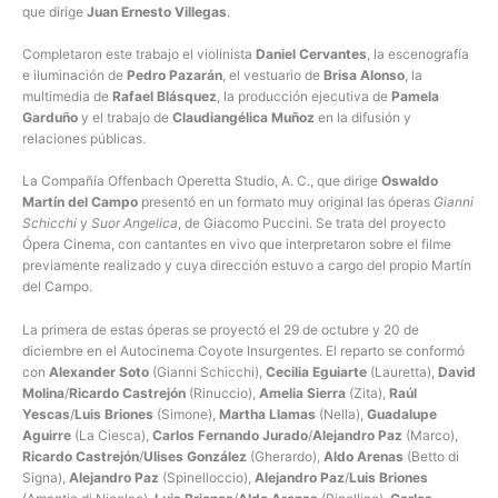
que dirige
Juan Ernesto Villegas
.
Completaron este trabajo el violinista
Daniel Cervantes
, la escenografía
e iluminación de
Pedro Pazarán
, el vestuario de
Brisa Alonso
, la
multimedia de
Rafael Blásquez
, la producción ejecutiva de
Pamela
Garduño
y el trabajo de
Claudiangélica Muñoz
en la difusión y
relaciones públicas.
La Compañía Offenbach Operetta Studio, A. C., que dirige
Oswaldo
Martín del Campo
presentó en un formato muy original las óperas
Gianni
Schicchi
y
Suor Angelica
, de Giacomo Puccini. Se trata del proyecto
Ópera Cinema, con cantantes en vivo que interpretaron sobre el filme
previamente realizado y cuya dirección estuvo a cargo del propio Martín
del Campo.
La primera de estas óperas se proyectó el 29 de octubre y 20 de
diciembre en el Autocinema Coyote Insurgentes. El reparto se conformó
con
Alexander Soto
(Gianni Schicchi),
Cecilia Eguiarte
(Lauretta),
David
Molina
/
Ricardo Castrejón
(Rinuccio),
Amelia Sierra
(Zita),
Raúl
Yescas
/
Luis Briones
(Simone),
Martha Llamas
(Nella),
Guadalupe
Aguirre
(La Ciesca),
Carlos Fernando Jurado
/
Alejandro Paz
(Marco),
Ricardo Castrejón
/
Ulises González
(Gherardo),
Aldo Arenas
(Betto di
Signa),
Alejandro Paz
(Spinelloccio),
Alejandro Paz
/
Luis Briones