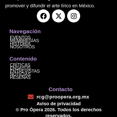
promover y difundir el arte lírico en México.
F
X
I
a
-
n
c
t
s
e
w
t
Navegación
b
i
a
EVENTOS
MEMBRESÍAS
o
t
g
HISTORIA
NOSOTROS
o
t
r
k
e
a
Contenido
r
m
CRÍTICAS
ENSAYOS
ENTREVISTAS
NOTICIAS
RESEÑAS
Contacto
rcg@proopera.org.mx
Aviso de privacidad
© Pro Ópera 2026. Todos los derechos
reservados.