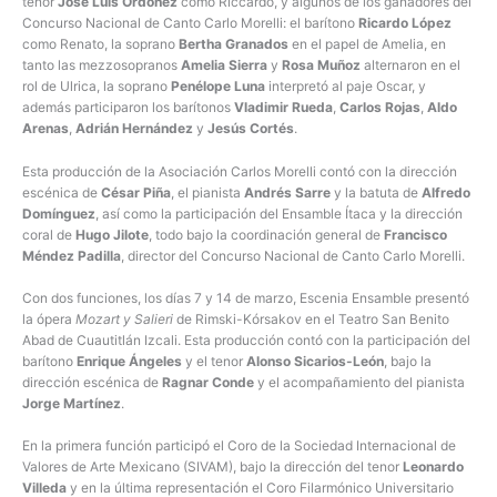
tenor
José Luis Ordóñez
como Riccardo, y algunos de los ganadores del
Concurso Nacional de Canto Carlo Morelli: el barítono
Ricardo López
como Renato, la soprano
Bertha Granados
en el papel de Amelia, en
tanto las mezzosopranos
Amelia Sierra
y
Rosa Muñoz
alternaron en el
rol de Ulrica, la soprano
Penélope Luna
interpretó al paje Oscar, y
además participaron los barítonos
Vladimir Rueda
,
Carlos Rojas
,
Aldo
Arenas
,
Adrián Hernández
y
Jesús Cortés
.
Esta producción de la Asociación Carlos Morelli contó con la dirección
escénica de
César Piña
, el pianista
Andrés Sarre
y la batuta de
Alfredo
Domínguez
, así como la participación del Ensamble Ítaca y la dirección
coral de
Hugo Jilote
, todo bajo la coordinación general de
Francisco
Méndez Padilla
, director del Concurso Nacional de Canto Carlo Morelli.
Con dos funciones, los días 7 y 14 de marzo, Escenia Ensamble presentó
la ópera
Mozart y Salieri
de Rimski-Kórsakov en el Teatro San Benito
Abad de Cuautitlán Izcali. Esta producción contó con la participación del
barítono
Enrique Ángeles
y el tenor
Alonso Sicarios-León
, bajo la
dirección escénica de
Ragnar Conde
y el acompañamiento del pianista
Jorge Martínez
.
En la primera función participó el Coro de la Sociedad Internacional de
Valores de Arte Mexicano (SIVAM), bajo la dirección del tenor
Leonardo
Villeda
y en la última representación el Coro Filarmónico Universitario