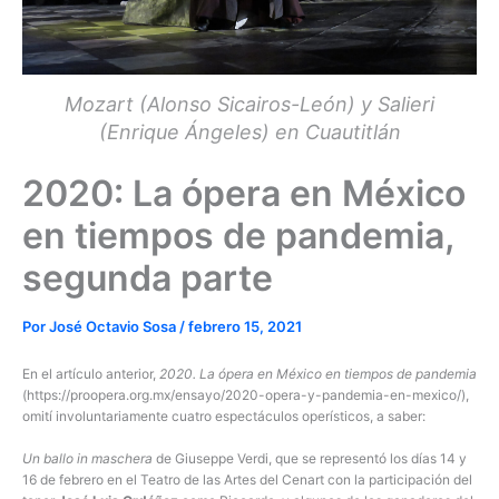
Mozart (Alonso Sicairos-León) y Salieri
(Enrique Ángeles) en Cuautitlán
2020: La ópera en México
en tiempos de pandemia,
segunda parte
Por
José Octavio Sosa
/
febrero 15, 2021
En el artículo anterior,
2020. La ópera en México en tiempos de pandemia
(https://proopera.org.mx/ensayo/2020-opera-y-pandemia-en-mexico/),
omití involuntariamente cuatro espectáculos operísticos, a saber:
Un ballo in maschera
de Giuseppe Verdi, que se representó los días 14 y
16 de febrero en el Teatro de las Artes del Cenart con la participación del