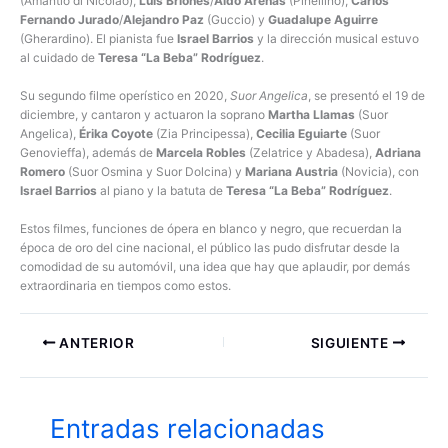
(Amantio di Nicolao),
Luis Briones
/
Aldo Arenas
(Pinellino),
Carlos
Fernando Jurado
/
Alejandro Paz
(Guccio) y
Guadalupe Aguirre
(Gherardino). El pianista fue
Israel Barrios
y la dirección musical estuvo
al cuidado de
Teresa “La Beba” Rodríguez
.
Su segundo filme operístico en 2020,
Suor Angelica
, se presentó el 19 de
diciembre, y cantaron y actuaron la soprano
Martha Llamas
(Suor
Angelica),
Érika Coyote
(Zia Principessa),
Cecilia Eguiarte
(Suor
Genovieffa), además de
Marcela Robles
(Zelatrice y Abadesa),
Adriana
Romero
(Suor Osmina y Suor Dolcina) y
Mariana Austria
(Novicia), con
Israel Barrios
al piano y la batuta de
Teresa “La Beba” Rodríguez
.
Estos filmes, funciones de ópera en blanco y negro, que recuerdan la
época de oro del cine nacional, el público las pudo disfrutar desde la
comodidad de su automóvil, una idea que hay que aplaudir, por demás
extraordinaria en tiempos como estos.
ANTERIOR
SIGUIENTE
Entradas relacionadas