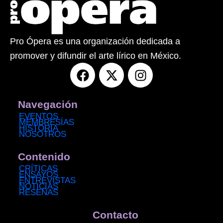
Pro Ópera es una organización dedicada a
promover y difundir el arte lírico en México.
F
X
I
a
-
n
c
t
s
e
w
t
Navegación
b
i
a
EVENTOS
MEMBRESÍAS
o
t
g
HISTORIA
NOSOTROS
o
t
r
k
e
a
Contenido
r
m
CRÍTICAS
ENSAYOS
ENTREVISTAS
NOTICIAS
RESEÑAS
Contacto