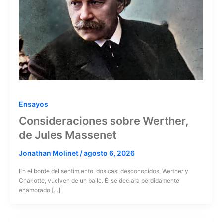
Ensayos
Consideraciones sobre Werther,
de Jules Massenet
Jonathan Molinet
/
agosto 6, 2026
En el borde del sentimiento, dos casi desconocidos, Werther y
Charlotte, vuelven de un baile. Él se declara perdidamente
enamorado […]