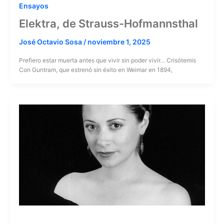
Ensayos
Elektra, de Strauss-Hofmannsthal
José Octavio Sosa
/
noviembre 1, 2025
Prefiero estar muerta antes que vivir sin poder vivir… Crisótemis
Con Guntram, que estrenó sin éxito en Weimar en 1894,