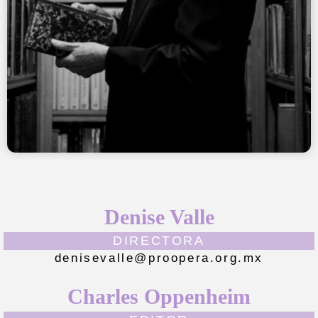
Denise Valle
DIRECTORA
denisevalle@proopera.org.mx
Charles Oppenheim