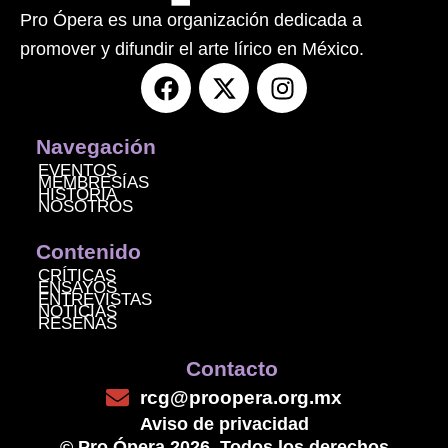
Pro Ópera es una organización dedicada a
promover y difundir el arte lírico en México.
F
X
I
a
-
n
c
t
s
e
w
t
Navegación
b
i
a
EVENTOS
MEMBRESÍAS
o
t
g
HISTORIA
NOSOTROS
o
t
r
k
e
a
Contenido
r
m
CRÍTICAS
ENSAYOS
ENTREVISTAS
NOTICIAS
RESEÑAS
Contacto
rcg@proopera.org.mx
Aviso de privacidad
© Pro Ópera 2026. Todos los derechos