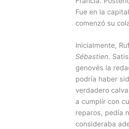
Francia. Posteri
Fue en la capita
comenzó su cola
Inicialmente, Ruf
Sébastien
. Sati
genovés la reda
podría haber sid
verdadero calva
a cumplir con cu
reparos, pedía 
consideraba ade