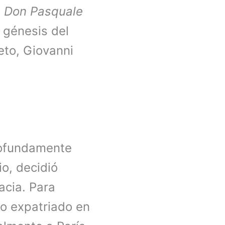
e
Don Pasquale
a génesis del
reto, Giovanni
profundamente
o, decidió
acia. Para
mo expatriado en