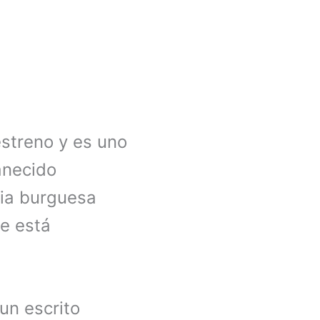
streno y es uno
anecido
dia burguesa
ue está
un escrito