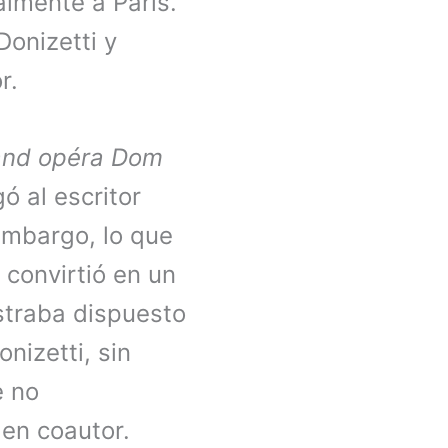
almente a París.
Donizetti y
r.
and opéra
Dom
ó al escritor
embargo, lo que
 convirtió en un
straba dispuesto
nizetti, sin
e no
en coautor.