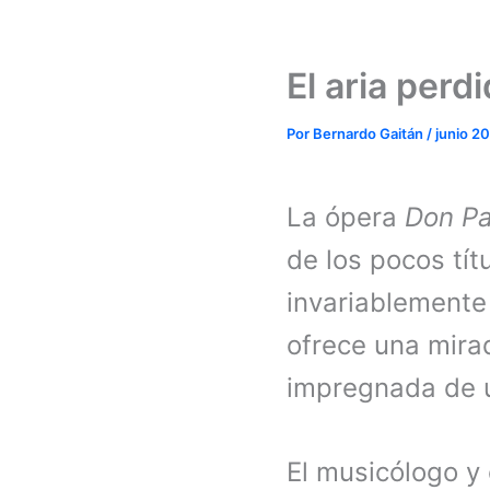
El aria perd
Por
Bernardo Gaitán
/
junio 2
La ópera
Don P
de los pocos tí
invariablemente
ofrece una mirad
impregnada de u
El musicólogo y 