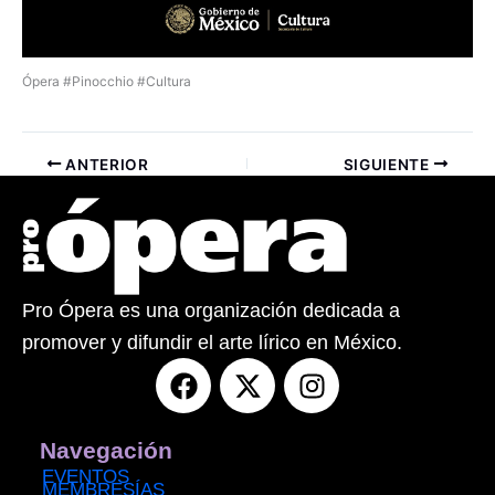
Ópera #Pinocchio #Cultura
ANTERIOR
SIGUIENTE
Pro Ópera es una organización dedicada a
promover y difundir el arte lírico en México.
F
X
I
a
-
n
c
t
s
e
w
t
Navegación
b
i
a
EVENTOS
MEMBRESÍAS