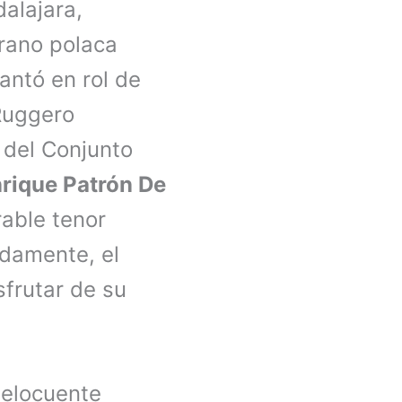
alajara,
prano polaca
antó en rol de
Ruggero
 del Conjunto
rique Patrón De
able tenor
damente, el
frutar de su
 elocuente