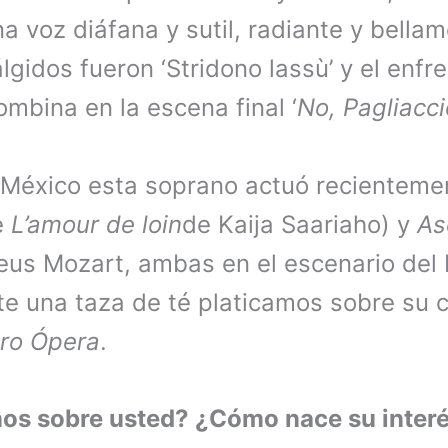
 voz diáfana y sutil, radiante y bella
gidos fueron ‘Stridono lassù’ y el enfr
ombina en la escena final ‘
No, Pagliacci
 México esta soprano actuó recienteme
e
L’amour de loin
de Kaija Saariaho) y
As
s Mozart, ambas en el escenario del 
te una taza de té platicamos sobre su 
ro Ópera
.
os sobre usted? ¿Cómo nace su interé