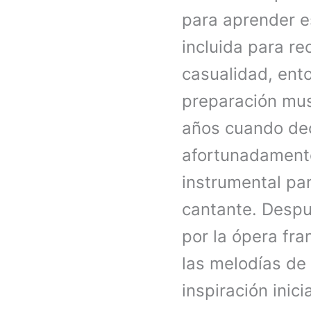
para aprender e
incluida para re
casualidad, ento
preparación musi
años cuando dec
afortunadamente
instrumental pa
cantante. Despu
por la ópera fr
las melodías de
inspiración inicia