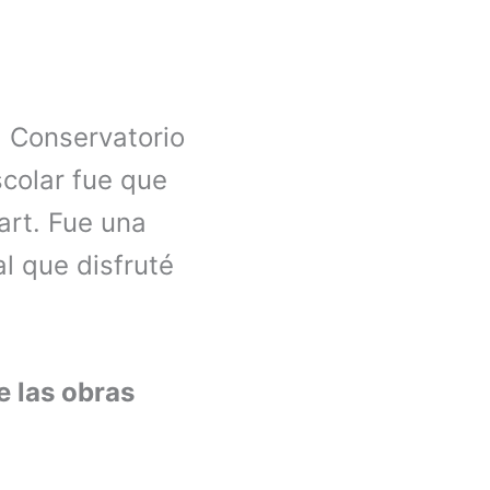
l Conservatorio
scolar fue que
rt. Fue una
l que disfruté
e las obras