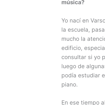
música?
Yo nací en Varso
la escuela, pas
mucho la atenci
edificio, especi
consultar si yo 
luego de alguna
podía estudiar e
piano.
En ese tiempo a