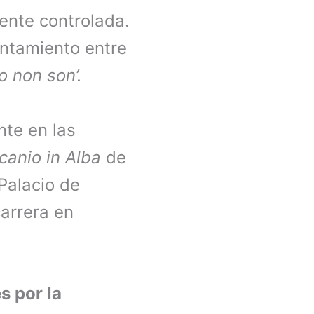
mente controlada.
entamiento entre
o
non son’.
nte en las
canio in Alba
de
Palacio de
carrera en
s por la