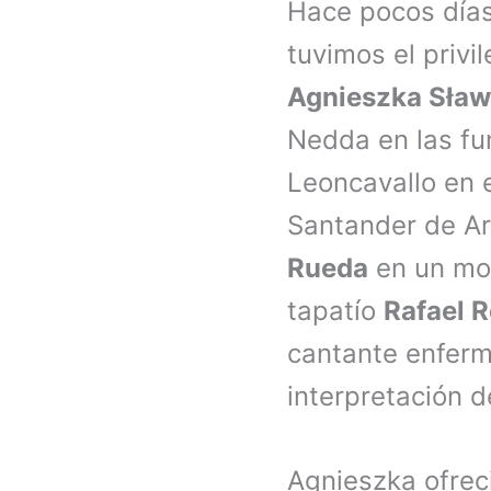
Hace pocos días
tuvimos el privi
Agnieszka Sław
Nedda en las fu
Leoncavallo en 
Santander de Ar
Rueda
en un mon
tapatío
Rafael R
cantante enferm
interpretación d
Agnieszka ofrec