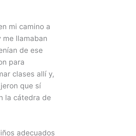
 en mi camino a
 y me llamaban
enían de ese
ron para
r clases allí y,
jeron que sí
n la cátedra de
 niños adecuados