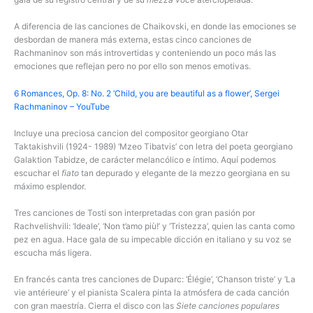
A diferencia de las canciones de Chaikovski, en donde las emociones se
desbordan de manera más externa, estas cinco canciones de
Rachmaninov son más introvertidas y conteniendo un poco más las
emociones que reflejan pero no por ello son menos emotivas.
6 Romances, Op. 8: No. 2 ‘Child, you are beautiful as a flower’, Sergei
Rachmaninov – YouTube
Incluye una preciosa cancion del compositor georgiano Otar
Taktakishvili (1924- 1989) ‘Mzeo Tibatvis’ con letra del poeta georgiano
Galaktion Tabidze, de carácter melancólico e íntimo. Aquí podemos
escuchar el
fiato
tan depurado y elegante de la mezzo georgiana en su
máximo esplendor.
Tres canciones de Tosti son interpretadas con gran pasión por
Rachvelishvili: ‘Ideale’, ‘Non t’amo più!’ y ‘Tristezza’, quien las canta como
pez en agua. Hace gala de su impecable dicción en italiano y su voz se
escucha más ligera.
En francés canta tres canciones de Duparc: ‘Élégie’, ‘Chanson triste’ y ‘La
vie antérieure’ y el pianista Scalera pinta la atmósfera de cada canción
con gran maestría. Cierra el disco con las
Siete canciones populares