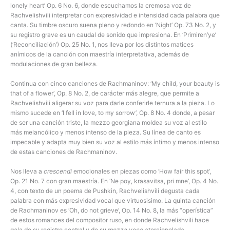
lonely heart’ Op. 6 No. 6, donde escuchamos la cremosa voz de
Rachvelishvili interpretar con expresividad e intensidad cada palabra que
canta. Su timbre oscuro suena pleno y redondo en ‘Night’ Op. 73 No. 2, y
su registro grave es un caudal de sonido que impresiona. En ‘Primiren’ye’
(‘Reconciliación’) Op. 25 No. 1, nos lleva por los distintos matices
anímicos de la canción con maestría interpretativa, además de
modulaciones de gran belleza.
Continua con cinco canciones de Rachmaninov: ‘My child, your beauty is
that of a flower’, Op. 8 No. 2, de carácter más alegre, que permite a
Rachvelishvili aligerar su voz para darle conferirle ternura a la pieza. Lo
mismo sucede en ‘I fell in love, to my sorrow’, Op. 8 No. 4 donde, a pesar
de ser una canción triste, la mezzo georgiana moldea su voz al estilo
más melancólico y menos intenso de la pieza. Su línea de canto es
impecable y adapta muy bien su voz al estilo más íntimo y menos intenso
de estas canciones de Rachmaninov.
Nos lleva a
crescendi
emocionales en piezas como ‘How fair this spot’,
Op. 21 No. 7 con gran maestría. En ‘Ne poy, krasavitsa, pri mne’, Op. 4 No.
4, con texto de un poema de Pushkin, Rachvelishvili degusta cada
palabra con más expresividad vocal que virtuosisimo. La quinta canción
de Rachmaninov es ‘Oh, do not grieve’, Op. 14 No. 8, la más “operística”
de estos romances del compositor ruso, en donde Rachvelishvili hace
gala de su registro central y de su
mezza voce
aterciopelada.