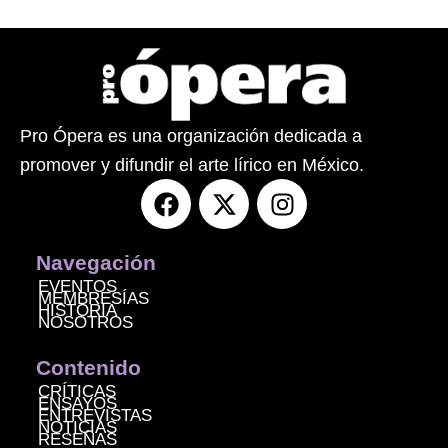
Pro Ópera es una organización dedicada a
promover y difundir el arte lírico en México.
F
X
I
a
-
n
c
t
s
e
w
t
Navegación
b
i
a
EVENTOS
MEMBRESÍAS
o
t
g
HISTORIA
NOSOTROS
o
t
r
k
e
a
Contenido
r
m
CRÍTICAS
ENSAYOS
ENTREVISTAS
NOTICIAS
RESEÑAS