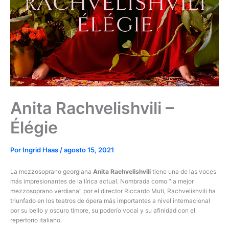
Anita Rachvelishvili –
Élégie
Por
Ingrid Haas
/
agosto 15, 2021
La mezzosoprano georgiana
Anita Rachvelishvili
tiene una de las voces
más impresionantes de la lírica actual. Nombrada como “la mejor
mezzosoprano verdiana” por el director Riccardo Muti, Rachvelishvili ha
triunfado en los teatros de ópera más importantes a nivel internacional
por su bello y oscuro timbre, su poderío vocal y su afinidad con el
repertorio italiano.