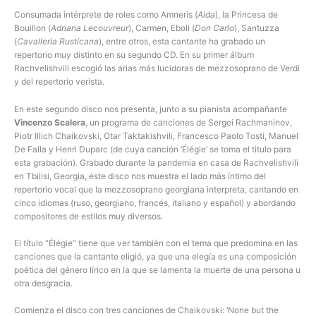
Consumada intérprete de roles como Amneris (
Aida
), la Princesa de
Bouillon (
Adriana Lecouvreur
), Carmen, Eboli (
Don Carlo
), Santuzza
(
Cavalleria Rusticana
), entre otros, esta cantante ha grabado un
repertorio muy distinto en su segundo CD. En su primer álbum
Rachvelishvili escogió las arias más lucidoras de mezzosoprano de Verdi
y del repertorio verista.
En este segundo disco nos presenta, junto a su pianista acompañante
Vincenzo Scalera
, un programa de canciones de Sergei Rachmaninov,
Piotr Illich Chaikovski, Otar Taktakishvili, Francesco Paolo Tosti, Manuel
De Falla y Henri Duparc (de cuya canción ‘Élégie’ se toma el titulo para
esta grabación). Grabado durante la pandemia en casa de Rachvelishvili
en Tbilisi, Georgia, este disco nos muestra el lado más íntimo del
repertorio vocal que la mezzosoprano georgiana interpreta, cantando en
cinco idiomas (ruso, georgiano, francés, italiano y español) y abordando
compositores de estilos muy diversos.
El título “Élégie” tiene que ver también con el tema que predomina en las
canciones que la cantante eligió, ya que una elegía es una composición
poética del género lírico en la que se lamenta la muerte de una persona u
otra desgracia.
Comienza el disco con tres canciones de Chaikovski: ‘None but the