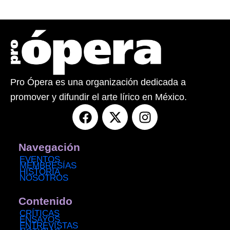
Pro Ópera es una organización dedicada a
promover y difundir el arte lírico en México.
F
X
I
a
-
n
c
t
s
e
w
t
Navegación
b
i
a
EVENTOS
MEMBRESÍAS
o
t
g
HISTORIA
NOSOTROS
o
t
r
k
e
a
Contenido
r
m
CRÍTICAS
ENSAYOS
ENTREVISTAS