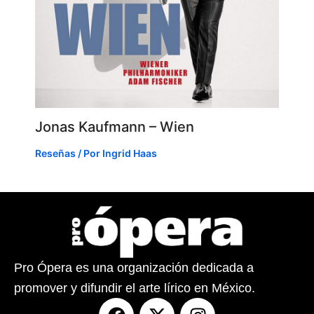
Jonas Kaufmann – Wien
Reseñas
/ Por
Ingrid Haas
Pro Ópera es una organización dedicada a
promover y difundir el arte lírico en México.
F
X
I