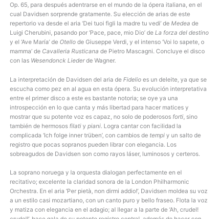
Op. 65, para después adentrarse en el mundo de la ópera italiana, en el
cual Davidsen sorprende gratamente. Su elección de arias de este
repertorio va desde el aria ‘Dei tuoi figli la madre tu vedi’ de
Medea
de
Luigi Cherubini, pasando por ‘Pace, pace, mio Dio’ de
La forza del destino
y el ‘Ave María’ de
Otello
de Giuseppe Verdi, y el intenso ‘Voi lo sapete, o
mamma’ de
Cavalleria Rusticana
de Pietro Mascagni. Concluye el disco
con las
Wesendonck Lieder
de Wagner.
La interpretación de Davidsen del aria de
Fidelio
es un deleite, ya que se
escucha como pez en al agua en esta ópera. Su evolución interpretativa
entre el primer disco a este es bastante notoria; se oye ya una
introspección en lo que canta y más libertad para hacer matices y
mostrar que su potente voz es capaz, no solo de poderosos
forti
, sino
también de hermosos
filati
y
piani
. Logra cantar con facilidad la
complicada ‘Ich folge inner trüben’, con cambios de
tempi
y un salto de
registro que pocas sopranos pueden librar con elegancia. Los
sobreagudos de Davidsen son como rayos láser, luminosos y certeros.
La soprano noruega y la orquesta dialogan perfectamente en el
recitativo; excelente la claridad sonora de la London Philharmonic
Orchestra. En el aria ‘Per pietà, non dirmi addio!’, Davidsen moldea su voz
a un estilo casi mozartiano, con un canto puro y bello fraseo. Flota la voz
y matiza con elegancia en el adagio; al llegar a la parte de ‘Ah, crudel!
crudel!’, hace gala de su potente registro central, además de hacer con