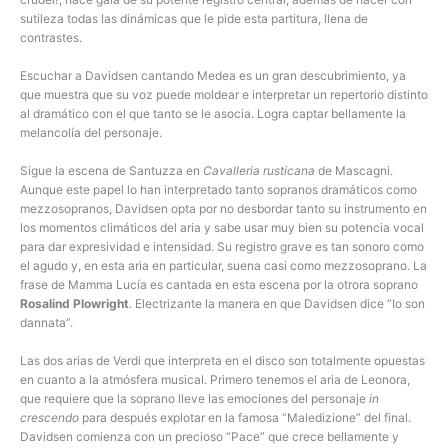
sutileza todas las dinámicas que le pide esta partitura, llena de
contrastes.
Escuchar a Davidsen cantando Medea es un gran descubrimiento, ya
que muestra que su voz puede moldear e interpretar un repertorio distinto
al dramático con el que tanto se le asocia. Logra captar bellamente la
melancolía del personaje.
Sigue la escena de Santuzza en
Cavalleria rusticana
de Mascagni.
Aunque este papel lo han interpretado tanto sopranos dramáticos como
mezzosopranos, Davidsen opta por no desbordar tanto su instrumento en
los momentos climáticos del aria y sabe usar muy bien su potencia vocal
para dar expresividad e intensidad. Su registro grave es tan sonoro como
el agudo y, en esta aria en particular, suena casi como mezzosoprano. La
frase de Mamma Lucía es cantada en esta escena por la otrora soprano
Rosalind Plowright
. Electrizante la manera en que Davidsen dice “Io son
dannata”.
Las dos arias de Verdi que interpreta en el disco son totalmente opuestas
en cuanto a la atmósfera musical. Primero tenemos el aria de Leonora,
que requiere que la soprano lleve las emociones del personaje
in
crescendo
para después explotar en la famosa “Maledizione” del final.
Davidsen comienza con un precioso “Pace” que crece bellamente y