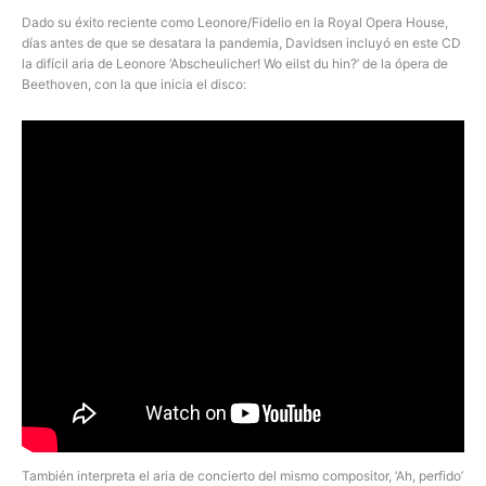
Dado su éxito reciente como Leonore/Fidelio en la Royal Opera House,
días antes de que se desatara la pandemia, Davidsen incluyó en este CD
la difícil aria de Leonore ‘Abscheulicher! Wo eilst du hin?’ de la ópera de
Beethoven, con la que inicia el disco:
También interpreta el aria de concierto del mismo compositor, ‘Ah, perfido’