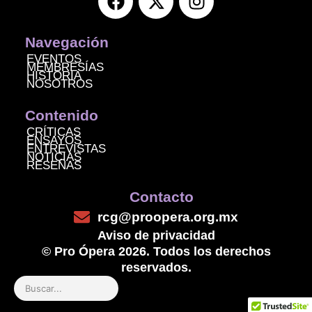
a
-
n
c
t
s
e
w
t
Navegación
b
i
a
EVENTOS
MEMBRESÍAS
o
t
g
HISTORIA
NOSOTROS
o
t
r
k
e
a
Contenido
r
m
CRÍTICAS
ENSAYOS
ENTREVISTAS
NOTICIAS
RESEÑAS
Contacto
rcg@proopera.org.mx
Aviso de privacidad
© Pro Ópera 2026. Todos los derechos
reservados.