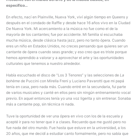
específico…
En efecto, nací en Plainville, Nueva York, viví algún tiempo en Queens y
después en el condado de Raffle y desde hace 16 años vivo en la Ciudad
De Nueva York. Mi acercamiento a la música no fue como el de la
mayoría de los cantantes; fue por accidente. Mi familia sí escuchaba
mucha música, desde clásica hasta jazz, pero no tanto ópera. Cuando
eres un niño en Estados Unidos, no creces pensando que quieres ser un
cantante de ópera cuando seas grande; y eso creo que es triste porque
hemos aprendido a valorar y a aprovechar el arte y las oportunidades
culturales que tenemos a nuestro alrededor.
Había escuchado el disco de “Los 3 Tenores” y las selecciones de
La
bohème
de Puccini con Mirella Freni y Luciano Pavarotti que mi papá
tenía en casa, pero nada más. Cuando entré en la secundaria, fui parte
de varios musicales y canté en ellos pero sin ningún entrenamiento vocal
previo. En aquel entonces tenía yo una voz ligerita y sin entrenar. Sonaba
más a cantante pop, sin técnica ni nada.
Tuve la oportunidad de ver una ópera en vivo con los de la escuela y
acepté ir para no tener que ir a clases. Recuerdo que me gustó pero no
fue nada del otro mundo. Fue hasta que estuve en la universidad, a los
20 años, que me decidí a estudiar canto formalmente, pero no sabía que