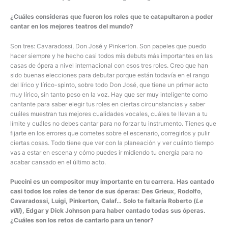
¿Cuáles consideras que fueron los roles que te catapultaron a poder
cantar en los mejores teatros del mundo?
Son tres: Cavaradossi, Don José y Pinkerton. Son papeles que puedo
hacer siempre y he hecho casi todos mis debuts más importantes en las
casas de ópera a nivel internacional con esos tres roles. Creo que han
sido buenas elecciones para debutar porque están todavía en el rango
del lírico y lírico-spinto, sobre todo Don José, que tiene un primer acto
muy lírico, sin tanto peso en la voz. Hay que ser muy inteligente como
cantante para saber elegir tus roles en ciertas circunstancias y saber
cuáles muestran tus mejores cualidades vocales, cuáles te llevan a tu
límite y cuáles no debes cantar para no forzar tu instrumento. Tienes que
fijarte en los errores que cometes sobre el escenario, corregirlos y pulir
ciertas cosas. Todo tiene que ver con la planeación y ver cuánto tiempo
vas a estar en escena y cómo puedes ir midiendo tu energía para no
acabar cansado en el último acto.
Puccini es un compositor muy importante en tu carrera. Has cantado
casi todos los roles de tenor de sus óperas: Des Grieux, Rodolfo,
Cavaradossi, Luigi, Pinkerton, Calaf… Solo te faltaría Roberto (
Le
villi
), Edgar y Dick Johnson para haber cantado todas sus óperas.
¿Cuáles son los retos de cantarlo para un tenor?