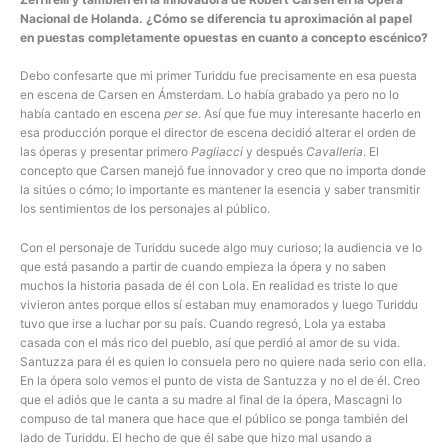
Nacional de Holanda. ¿Cómo se diferencia tu aproximación al papel
en puestas completamente opuestas en cuanto a concepto escénico?
Debo confesarte que mi primer Turiddu fue precisamente en esa puesta
en escena de Carsen en Ámsterdam. Lo había grabado ya pero no lo
había cantado en escena
per se
. Así que fue muy interesante hacerlo en
esa producción porque el director de escena decidió alterar el orden de
las óperas y presentar primero
Pagliacci
y después
Cavalleria
. El
concepto que Carsen manejó fue innovador y creo que no importa donde
la sitúes o cómo; lo importante es mantener la esencia y saber transmitir
los sentimientos de los personajes al público.
Con el personaje de Turiddu sucede algo muy curioso; la audiencia ve lo
que está pasando a partir de cuando empieza la ópera y no saben
muchos la historia pasada de él con Lola. En realidad es triste lo que
vivieron antes porque ellos sí estaban muy enamorados y luego Turiddu
tuvo que irse a luchar por su país. Cuando regresó, Lola ya estaba
casada con el más rico del pueblo, así que perdió al amor de su vida.
Santuzza para él es quien lo consuela pero no quiere nada serio con ella.
En la ópera solo vemos el punto de vista de Santuzza y no el de él. Creo
que el adiós que le canta a su madre al final de la ópera, Mascagni lo
compuso de tal manera que hace que el público se ponga también del
lado de Turiddu. El hecho de que él sabe que hizo mal usando a