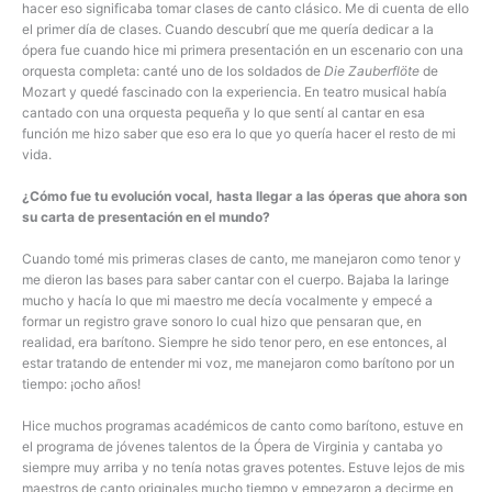
hacer eso significaba tomar clases de canto clásico. Me di cuenta de ello
el primer día de clases. Cuando descubrí que me quería dedicar a la
ópera fue cuando hice mi primera presentación en un escenario con una
orquesta completa: canté uno de los soldados de
Die Zauberflöte
de
Mozart y quedé fascinado con la experiencia. En teatro musical había
cantado con una orquesta pequeña y lo que sentí al cantar en esa
función me hizo saber que eso era lo que yo quería hacer el resto de mi
vida.
¿Cómo fue tu evolución vocal, hasta llegar a las óperas que ahora son
su carta de presentación en el mundo?
Cuando tomé mis primeras clases de canto, me manejaron como tenor y
me dieron las bases para saber cantar con el cuerpo. Bajaba la laringe
mucho y hacía lo que mi maestro me decía vocalmente y empecé a
formar un registro grave sonoro lo cual hizo que pensaran que, en
realidad, era barítono. Siempre he sido tenor pero, en ese entonces, al
estar tratando de entender mi voz, me manejaron como barítono por un
tiempo: ¡ocho años!
Hice muchos programas académicos de canto como barítono, estuve en
el programa de jóvenes talentos de la Ópera de Virginia y cantaba yo
siempre muy arriba y no tenía notas graves potentes. Estuve lejos de mis
maestros de canto originales mucho tiempo y empezaron a decirme en