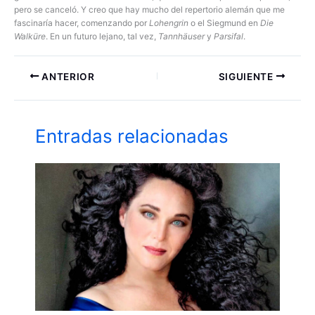
pero se canceló. Y creo que hay mucho del repertorio alemán que me
fascinaría hacer, comenzando por
Lohengrin
o el Siegmund en
Die
Walküre
. En un futuro lejano, tal vez,
Tannhäuser
y
Parsifal
.
ANTERIOR
SIGUIENTE
Entradas relacionadas