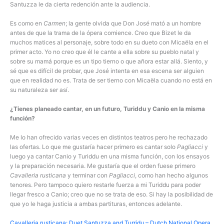
Santuzza le da cierta redención ante la audiencia.
Es como en
Carmen
; la gente olvida que Don José mató a un hombre
antes de que la trama de la ópera comience. Creo que Bizet le da
muchos matices al personaje, sobre todo en su dueto con Micaëla en el
primer acto. Yo no creo que él le cante a ella sobre su pueblo natal y
sobre su mamá porque es un tipo tierno o que añora estar allá. Siento, y
sé que es difícil de probar, que José intenta en esa escena ser alguien
que en realidad no es. Trata de ser tierno con Micaëla cuando no está en
su naturaleza ser así.
¿Tienes planeado cantar, en un futuro, Turiddu y Canio en la misma
función?
Me lo han ofrecido varias veces en distintos teatros pero he rechazado
las ofertas. Lo que me gustaría hacer primero es cantar solo
Pagliacci
y
luego ya cantar Canio y Turiddu en una misma función, con los ensayos
y la preparación necesaria. Me gustaría que el orden fuese primero
Cavalleria rusticana
y terminar con
Pagliacci
, como han hecho algunos
tenores. Pero tampoco quiero restarle fuerza a mi Turiddu para poder
llegar fresco a Canio; creo que no se trata de eso. Si hay la posibilidad de
que yo le haga justicia a ambas partituras, entonces adelante.
Cavalleria rusticana: Duet Santuzza and Turridu – Dutch National Opera