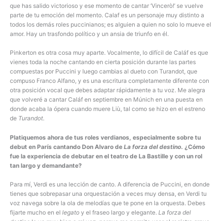
que has salido victorioso y ese momento de cantar ‘Vincerò!’ se vuelve
parte de tu emoción del momento. Calaf es un personaje muy distinto a
todos los demás roles puccinianos; es alguien a quien no solo lo mueve el
amor. Hay un trasfondo político y un ansia de triunfo en él.
Pinkerton es otra cosa muy aparte. Vocalmente, lo difícil de Caláf es que
vienes toda la noche cantando en cierta posición durante las partes
compuestas por Puccini y luego cambias al dueto con Turandot, que
compuso Franco Alfano, y es una escritura completamente diferente con
otra posición vocal que debes adaptar rápidamente a tu voz. Me alegra
que volveré a cantar Caláf en septiembre en Múnich en una puesta en
donde acaba la ópera cuando muere Liù, tal como se hizo en el estreno
de
Turandot
.
Platiquemos ahora de tus roles verdianos, especialmente sobre tu
debut en París cantando Don Alvaro de
La forza del destino
. ¿Cómo
fue la experiencia de debutar en el teatro de La Bastille y con un rol
tan largo y demandante?
Para mí, Verdi es una lección de canto. A diferencia de Puccini, en donde
tienes que sobrepasar una orquestación a veces muy densa, en Verdi tu
voz navega sobre la ola de melodías que te pone en la orquesta. Debes
fijarte mucho en el
legato
y el fraseo largo y elegante.
La forza del