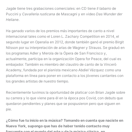
Jagde tiene tres grabaciones comerciales: en CD tiene
Il tabarro
de
Puccini y
Cavalleria rusticana
de Mascagni y en video
Das Wunder der
Heliane
.
Ha ganado varios de los premios más importantes de canto a nivel
internacional tales como el Loren L. Zachary Competition en 2014, el
segundo lugar en Operalia en 2012, donde también ganó el premio Birgit
Nilsson por su interpretación de arias de Wagner y Strauss. Se graduó en
los programas Adler y Merola de la Ópera de San Francisco y,
actualmente, participa en la organización Opera for Peace, del cual es
embajador. También es miembro del claustro de canto de la Vincerò
Academy, fundada por el pianista mexicano Abdiel Vázquez como una
plataforma en línea para poner en contacto a los jóvenes cantantes con
los grandes artistas de nuestro tiempo.
Recientemente tuvimos la oportunidad de platicar con Brian Jagde sobre
su carrera y lo que viene para él en la época pos Covid, con debuts que
quedaron pendientes y planes que se pospusieron pero que siguen en
pie.
¿Cómo fue tu inicio en la música? Tomando en cuenta que naciste en
Nueva York, supongo que has de haber tenido contacto muy
frecuente con el mundo del arte y de la música clásica, en