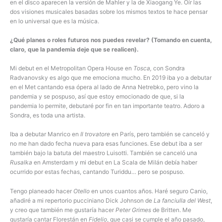
en el disco aparecen la versión de Mahler y la de Xiaogang Ye. Oír las
dos visiones musicales basadas sobre los mismos textos te hace pensar
en lo universal que es la música.
¿Qué planes o roles futuros nos puedes revelar? (Tomando en cuenta,
claro, que la pandemia deje que se realicen).
Mi debut en el Metropolitan Opera House en
Tosca,
con Sondra
Radvanovsky es algo que me emociona mucho. En 2019 iba yo a debutar
en el Met cantando esa ópera al lado de Anna Netrebko, pero vino la
pandemia y se pospuso, así que estoy emocionado de que, si la
pandemia lo permite, debutaré por fin en tan importante teatro. Adoro a
Sondra, es toda una artista.
Iba a debutar Manrico en
Il trovatore
en París, pero también se canceló y
no me han dado fecha nueva para esas funciones. Ese debut iba a ser
también bajo la batuta del maestro Luisotti. También se canceló una
Rusalka
en Amsterdam y mi debut en La Scala de Milán debía haber
ocurrido por estas fechas, cantando Turiddu… pero se pospuso.
Tengo planeado hacer
Otello
en unos cuantos años. Haré seguro Canio,
añadiré a mi repertorio pucciniano Dick Johnson de
La fanciulla del West
,
y creo que también me gustaría hacer
Peter Grimes
de Britten. Me
gustaría cantar Florestán en
Fidelio
, que casi se cumple el año pasado,