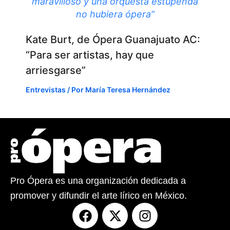
maravilloso y una orquesta estupenda
no hubiera ópera”
Kate Burt, de Ópera Guanajuato AC:
“Para ser artistas, hay que
arriesgarse”
Entrevistas
/ Por
María Teresa Hernández
Pro Ópera es una organización dedicada a
promover y difundir el arte lírico en México.
F
X
I
a
-
n