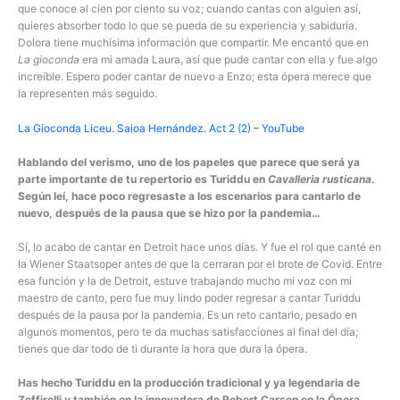
que conoce al cien por ciento su voz; cuando cantas con alguien así,
quieres absorber todo lo que se pueda de su experiencia y sabiduría.
Dolora tiene muchísima información que compartir. Me encantó que en
La gioconda
era mi amada Laura, así que pude cantar con ella y fue algo
increíble. Espero poder cantar de nuevo a Enzo; esta ópera merece que
la representen más seguido.
La Gioconda Liceu. Saioa Hernández. Act 2 (2) – YouTube
Hablando del verismo, uno de los papeles que parece que será ya
parte importante de tu repertorio es Turiddu en
Cavalleria rusticana
.
Según leí, hace poco regresaste a los escenarios para cantarlo de
nuevo, después de la pausa que se hizo por la pandemia…
Sí, lo acabo de cantar en Detroit hace unos días. Y fue el rol que canté en
la Wiener Staatsoper antes de que la cerraran por el brote de Covid. Entre
esa función y la de Detroit, estuve trabajando mucho mi voz con mi
maestro de canto, pero fue muy lindo poder regresar a cantar Turiddu
después de la pausa por la pandemia. Es un reto cantarlo, pesado en
algunos momentos, pero te da muchas satisfacciones al final del día;
tienes que dar todo de ti durante la hora que dura la ópera.
Has hecho Turiddu en la producción tradicional y ya legendaria de
Zeffirelli y también en la innovadora de Robert Carsen en la Ópera