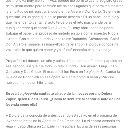
destino
le va muy bien a mi voz, porque me permite usar el registro grave
de mi instrumento pero también me da esos agudos que permiten mostrar
la amplitud de mi registro. El dueto entre Alvaro y Don Carlo, ‘Solenne in
quest’ora’, es un goce que no se puede describir. Es un papel increíble y
que me encantó cantar. El acto tercero es el reto más grande para
cualquier tenor que cante Don Alvaro. Fui muy afortunado de poder
trabajar el papel y el proceso de meterlo en gola con el maestro Nicola
Luisotti. Con él he debutado varios roles: Radamès, Cavaradossi, Calaf,
Don Alvaro e Ismaele; es maravilloso trabajar con él porque conoce mi
voz, sabe lo que quiero hacer y yo sé qué necesita él que yo haga.
Preparé el rol durante un año y coincidió que debutaría cinco papeles en
ese periodo, así que fue todo un reto: Turiddu, Don Alvaro, Luigi, Enzo
Grimaldo y Des Grieux. El más difícil fue Enzo en
La gioconda
. Cantar la
música de Ponchielli en esa ópera se siente como si Verdi y Puccini
hubiesen tenido un hijo juntos.
En esa
La gioconda
cantaste al lado de la mezzosoprano Dolora
Zajick, quien fue tu Laura. ¿Cómo te sentiste al cantar al lado de una
leyenda como ella?
A Dolora ya la conocía de antes, cuando estaba yo en el programa de
jóvenes talentos de la Ópera de San Francisco. La vi cantar Amneris en
Aida
y luego Ulrica en
Un ballo in maschera
. Es una de esas personas