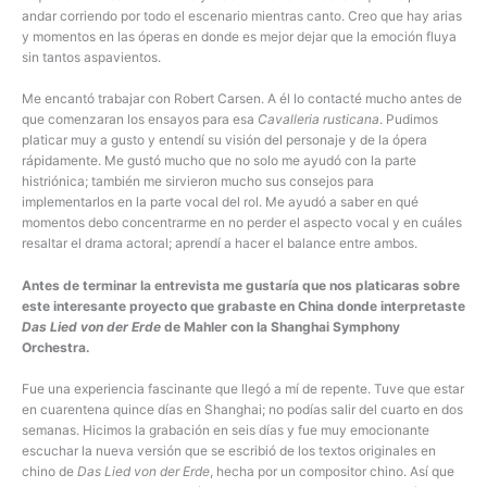
andar corriendo por todo el escenario mientras canto. Creo que hay arias
y momentos en las óperas en donde es mejor dejar que la emoción fluya
sin tantos aspavientos.
Me encantó trabajar con Robert Carsen. A él lo contacté mucho antes de
que comenzaran los ensayos para esa
Cavalleria rusticana
. Pudimos
platicar muy a gusto y entendí su visión del personaje y de la ópera
rápidamente. Me gustó mucho que no solo me ayudó con la parte
histriónica; también me sirvieron mucho sus consejos para
implementarlos en la parte vocal del rol. Me ayudó a saber en qué
momentos debo concentrarme en no perder el aspecto vocal y en cuáles
resaltar el drama actoral; aprendí a hacer el balance entre ambos.
Antes de terminar la entrevista me gustaría que nos platicaras sobre
este interesante proyecto que grabaste en China donde interpretaste
Das Lied von der Erde
de Mahler con la Shanghai Symphony
Orchestra.
Fue una experiencia fascinante que llegó a mí de repente. Tuve que estar
en cuarentena quince días en Shanghai; no podías salir del cuarto en dos
semanas. Hicimos la grabación en seis días y fue muy emocionante
escuchar la nueva versión que se escribió de los textos originales en
chino de
Das Lied von der Erde
, hecha por un compositor chino. Así que