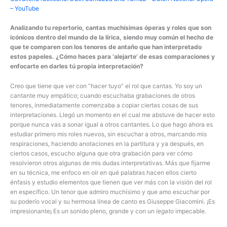
– YouTube
Analizando tu repertorio, cantas muchísimas óperas y roles que son
icónicos dentro del mundo de la lírica, siendo muy común el hecho de
que te comparen con los tenores de antaño que han interpretado
estos papeles. ¿Cómo haces para ‘alejarte’ de esas comparaciones y
enfocarte en darles tú propia interpretación?
Creo que tiene que ver con “hacer tuyo” el rol que cantas. Yo soy un
cantante muy empático; cuando escuchaba grabaciones de otros
tenores, inmediatamente comenzaba a copiar ciertas cosas de sus
interpretaciones. Llegó un momento en el cual me abstuve de hacer esto
porque nunca vas a sonar igual a otros cantantes. Lo que hago ahora es
estudiar primero mis roles nuevos, sin escuchar a otros, marcando mis
respiraciones, haciendo anotaciones en la partitura y ya después, en
ciertos casos, escucho alguna que otra grabación para ver cómo
resolvieron otros algunas de mis dudas interpretativas. Más que fijarme
en su técnica, me enfoco en oír en qué palabras hacen ellos cierto
énfasis y estudio elementos que tienen que ver más con la visión del rol
en específico. Un tenor que admiro muchísimo y que amo escuchar por
su poderío vocal y su hermosa línea de canto es Giuseppe Giacomini. ¡Es
impresionante¡ Es un sonido pleno, grande y con un
legato
impecable.