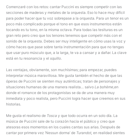
Comenzaré con los retos: cantar Puccini es siempre competir con las
secciones de maderas y metales de la orquesta. Eso lo hace muy difícil
para poder hacer que tu voz sobrepase a la orquesta. Para un tenor es un
poco más complicado porque el tono en que esos instrumentos están
tocando es tu tono, en la misma octava. Para todas las tesituras es un
gran reto pero creo que los tenores tenemos que competir más con el
sonido de la orquesta. Debes ser muy inteligente en cómo usas la voz y
cómo haces que pase sobre tanta instrumentación para que no tengas
que usar puro músculo que, a la larga, te va a cansar y a dañar. La clave
está en tu resonancia y el
squillo
.
Las ventajas, obviamente, son muchísimas; para empezar, puedes
interpretar música maravillosa. Me gusta también el hecho de que las
óperas de Puccini se sienten muy auténticas; tratan de personajes y
situaciones humanas de una manera realista… salvo
La bohème
,en
donde el romance de los protagonistas se da de una manera muy
inmediata y poco realista, pero Puccini logra hacer que creemos en sus
historias.
Me gusta el realismo de
Tosca
y que todo ocurra en un solo día. La
música de Puccini sale de tu corazón hacia el público y creo que
atesoras esos momentos en los cuales cantas sus arias. Después de
cantar por primera vez ‘Nessun dorma’ de
Turandot,
en realidad sientes