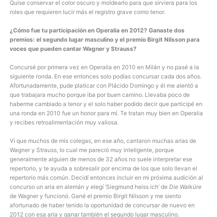
Quise conservar el color oscuro y moldearlo para que sirviera para los
roles que requieren lucir más el registro grave como tenor.
¿Cómo fue tu participación en Operalia en 2012? Ganaste dos
premios: el segundo lugar masculino y el premio Birgit Nilsson para
voces que pueden cantar Wagner y Strauss?
Concursé por primera vez en Operalia en 2010 en Milán y no pasé a la
siguiente ronda. En ese entonces solo podías concursar cada dos años.
Afortunadamente, pude platicar con Plácido Domingo y él me alentó a
que trabajara mucho porque iba por buen camino. Llevaba poco de
haberme cambiado a tenor y el solo haber podido decir que participé en
una ronda en 2010 fue un honor para mí. Te tratan muy bien en Operalia
y recibes retroalimentación muy valiosa.
Vi que muchos de mis colegas, en ese año, cantaron muchas arias de
Wagner y Strauss, lo cual me pareció muy inteligente, porque
generalmente alguien de menos de 32 años no suele interpretar ese
repertorio, y te ayuda a sobresalir por encima de los que solo llevan el
repertorio más común. Decidí entonces incluir en mi próxima audición al
concurso un aria en alemán y elegí ‘Siegmund heiss ich’ de
Die Walküre
de Wagner y funcionó. Gané el premio Birgit Nilsson y me siento
afortunado de haber tenido la oportunidad de concursar de nuevo en
2012 con esa aria y ganar también el segundo lugar masculino.