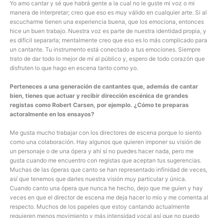
Yo amo cantar y sé que habrá gente a la cual no le guste mi voz o mi
manera de interpretar; creo que eso es muy válido en cualquier arte. Si al
escucharme tienen una experiencia buena, que los emociona, entonces
hice un buen trabajo. Nuestra voz es parte de nuestra identidad propia, y
es difícil separarla; mentalmente creo que eso es lo más complicado para
un cantante. Tu instrumento está conectado a tus emociones. Siempre
trato de dar todo lo mejor de mí al público y, espero de todo corazón que
disfruten lo que hago en escena tanto como yo.
Perteneces a una generación de cantantes que, además de cantar
bien, tienes que actuar y recibir dirección escénica de grandes
registas como Robert Carsen, por ejemplo. ¿Cómo te preparas
actoralmente en los ensayos?
Me gusta mucho trabajar con los directores de escena porque lo siento
como una colaboración. Hay algunos que quieren imponer su visión de
un personaje o de una ópera y ahí sí no puedes hacer nada, pero me
gusta cuando me encuentro con registas que aceptan tus sugerencias.
Muchas de las óperas que canto se han representado infinidad de veces,
así que tenemos que darles nuestra visión muy particular y única.
Cuando canto una ópera que nunca he hecho, dejo que me guíen y hay
veces en que el director de escena me deja hacer lo mío y me comenta al
respecto. Muchos de los papeles que estoy cantando actualmente
requieren menos movimiento y más intensidad vocal así que no puedo