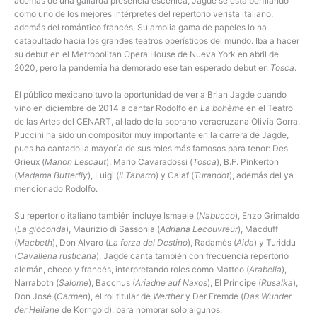
además de una gallarda presencia escénica, Jagde se está perfilando
como uno de los mejores intérpretes del repertorio verista italiano,
además del romántico francés. Su amplia gama de papeles lo ha
catapultado hacia los grandes teatros operísticos del mundo. Iba a hacer
su debut en el Metropolitan Opera House de Nueva York en abril de
2020, pero la pandemia ha demorado ese tan esperado debut en
Tosca
.
El público mexicano tuvo la oportunidad de ver a Brian Jagde cuando
vino en diciembre de 2014 a cantar Rodolfo en
La bohème
en el Teatro
de las Artes del CENART, al lado de la soprano veracruzana Olivia Gorra.
Puccini ha sido un compositor muy importante en la carrera de Jagde,
pues ha cantado la mayoría de sus roles más famosos para tenor: Des
Grieux (
Manon Lescaut
), Mario Cavaradossi (
Tosca
), B.F. Pinkerton
(
Madama Butterfly
), Luigi (
Il Tabarro
) y Calaf (
Turandot
), además del ya
mencionado Rodolfo.
Su repertorio italiano también incluye Ismaele (
Nabucco
), Enzo Grimaldo
(
La gioconda
), Maurizio di Sassonia (
Adriana Lecouvreur
), Macduff
(
Macbeth
), Don Alvaro (
La forza del Destino
), Radamès (
Aida
) y Turiddu
(
Cavalleria rusticana
). Jagde canta también con frecuencia repertorio
alemán, checo y francés, interpretando roles como Matteo (
Arabella
),
Narraboth (
Salome
), Bacchus (
Ariadne auf Naxos
), El Príncipe (
Rusalka
),
Don José (
Carmen
), el rol titular de
Werther
y Der Fremde (
Das Wunder
der Heliane
de Korngold), para nombrar solo algunos.