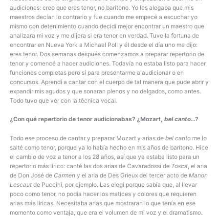
audiciones: creo que eres tenor, no barítono. Yo les alegaba que mis
maestros decían lo contrario y fue cuando me empecé a escuchar yo
mismo con detenimiento cuando decidí mejor encontrar un maestro que
analizara mi voz y me dijera si era tenor en verdad. Tuve la fortuna de
encontrar en Nueva York a Michael Poll y él desde el día uno me dijo:
eres tenor. Dos semanas después comenzamos a preparar repertorio de
tenor y comencé a hacer audiciones. Todavía no estaba listo para hacer
funciones completas pero sí para presentarme a audicionar o en
concursos. Aprendí a cantar con el cuerpo de tal manera que pude abrir y
expandir mis agudos y que sonaran plenos y no delgados, como antes.
Todo tuvo que ver con la técnica vocal.
¿Con qué repertorio de tenor audicionabas? ¿Mozart,
bel canto
…?
Todo ese proceso de cantar y preparar Mozart y arias de
bel canto
me lo
salté como tenor, porque ya lo había hecho en mis años de barítono. Hice
el cambio de voz a tenor a los 28 años, así que ya estaba listo para un
repertorio más lírico: canté las dos arias de Cavaradossi de
Tosca
, el aria
de Don José de
Carmen
y el aria de Des Grieux del tercer acto de
Manon
Lescaut
de Puccini, por ejemplo. Las elegí porque sabía que, al llevar
poco como tenor, no podía hacer los matices y colores que requieren
arias más líricas. Necesitaba arias que mostraran lo que tenía en ese
momento como ventaja, que era el volumen de mi voz y el dramatismo.