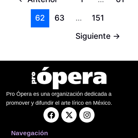
62
63
…
151
Siguiente
→
Pro Ópera es una organización dedicada a
promover y difundir el arte lírico en México.
F
X
I
a
-
n
c
t
s
e
w
t
Navegación