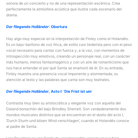
sonora de un concierto y no de una representación escénica. Crea
perfectamente la atmósfera acústica que ilustra cada escenario del
drama.
Der fliegende Holländer
: Obertura
Hay algo muy especial en la interpretación de Finley como el Holandés.
Es un bajo-barítono de voz lírica, de estilo casi liederista pero con el peso
vocal necesario para cantar con fuerza y, a la vez, con momentos de
introspección muy emotivos, creando un personaje real, con un carácter
más humano, menos fantasmagórico y con un aire de romanticismo que
nos hace entender el por qué Senta se enamoró de él. En su entrada,
Finley muestra una presencia vocal imponente y atormentada; su
atención al texto y las palabras que canta son muy teatrales.
Der fliegende Holländer
, Acto I: ‘Die Frist ist um
’
Contrasta muy bien su aristocrática y elegante voz con aquella del
Daland bonachón del bajo Brindley Sherratt. Son verdaderamente dos
mundos musicales distintos que se encuentran en el dueto del acto I,
‘Durch Sturm und bösen Wind verschlagen’, cuando el Holandés conoce
al padre de Senta.