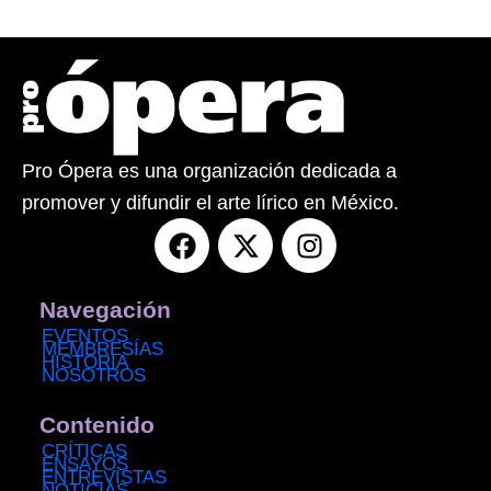
Pro Ópera es una organización dedicada a
promover y difundir el arte lírico en México.
F
X
I
a
-
n
c
t
s
e
w
t
Navegación
b
i
a
EVENTOS
MEMBRESÍAS
o
t
g
HISTORIA
NOSOTROS
o
t
r
k
e
a
Contenido
r
m
CRÍTICAS
ENSAYOS
ENTREVISTAS
NOTICIAS