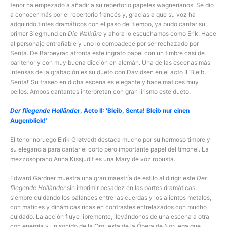
tenor ha empezado a añadir a su repertorio papeles wagnerianos. Se dio
a conocer más por el repertorio francés y, gracias a que su voz ha
adquirido tintes dramáticos con el paso del tiempo, ya pudo cantar su
primer Siegmund en
Die Walküre
y ahora lo escuchamos como Erik. Hace
al personaje entrañable y uno lo compadece por ser rechazado por
Senta. De Barbeyrac afronta este ingrato papel con un timbre casi de
baritenor y con muy buena dicción en alemán. Una de las escenas más
intensas de la grabación es su dueto con Davidsen en el acto II ‘Bleib,
Senta!’ Su fraseo en dicha escena es elegante y hace matices muy
bellos. Ambos cantantes interpretan con gran lirismo este dueto.
Der fliegende Holländer
, Acto II: ‘Bleib, Senta! Bleib nur einen
Augenblick!’
El tenor noruego Eirik Grøtvedt destaca mucho por su hermoso timbre y
su elegancia para cantar el corto pero importante papel del timonel. La
mezzosoprano Anna Kissjudit es una Mary de voz robusta.
Edward Gardner muestra una gran maestría de estilo al dirigir este
Der
fliegende Holländer
sin imprimir pesadez en las partes dramáticas,
siempre cuidando los balances entre las cuerdas y los alientos metales,
con matices y dinámicas ricas en contrastes entrelazados con mucho
cuidado. La acción fluye libremente, llevándonos de una escena a otra
con energía y un sonido de la Orquesta de la Ópera de Noruega que