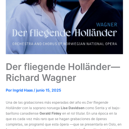
Der fliegende Holländer—
Richard Wagner
Por
Ingrid Haas
/
junio 15, 2025
Una de las grabaciones más esperadas del año es
Der fliegende
Holländer
con la soprano noruega
Lise Davidsen
como Senta y el bajo-
barítono canadiense
Gerald Finley
en el rol titular. En una época en la
que es cada vez más raro que se hagan grabaciones de óperas
completas, se programó que esta ópera —que se presentaría en Oslo, en