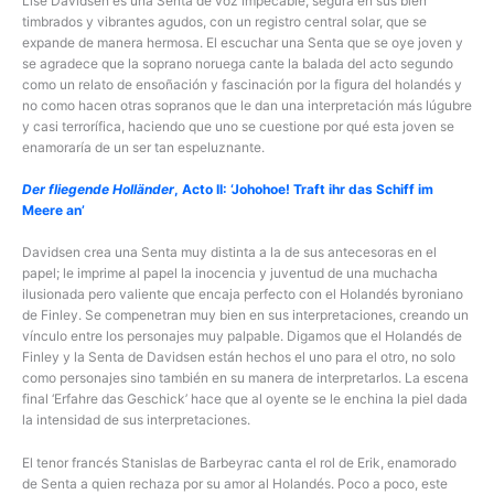
Lise Davidsen es una Senta de voz impecable, segura en sus bien
timbrados y vibrantes agudos, con un registro central solar, que se
expande de manera hermosa. El escuchar una Senta que se oye joven y
se agradece que la soprano noruega cante la balada del acto segundo
como un relato de ensoñación y fascinación por la figura del holandés y
no como hacen otras sopranos que le dan una interpretación más lúgubre
y casi terrorífica, haciendo que uno se cuestione por qué esta joven se
enamoraría de un ser tan espeluznante.
Der fliegende Holländer
, Acto II: ‘Johohoe! Traft ihr das Schiff im
Meere an’
Davidsen crea una Senta muy distinta a la de sus antecesoras en el
papel; le imprime al papel la inocencia y juventud de una muchacha
ilusionada pero valiente que encaja perfecto con el Holandés byroniano
de Finley. Se compenetran muy bien en sus interpretaciones, creando un
vínculo entre los personajes muy palpable. Digamos que el Holandés de
Finley y la Senta de Davidsen están hechos el uno para el otro, no solo
como personajes sino también en su manera de interpretarlos. La escena
final ‘Erfahre das Geschick’ hace que al oyente se le enchina la piel dada
la intensidad de sus interpretaciones.
El tenor francés Stanislas de Barbeyrac canta el rol de Erik, enamorado
de Senta a quien rechaza por su amor al Holandés. Poco a poco, este