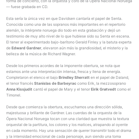
forma de concierto, con la orquesta y coro de la Ópera Nacional Noruega
— fuese grabada en CD.
Esta sería la única vez en que Davidsen cantaría el papel de Senta.
Conocida como una de las sopranos más importantes en el repertorio
alemán, la intérprete noruega dio todo en esta grabación y dejó un
testimonio de muy alto nivel de lo que hubiese sido su Senta en escena.
El tener al experimentado bajo-barítono Gerald Finley y la batuta experta
de
Edward Gardner
, elevaron aún más la grandiosidad, el misterio y la
belleza de la música de Richard Wagner.
Desde los primeros acordes de la imponente obertura, se nota que
estamos ante una interpretación intensa, fresca y llena de energía.
Completaron el elenco el bajo
Brindley Sherratt
en el papel de Daland,
el tenor francés
Stanislas de Barbeyrac
como Erik, la mezzosoprano
Anna Kissjudit
cantó el papel de Mary y el tenor
Eirik Grøtvedt
como el
Timonel.
Desde que comienza la obertura, escuchamos una dirección sólida,
majestuosa y brillante de Gardner. Las cuerdas de la orquesta de la
Ópera Nacional Noruega tocan con una claridad que muestra la textura
orquestal de la partitura, los colores y los matices, atrapando al oyente
en cada momento. Hay una sensación de querer transmitir todo el drama
y la intensidad emocional de cada personaje, aun siendo una toma