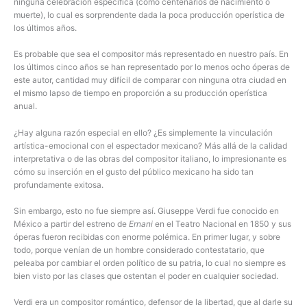
ninguna celebración específica (como centenarios de nacimiento o
muerte), lo cual es sorprendente dada la poca producción operística de
los últimos años.
Es probable que sea el compositor más representado en nuestro país. En
los últimos cinco años se han representado por lo menos ocho óperas de
este autor, cantidad muy difícil de comparar con ninguna otra ciudad en
el mismo lapso de tiempo en proporción a su producción operística
anual.
¿Hay alguna razón especial en ello? ¿Es simplemente la vinculación
artística-emocional con el espectador mexicano? Más allá de la calidad
interpretativa o de las obras del compositor italiano, lo impresionante es
cómo su inserción en el gusto del público mexicano ha sido tan
profundamente exitosa.
Sin embargo, esto no fue siempre así. Giuseppe Verdi fue conocido en
México a partir del estreno de
Ernani
en el Teatro Nacional en 1850 y sus
óperas fueron recibidas con enorme polémica. En primer lugar, y sobre
todo, porque venían de un hombre considerado contestatario, que
peleaba por cambiar el orden político de su patria, lo cual no siempre es
bien visto por las clases que ostentan el poder en cualquier sociedad.
Verdi era un compositor romántico, defensor de la libertad, que al darle su