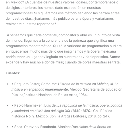
en México? ¿A cuántos de nuestros valores locales, contemporáneos o
de siglos anteriores, les hemos dado esa opción en nuestras
programaciones? Si siguiéramos ese método, teniendo las herramientas
de nuestros días, ¿haríamos más público para la ópera y variaríamos
realmente nuestros repertorios?
Si pensamos que cada corriente, compositor y obra es un punto de vista
del mundo, llegamos a la conciencia de la pobreza que significa una
programación monotemática. Quizá la variedad de programación pudiera
enriquecernos mucho más de lo que imaginamos y la ópera mexicana
podría tener un lugar privilegiado en nuestra actividad operística. Sumar
expande y hay mucho a dónde mirar, cuando de obras maestras se trata.
Fuentes
:
• Baquiero Foster, Gerónimo:
Historia de la música en México, III. La
música en el periodo independiente.
México: Secretaria de Educación
Pública/Instituto Nacional de Bellas Artes, 1964.
• Pablo Hammeken, Luis de:
La república de la música: ópera, política
y sociedad en el México del siglo XIX (1840-1870).
Col. Pública
histórica No. 9. México: Bonilla Artigas Editores, 2018, pp. 247.
• Sosa, Octavio y Escobedo, Mónica:
Dos siglos de la ópera en