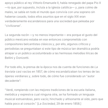
apoyo público al rey Vittorio Emanuele II, había renegado del papa Pio X
—lo que, por supuesto, incluía a la iglesia católica— y, para colmo de
males, se sabía en todo el mundo que convivía con una soprano sin
haberse casado, todos ellos asuntos que en el siglo XIX eran
verdaderamente escandalosos para una sociedad que peleaba por
“civilizarse”.
La segunda razón —y no menos importante— era porque el gusto del
público mexicano estaba en ese entonces comprometido con
compositores belcantistas clásicos y, por ello, algunos críticos y
periodistas se preguntaban si este tipo de música tan dramática podría
atrapar a un público acostumbrado a las hermosas melodías líricas de
Bellini y Donizetti.
Por todo ello, la prensa de la época nos da cuenta de funciones de
La
traviata
casi vacías en 1857, de cómo escandalizaban los temas de las
óperas verdianas y, sobre todo, de cómo fue considerado un “autor
decadente”:
“Verdi, rompiendo con las mejores tradiciones de la escuela italiana,
melódica y expresiva cual ninguna otra, se ha formado un lenguaje
musical estruendoso, pero vacío; hinchado y altisonante al oído, pero que
habla poco al corazón.” [
La Sociedad,
29 de enero 1858.]