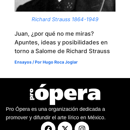
Richard Strauss 1864-1949
Juan, ¿por qué no me miras?
Apuntes, ideas y posibilidades en
torno a Salome de Richard Strauss
Ensayos
/ Por
Hugo Roca Joglar
Pro Ópera es una organización dedicada a
promover y difundir el arte lírico en México.
F
X
I