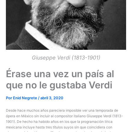
Giuseppe Verdi (1813-1901)
Érase una vez un país al
que no le gustaba Verdi
Por
Enid Negrete
/
abril 3, 2020
Desde hace muchos años pareciera imposible ver una temporada de
ópera en México sin incluir al compositor italiano Giuseppe Verdi (1813-
1901). De hecho ha habido años en los que la programación lírica
mexicana incluye hasta tres títulos suyos sin que coincidiera con