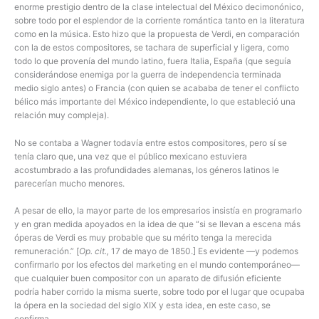
enorme prestigio dentro de la clase intelectual del México decimonónico,
sobre todo por el esplendor de la corriente romántica tanto en la literatura
como en la música. Esto hizo que la propuesta de Verdi, en comparación
con la de estos compositores, se tachara de superficial y ligera, como
todo lo que provenía del mundo latino, fuera Italia, España (que seguía
considerándose enemiga por la guerra de independencia terminada
medio siglo antes) o Francia (con quien se acababa de tener el conflicto
bélico más importante del México independiente, lo que estableció una
relación muy compleja).
No se contaba a Wagner todavía entre estos compositores, pero sí se
tenía claro que, una vez que el público mexicano estuviera
acostumbrado a las profundidades alemanas, los géneros latinos le
parecerían mucho menores.
A pesar de ello, la mayor parte de los empresarios insistía en programarlo
y en gran medida apoyados en la idea de que “si se llevan a escena más
óperas de Verdi es muy probable que su mérito tenga la merecida
remuneración.” [
Op. cit.,
17 de mayo de 1850.] Es evidente —y podemos
confirmarlo por los efectos del marketing en el mundo contemporáneo—
que cualquier buen compositor con un aparato de difusión eficiente
podría haber corrido la misma suerte, sobre todo por el lugar que ocupaba
la ópera en la sociedad del siglo XIX y esta idea, en este caso, se
confirma.