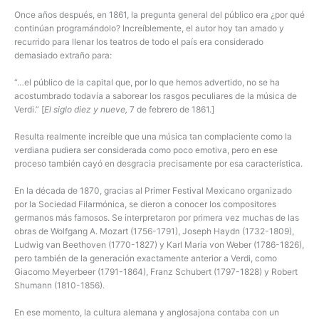
Once años después, en 1861, la pregunta general del público era ¿por qué
continúan programándolo? Increíblemente, el autor hoy tan amado y
recurrido para llenar los teatros de todo el país era considerado
demasiado extraño para:
“…el público de la capital que, por lo que hemos advertido, no se ha
acostumbrado todavía a saborear los rasgos peculiares de la música de
Verdi.” [
El siglo diez y nueve,
7 de febrero de 1861.]
Resulta realmente increíble que una música tan complaciente como la
verdiana pudiera ser considerada como poco emotiva, pero en ese
proceso también cayó en desgracia precisamente por esa característica.
En la década de 1870, gracias al Primer Festival Mexicano organizado
por la Sociedad Filarmónica, se dieron a conocer los compositores
germanos más famosos. Se interpretaron por primera vez muchas de las
obras de Wolfgang A. Mozart (1756-1791), Joseph Haydn (1732-1809),
Ludwig van Beethoven (1770-1827) y Karl Maria von Weber (1786-1826),
pero también de la generación exactamente anterior a Verdi, como
Giacomo Meyerbeer (1791-1864), Franz Schubert (1797-1828) y Robert
Shumann (1810-1856).
En ese momento, la cultura alemana y anglosajona contaba con un