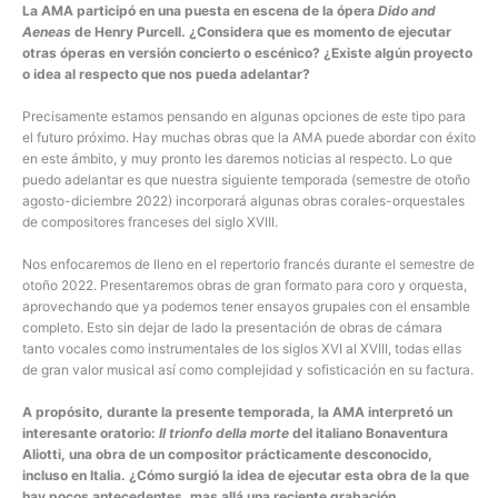
La AMA participó en una puesta en escena de la ópera
Dido and
Aeneas
de Henry Purcell. ¿Considera que es momento de ejecutar
otras óperas en versión concierto o escénico? ¿Existe algún proyecto
o idea al respecto que nos pueda adelantar?
Precisamente estamos pensando en algunas opciones de este tipo para
el futuro próximo. Hay muchas obras que la AMA puede abordar con éxito
en este ámbito, y muy pronto les daremos noticias al respecto. Lo que
puedo adelantar es que nuestra siguiente temporada (semestre de otoño
agosto-diciembre 2022) incorporará algunas obras corales-orquestales
de compositores franceses del siglo XVIII.
Nos enfocaremos de lleno en el repertorio francés durante el semestre de
otoño 2022. Presentaremos obras de gran formato para coro y orquesta,
aprovechando que ya podemos tener ensayos grupales con el ensamble
completo. Esto sin dejar de lado la presentación de obras de cámara
tanto vocales como instrumentales de los siglos XVI al XVIII, todas ellas
de gran valor musical así como complejidad y sofisticación en su factura.
A propósito, durante la presente temporada, la AMA interpretó un
interesante oratorio:
Il trionfo della morte
del italiano Bonaventura
Aliotti, una obra de un compositor prácticamente desconocido,
incluso en Italia. ¿Cómo surgió la idea de ejecutar esta obra de la que
hay pocos antecedentes, mas allá una reciente grabación