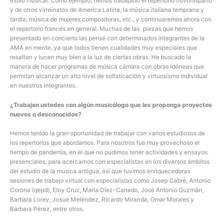
estilo musical. Como ejemplo, hemos trabajado el repertorio novohispano
y de otros virreinatos de America Latina, la música italiana temprana y
tardía, música de mujeres compositoras, etc., y continuaremos ahora con
el repertorio francés en general. Muchas de las piezas que hemos
presentado en concierto las pensé con determinados integrantes de la
AMA en mente, ya que todos tienen cualidades muy especiales que
resaltan y lucen muy bien a la luz de ciertas obras. He buscado la
manera de hacer programas de música cámara con obras idóneas que
permitan alcanzar un alto nivel de sofisticación y virtuosismo individual
en nuestros integrantes.
¿Trabajan ustedes con algún musicólogo que les proponga proyectos
nuevos o desconocidos?
Hemos tenido la gran oportunidad de trabajar con varios estudiosos de
los repertorios que abordamos. Para nosotros fue muy provechoso el
tiempo de pandemia, en el que no pudimos tener actividades y ensayos
presenciales, para acercarnos con especialistas en los diversos ámbitos
del estudio de la música antigua, así que tuvimos enriquecedoras
sesiones de trabajo virtual con especialistas como Josep Cabré, Antonio
Corona (qepd), Eloy Cruz, María Díez-Canedo, José Antonio Guzmán,
Barbara Lorey, Josué Meléndez, Ricardo Miranda, Omar Morales y
Bárbara Pérez, entre otros.