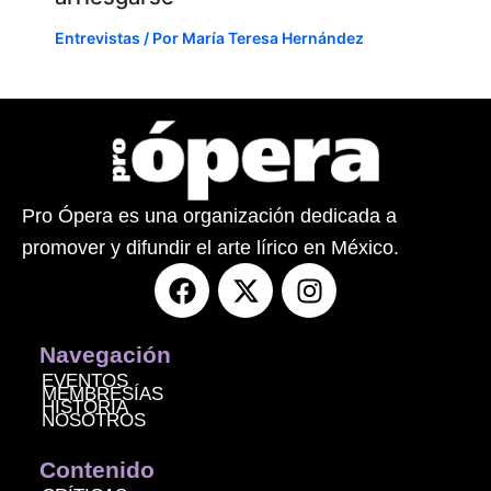
Entrevistas
/ Por
María Teresa Hernández
Pro Ópera es una organización dedicada a
promover y difundir el arte lírico en México.
F
X
I
a
-
n
c
t
s
e
w
t
Navegación
b
i
a
EVENTOS
MEMBRESÍAS
o
t
g
HISTORIA
NOSOTROS
o
t
r
k
e
a
Contenido