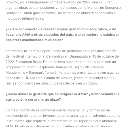
próximo, en las temporadas primavera-otoño de 2023, que incluirán
algunas obras de compositores ya conocidos como Manuel de Sumaya o
Sebastián Durón (posiblemente), de la mano de obras desconocidas o
muy poco interpretadas.
¿Existe el proyecto de realizar alguna grabación discográfica, o de
llevar a la AMA a otras ciudades del país, o al extranjero, o colaborar
con otras asociaciones musicales?
Tendremos la increíble oportunidad de participar en la próxima edición
del Festival Internacional Cervantino en Guanajuato el 15 de octubre de
2022. El maestro Bruno Procopio será nuestro director invitado con un
programa titulado “El esplendor francés del siglo XVIII: Campra,
Mondonville y Rameau”. También tendremos presentaciones en algunas
sedes de la UNAM en el Estado de México, y está en nuestros planes
realizar conciertos en otras ciudades del país en un futuro.
¿Hacia dónde le gustaría que se dirigiera la AMA? ¿Cómo visualiza la
agrupación a corto y largo plazo?
Lo más importante es continuar con la preparación y formación de
excelencia de nuestros jóvenes becarios para lograr la solvencia vocal e
instrumental que requiere la interpretación del repertorio que aborda la
AMA. El reto es equilibrar esto con un intenso trabajo de difusión en