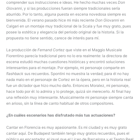
comprender sus instrucciones e ideas. He hecho muchas veces
Don
Giovanni
, y si las producciones fueran siempre tradicionales sería
aburrido. Por lo tanto, alguna puesta en escena novedosa siempre es
bienvenida. El verano pasado hice mi más reciente
Don Giovanni
en
Calgari en un montaje muy tradicional de la Scala y fue muy grato, pues
posee la estética y elegancia del periodo original de la historia. Si la
propuesta no tiene sentido, carece de interés para mí.
La producción de
Fernand Cortez
que viste en el Maggio Musicale
Fiorentino parecía tradicional pero no lo era realmente: la directora de
escena estudió muchas cuestiones históricas y encontró soluciones
interesantes para el montaje. Por ejemplo, mi personaje comparte en
flashback
sus recuerdos. Spontini no muestra la verdad; para él no hay
nada malo en el personaje de Cortez en la ópera, pero en la historia real
fue un dictador que hizo mucho daño. Entonces Moralez, mi personaje,
hace todo por él: lo admira y lo protege, quizá sin merecerlo. Al final hay
una reflexión muy interesante. Musicalmente mi personaje siempre canta
en arioso, sin la línea de canto habitual de otros compositores.
¿En cuáles escenarios has disfrutado más tus actuaciones?
Cantar en Florencia es muy apasionante. Es mi ciudad y es muy grato
cantar aquí. De Budapest también tengo muy gratos recuerdos, pues el
público es encantador, al igual que el Liceo de Barcelona y el Teatro Real