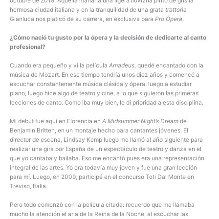
octubre de 2019. Aquella mañana una ligera llovizna pintó de gris la
hermosa ciudad italiana y en la tranquilidad de una grata
trattoria
Gianluca nos platicó de su carrera, en exclusiva para
Pro Ópera
.
¿Cómo nació tu gusto por la ópera y la decisión de dedicarte al canto
profesional?
Cuando era pequeño y vi la película
Amadeus
, quedé encantado con la
música de Mozart. En ese tiempo tendría unos diez años y comencé a
escuchar constantemente música clásica y ópera, luego a estudiar
piano, luego hice algo de teatro y cine, a lo que siguieron las primeras
lecciones de canto. Como iba muy bien, le di prioridad a esta disciplina.
Mi debut fue aquí en Florencia en
A Midsummer Night’s Dream
de
Benjamin Britten, en un montaje hecho para cantantes jóvenes. El
director de escena, Lindsay Kemp luego me llamó al año siguiente para
realizar una gira por España de un espectáculo de teatro y danza en el
que yo cantaba y bailaba. Eso me encantó pues era una representación
integral de las artes. Yo era todavía muy joven y fue una gran lección
para mí. Luego, en 2009, participé en el concurso Toti Dal Monte en
Treviso, Italia.
Pero todo comenzó con la película citada: recuerdo que me llamaba
mucho la atención el aria de la Reina de la Noche, al escuchar las