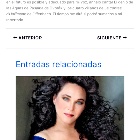
en el futuro es posible y adecuado para mi voz, anhelo cantar El genio de
las Aguas de
Rusalka
de Dvorák y los cuatro villanos de
Le contes
d’Hoffmann
de Offenbach. El tiempo me dirá si podré sumarlos a mi
repertorio.
ANTERIOR
SIGUIENTE
Entradas relacionadas