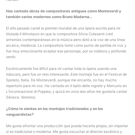
Has cantado obras de compositores antiguos como Monteverdi y
también varios modernos como Bruno Maderna…
El año pasado canté la premier mundial de una ópera escrita para mí
titulada
Il Minotauro
en que la compositora Silvia Colasanti creó
armonías contemporáneas en la música pero dotó a la voz de una línea
arcaica, medieval. La compositora tomó como punto de partida mi voz y
fue muy emocionante aceptar ese personaje, por su nobleza y profundo
sentir.
Escénicamente fue difícil para mí cantar toda la ópera usando una
máscara, pero fue un reto interesante. Este montaje fue en el Festival de
Spoleto, Italia. De Monteverdi, aunque me encanta, no hay mucho
repertorio para mi voz. He cantado en
Il ballo delle ingrate
y Mercurio en
L’incoronazione di Poppea
, y quizá en unos dos años me gustaría cantar
Séneca. Veremos.
¿Cómo te sientes en los montajes tradicionales y en los
vanguardistas?
Me gusta afrontar una producción que pueda hacerla propia, sin importar
si es tradicional o moderna. Me gusta escuchar al director escénico y