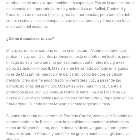
acrobacias de una voz que también era expresiva. Eso es lo que me atrae
en especial del repertorio barroco y belcantista de Bellini, Donizetti y
Rossini: la voz debe ser flexible y realizar acrobacias, pero también debe
ser expresiva al mismo tiempo. La voz con su técnica y línea debe tocar
el corazón del escucha.
¿Cómo descubres tu voz?
Mi voz es de bajo-barítono con un color oscuro. Al principio tuve que
probar mi voz con distintos profesores hasta encontrar mi tesitura, pues
mi registro es amplio pero no por eso puedo cantar roles muy graves
como Sarastro o Filippo II. Más bien me he sentido cómodo en algunos
roles de Mozart, del barroco y el
bel canto
, como Belcore de
L’elisir
d’amore
. Creo que he encontrado mi verdadera voz, a pesar de las
complicaciones del principio. Mozart es ideal para mi voz. Canto el
protagonista de
Don Giovanni
, el Conte di Almaviva y el Figaro de
Le
nozze di Figaro
y también Guglielmo en
Così fan tutte
y Papageno en
Die
Zauberflöte
. Cuando canto Mozart es como regresar a casa.
Si vemos la fecha del estreno de
Fernand Cortez
, vemos que Spontini es
contemporáneo de Rossini, pero la vocalidad es totalmente distinta: es
como un Wagner italiano, con un declamado muy agudo y canto grave.
Rossini es puro
bel canto
, y también me gustan mucho las agilidades de
Händel.