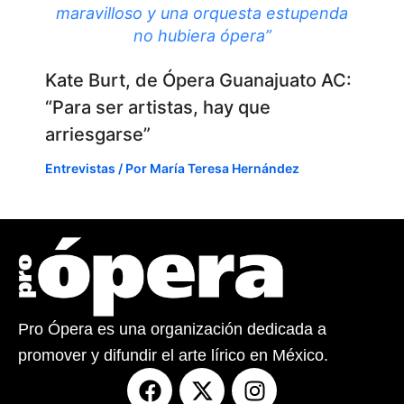
maravilloso y una orquesta estupenda
no hubiera ópera”
Kate Burt, de Ópera Guanajuato AC:
“Para ser artistas, hay que
arriesgarse”
Entrevistas
/ Por
María Teresa Hernández
Pro Ópera es una organización dedicada a
promover y difundir el arte lírico en México.
F
X
I
a
-
n