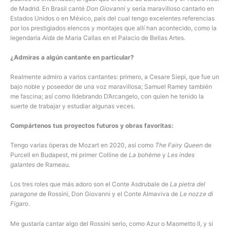
de Madrid. En Brasil canté
Don Giovanni
y sería maravilloso cantarlo en
Estados Unidos o en México, país del cual tengo excelentes referencias
por los prestigiados elencos y montajes que allí han acontecido, como la
legendaria
Aida
de Maria Callas en el Palacio de Bellas Artes.
¿Admiras a algún cantante en particular?
Realmente admiro a varios cantantes: primero, a Cesare Siepi, que fue un
bajo noble y poseedor de una voz maravillosa; Samuel Ramey también
me fascina; así como Ildebrando D’Arcangelo, con quien he tenido la
suerte de trabajar y estudiar algunas veces.
Compártenos tus proyectos futuros y obras favoritas:
Tengo varias óperas de Mozart en 2020, así como
The Fairy Queen
de
Purcell en Budapest, mi primer Colline de
La bohème
y
Les indes
galantes
de Rameau.
Los tres roles que más adoro son el Conte Asdrubale de
La pietra del
paragone
de Rossini, Don Giovanni y el Conte Almaviva de
Le nozze di
Figaro
.
Me gustaría cantar algo del Rossini serio, como Azur o Maometto II, y si