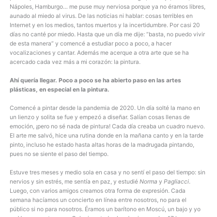
Nápoles, Hamburgo… me puse muy nerviosa porque ya no éramos libres,
aunado al miedo al virus. De las noticias ni hablar: cosas terribles en
Internet y en los medios, tantos muertos y la incertidumbre. Por casi 20
días no canté por miedo. Hasta que un día me dije: “basta, no puedo vivir
de esta manera” y comencé a estudiar poco a poco, a hacer
vocalizaciones y cantar. Además me acerque a otra arte que se ha
acercado cada vez más a mi corazón: la pintura.
Ahí quería llegar. Poco a poco se ha abierto paso en las artes
plásticas, en especial en la pintura.
Comencé a pintar desde la pandemia de 2020. Un día solté la mano en
un lienzo y solita se fue y empezó a diseñar. Salían cosas llenas de
emoción, ¡pero no sé nada de pintura! Cada día creaba un cuadro nuevo.
El arte me salvó, hice una rutina donde en la mañana canto y en la tarde
pinto, incluso he estado hasta altas horas de la madrugada pintando,
pues no se siente el paso del tiempo.
Estuve tres meses y medio sola en casa y no sentí el paso del tiempo: sin
nervios y sin estrés, me sentía en paz, y estudié
Norma
y
Pagliacci
.
Luego, con varios amigos creamos otra forma de expresión. Cada
semana hacíamos un concierto en línea entre nosotros, no para el
público si no para nosotros. Éramos un barítono en Moscú, un bajo y yo