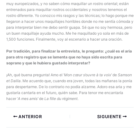
muy europeizados, y no saben cómo maquillar un rostro oriental; están
entrenados para maquillar rostros occidentales y nosotros tenemos el
rostro diferente. Yo conozco mis rasgos y las técnicas; lo hago porque me
llegaron a hacer unos maquillajes horribles donde no me sentía cómoda y
para interpretar bien me debo sentir guapa. Sé que no soy hermosa, pero
un buen maquillaje ayuda mucho. Me he maquillado yo sola en más de
1,500 funciones. Finalmente, voy al escenario a hacer una oración.
Por tradición, para finalizar la entrevista, le pregunto: ¿cuál es el aria
para otro registro que se lamenta que no haya sido escrita para
soprano y que le hubiera gustado interpretar?
¡Ah, qué buena pregunta! Amo el ‘
Mon cœur s’ouvre à ta voix’
de
Samson
et Dalila
. Me acuerdo que, cuando era joven, todas las mañanas la ponía
para despertarme. De lo contrario no podía alzarme. Adoro esa aria y me
gustaría cantarla en el futuro, quién sabe. Para tenor me encantaría
hacer ‘
A mes amis’
de
La fille du régiment
.
ANTERIOR
SIGUIENTE