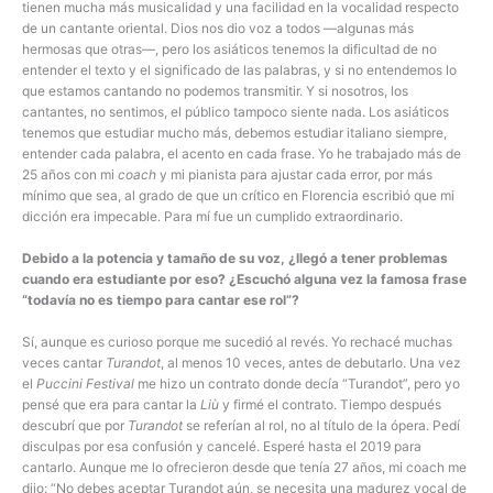
tienen mucha más musicalidad y una facilidad en la vocalidad respecto
de un cantante oriental. Dios nos dio voz a todos —algunas más
hermosas que otras—, pero los asiáticos tenemos la dificultad de no
entender el texto y el significado de las palabras, y si no entendemos lo
que estamos cantando no podemos transmitir. Y si nosotros, los
cantantes, no sentimos, el público tampoco siente nada. Los asiáticos
tenemos que estudiar mucho más, debemos estudiar italiano siempre,
entender cada palabra, el acento en cada frase. Yo he trabajado más de
25 años con mi
coach
y mi pianista para ajustar cada error, por más
mínimo que sea, al grado de que un crítico en Florencia escribió que mi
dicción era impecable. Para mí fue un cumplido extraordinario.
Debido a la potencia y tamaño de su voz, ¿llegó a tener problemas
cuando era estudiante por eso? ¿Escuchó alguna vez la famosa frase
“todavía no es tiempo para cantar ese rol”?
Sí, aunque es curioso porque me sucedió al revés. Yo rechacé muchas
veces cantar
Turandot
, al menos 10 veces, antes de debutarlo. Una vez
el
Puccini Festival
me hizo un contrato donde decía “Turandot”, pero yo
pensé que era para cantar la
Liù
y firmé el contrato. Tiempo después
descubrí que por
Turandot
se referían al rol, no al título de la ópera. Pedí
disculpas por esa confusión y cancelé. Esperé hasta el 2019 para
cantarlo. Aunque me lo ofrecieron desde que tenía 27 años, mi coach me
dijo: “No debes aceptar Turandot aún, se necesita una madurez vocal de