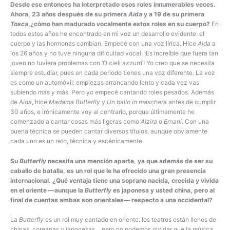
Desde ese entonces ha interpretado esos roles innumerables veces.
Ahora, 23 años después de su primera
Aida
y a 19 de su primera
Tosca
,¿cómo han madurado vocalmente estos roles en su cuerpo?
En
todos estos años he encontrado en mi voz un desarrollo evidente: el
cuerpo y las hormonas cambian. Empecé con una voz lírica. Hice
Aida
a
los 26 años y no tuve ninguna dificultad vocal. ¡Es increíble que fuera tan
joven no tuviera problemas con ‘O cieli azzurri’! Yo creo que se necesita
siempre estudiar, pues en cada periodo tienes una voz diferente. La voz
es como un automóvil: empiezas arrancando lento y cada vez vas
subiendo más y más. Pero yo empecé cantando roles pesados. Además
de
Aida
, hice
Madama Butterfly
y
Un ballo in maschera
antes de cumplir
30 años, e irónicamente voy al contrario, porque últimamente he
comenzado a cantar cosas más ligeras como
Alzira
o
Ernani
. Con una
buena técnica se pueden cantar diversos títulos, aunque obviamente
cada uno es un reto, técnica y escénicamente.
Su
Butterfly
necesita una mención aparte, ya que además de ser su
caballo de batalla, es un rol que le ha ofrecido una gran presencia
internacional. ¿Qué ventaja tiene una soprano nacida, crecida y vivida
en el oriente —aunque la
Butterfly
es japonesa y usted china, pero al
final de cuentas ambas son orientales— respecto a una occidental?
La
Butterfly
es un rol muy cantado en oriente: los teatros están llenos de
chinas, coreanas y japonesas… pero no podemos olvidar que la música