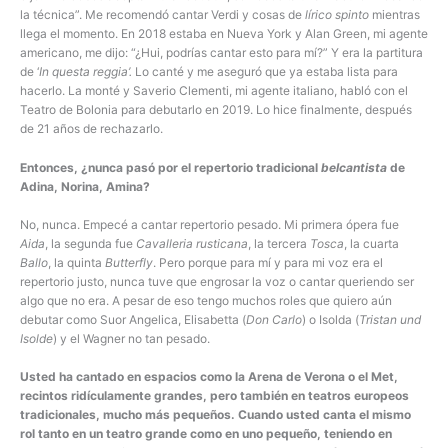
la técnica”. Me recomendó cantar Verdi y cosas de
lírico spinto
mientras
llega el momento. En 2018 estaba en Nueva York y Alan Green, mi agente
americano, me dijo: “¿Hui, podrías cantar esto para mí?” Y era la partitura
de ‘
In questa reggia’.
Lo canté y me aseguró que ya estaba lista para
hacerlo. La monté y Saverio Clementi, mi agente italiano, habló con el
Teatro de Bolonia para debutarlo en 2019. Lo hice finalmente, después
de 21 años de rechazarlo.
Entonces, ¿nunca pasó por el repertorio tradicional
belcantista
de
Adina, Norina, Amina?
No, nunca. Empecé a cantar repertorio pesado. Mi primera ópera fue
Aida
, la segunda fue
Cavalleria rusticana
, la tercera
Tosca
, la cuarta
Ballo
, la quinta
Butterfly
. Pero porque para mí y para mi voz era el
repertorio justo, nunca tuve que engrosar la voz o cantar queriendo ser
algo que no era. A pesar de eso tengo muchos roles que quiero aún
debutar como Suor Angelica, Elisabetta (
Don Carlo
) o Isolda (
Tristan und
Isolde
) y el Wagner no tan pesado.
Usted ha cantado en espacios como la Arena de Verona o el Met,
recintos ridículamente grandes, pero también en teatros europeos
tradicionales, mucho más pequeños. Cuando usted canta el mismo
rol tanto en un teatro grande como en uno pequeño, teniendo en