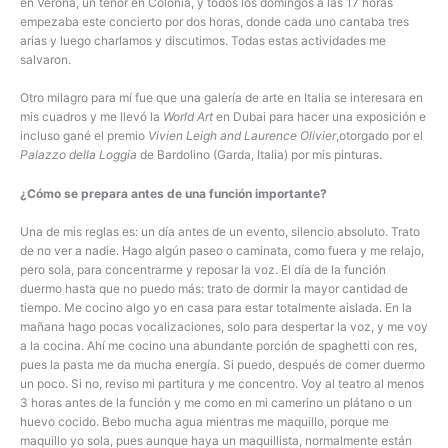
en Verona, un tenor en Colonia, y todos los domingos a las 17 horas
empezaba este concierto por dos horas, donde cada uno cantaba tres
arias y luego charlamos y discutimos. Todas estas actividades me
salvaron.
Otro milagro para mí fue que una galería de arte en Italia se interesara en
mis cuadros y me llevó la
World Art
en Dubai para hacer una exposición e
incluso gané el premio
Vivien Leigh and Laurence Olivier
,otorgado por el
Palazzo della Loggia
de Bardolino (Garda, Italia) por mis pinturas.
¿Cómo se prepara antes de una función importante?
Una de mis reglas es: un día antes de un evento, silencio absoluto. Trato
de no ver a nadie. Hago algún paseo o caminata, como fuera y me relajo,
pero sola, para concentrarme y reposar la voz. El día de la función
duermo hasta que no puedo más: trato de dormir la mayor cantidad de
tiempo. Me cocino algo yo en casa para estar totalmente aislada. En la
mañana hago pocas vocalizaciones, solo para despertar la voz, y me voy
a la cocina. Ahí me cocino una abundante porción de spaghetti con res,
pues la pasta me da mucha energía. Si puedo, después de comer duermo
un poco. Si no, reviso mi partitura y me concentro. Voy al teatro al menos
3 horas antes de la función y me como en mi camerino un plátano o un
huevo cocido. Bebo mucha agua mientras me maquillo, porque me
maquillo yo sola, pues aunque haya un maquillista, normalmente están