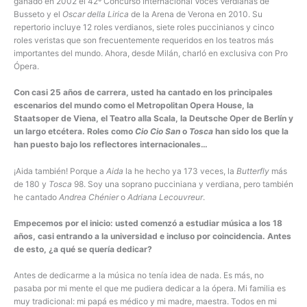
ganado en 2002 el 42º Concurso Internacional Voces Verdianas de
Busseto y el
Oscar della Lirica
de la Arena de Verona en 2010. Su
repertorio incluye 12 roles verdianos, siete roles puccinianos y cinco
roles veristas que son frecuentemente requeridos en los teatros más
importantes del mundo. Ahora, desde Milán, charló en exclusiva con Pro
Ópera.
Con casi 25 años de carrera, usted ha cantado en los principales
escenarios del mundo como el Metropolitan Opera House, la
Staatsoper de Viena, el Teatro alla Scala, la Deutsche Oper de Berlín y
un largo etcétera. Roles como
Cio Cio San
o
Tosca
han sido los que la
han puesto bajo los reflectores internacionales…
¡Aida también! Porque a
Aida
la he hecho ya 173 veces, la
Butterfly
más
de 180 y
Tosca
98. Soy una soprano pucciniana y verdiana, pero también
he cantado
Andrea Chénier
o
Adriana Lecouvreur
.
Empecemos por el inicio: usted comenzó a estudiar música a los 18
años, casi entrando a la universidad e incluso por coincidencia. Antes
de esto, ¿a qué se quería dedicar?
Antes de dedicarme a la música no tenía idea de nada. Es más, no
pasaba por mi mente el que me pudiera dedicar a la ópera. Mi familia es
muy tradicional: mi papá es médico y mi madre, maestra. Todos en mi