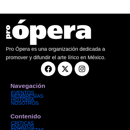
Pro Ópera es una organización dedicada a
promover y difundir el arte lírico en México.
F
X
I
a
-
n
c
t
s
e
w
t
Navegación
b
i
a
EVENTOS
MEMBRESÍAS
o
t
g
HISTORIA
NOSOTROS
o
t
r
k
e
a
Contenido
r
m
CRÍTICAS
ENSAYOS