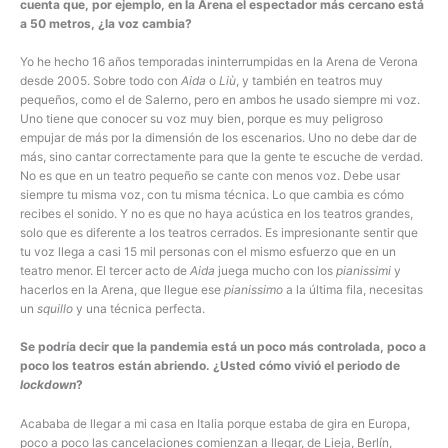
cuenta que, por ejemplo, en la Arena el espectador más cercano está
a 50 metros, ¿la voz cambia?
Yo he hecho 16 años temporadas ininterrumpidas en la Arena de Verona
desde 2005. Sobre todo con
Aida
o
Liù
, y también en teatros muy
pequeños, como el de Salerno, pero en ambos he usado siempre mi voz.
Uno tiene que conocer su voz muy bien, porque es muy peligroso
empujar de más por la dimensión de los escenarios. Uno no debe dar de
más, sino cantar correctamente para que la gente te escuche de verdad.
No es que en un teatro pequeño se cante con menos voz. Debe usar
siempre tu misma voz, con tu misma técnica. Lo que cambia es cómo
recibes el sonido. Y no es que no haya acústica en los teatros grandes,
solo que es diferente a los teatros cerrados. Es impresionante sentir que
tu voz llega a casi 15 mil personas con el mismo esfuerzo que en un
teatro menor. El tercer acto de
Aida
juega mucho con los
pianissimi
y
hacerlos en la Arena, que llegue ese
pianissimo
a la última fila, necesitas
un
squillo
y una técnica perfecta.
Se podría decir que la pandemia está un poco más controlada, poco a
poco los teatros están abriendo. ¿Usted cómo vivió el periodo de
lockdown
?
Acababa de llegar a mi casa en Italia porque estaba de gira en Europa,
poco a poco las cancelaciones comienzan a llegar, de Lieja, Berlín,