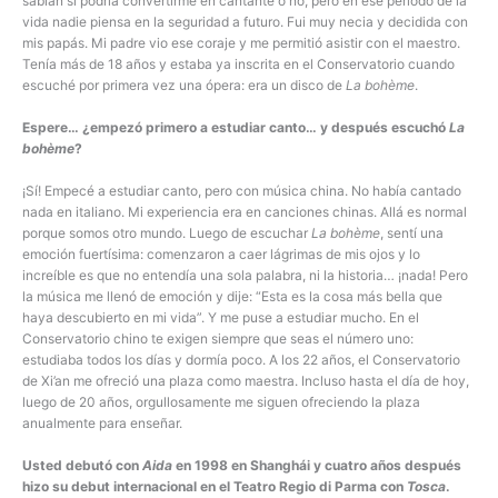
sabían si podría convertirme en cantante o no, pero en ese periodo de la
vida nadie piensa en la seguridad a futuro. Fui muy necia y decidida con
mis papás. Mi padre vio ese coraje y me permitió asistir con el maestro.
Tenía más de 18 años y estaba ya inscrita en el Conservatorio cuando
escuché por primera vez una ópera: era un disco de
La bohème
.
Espere… ¿empezó primero a estudiar canto… y después escuchó
La
bohème
?
¡Sí! Empecé a estudiar canto, pero con música china. No había cantado
nada en italiano. Mi experiencia era en canciones chinas. Allá es normal
porque somos otro mundo. Luego de escuchar
La
bohème
, sentí una
emoción fuertísima: comenzaron a caer lágrimas de mis ojos y lo
increíble es que no entendía una sola palabra, ni la historia… ¡nada! Pero
la música me llenó de emoción y dije: “Esta es la cosa más bella que
haya descubierto en mi vida”. Y me puse a estudiar mucho. En el
Conservatorio chino te exigen siempre que seas el número uno:
estudiaba todos los días y dormía poco. A los 22 años, el Conservatorio
de Xi’an me ofreció una plaza como maestra. Incluso hasta el día de hoy,
luego de 20 años, orgullosamente me siguen ofreciendo la plaza
anualmente para enseñar.
Usted debutó con
Aida
en 1998 en Shanghái y cuatro años después
hizo su debut internacional en el Teatro Regio di Parma con
Tosca
.