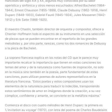
franceses del siglo XIX y XX, algunos muy conocidos por su labor
operística y sinfónica y otros menos escuchados: Alfred Bachelet (1864-
1944), Ernest Chausson (1855-1899), Claude Debussy (1862-1918), Henri
Duparc (1848-1933), Gabriel Fauré (1845-1924), Jules Massenet (1842-
1912) y Erik Satie (1866-1925).
El maestro Chaslin, también director de orquesta y compositor, ofrece a
Cherrier-Hoffmann todo el espectro de su instrumento en una selección
de piezas que se pueden encontrar en el repertorio de los grandes
melodistas y, por otra parte, rarezas, como los dos
romances
de Debussy
o la pieza de Bachelet.
La soprano francesa explica en las notas del CD que le parece muy
importante recalcar la importancia que tienen en estas canciones los
temas del amor y de la naturaleza como fuentes de inspiración, no solo
en la música sino también en la poesía, parte fundamental de estas
canciones, pues utilizan poemas de autores representativos en la
literatura francesa. “Estos poetas y estos compositores usan los
elementos de la naturaleza para traducir lo indecible, transponiendo
estos sentimientos de amor en imágenes donde la creación, a su vez
cómplice, confidente y amante, se convierte en la metáfora máxima.”
Comienza el disco con cuatro
mélodies
de Henri Duparc: la primera es
‘L’invitation au voyage’ (1870), con letra del poema de Charles Baudelaire