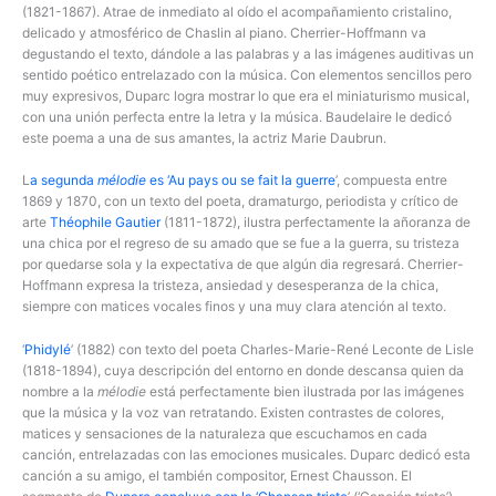
(1821-1867). Atrae de inmediato al oído el acompañamiento cristalino,
delicado y atmosférico de Chaslin al piano. Cherrier-Hoffmann va
degustando el texto, dándole a las palabras y a las imágenes auditivas un
sentido poético entrelazado con la música. Con elementos sencillos pero
muy expresivos, Duparc logra mostrar lo que era el miniaturismo musical,
con una unión perfecta entre la letra y la música. Baudelaire le dedicó
este poema a una de sus amantes, la actriz Marie Daubrun.
L
a segunda
mélodie
es ‘Au pays ou se fait la guerre
’, compuesta entre
1869 y 1870, con un texto del poeta, dramaturgo, periodista y crítico de
arte
Théophile Gautier
(1811-1872), ilustra perfectamente la añoranza de
una chica por el regreso de su amado que se fue a la guerra, su tristeza
por quedarse sola y la expectativa de que algún dia regresará. Cherrier-
Hoffmann expresa la tristeza, ansiedad y desesperanza de la chica,
siempre con matices vocales finos y una muy clara atención al texto.
‘
Phidylé
’ (1882) con texto del poeta Charles-Marie-René Leconte de Lisle
(1818-1894), cuya descripción del entorno en donde descansa quien da
nombre a la
mélodie
está perfectamente bien ilustrada por las imágenes
que la música y la voz van retratando. Existen contrastes de colores,
matices y sensaciones de la naturaleza que escuchamos en cada
canción, entrelazadas con las emociones musicales. Duparc dedicó esta
canción a su amigo, el también compositor, Ernest Chausson. El