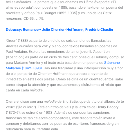
bellas
mélodies
. La primera que escuchamos es ‘L’âme évaporée’ (‘El
alma evaporada’), compuesta en 1885, basando el texto en un poema del
novelista y crítico Paul Bourget (1852-1935) y es uno de los
Deux
romances,
CD 65, L. 79.
Debussy: Romance – Julie Cherrier-Hoffmann, Frédéric Chaslin
‘Green’ (1888) es parte de un ciclo de seis canciones llamadas las
Ariettes oubliées
para voz y piano, con textos basados en poemas de
Paul Verlaine. Explora las emociones del amor juvenil. ‘Apparition’
(‘Aparición’) es parte de un ciclo de tres canciones que Debussy compuso
para Madame Vernier y el texto está basado en un poema de
Stéphane
Mallarmé (1842-1898).
Hay una fragilidad y una introspección muy a flor
de piel por parte de Cherrier-Hoffmann que atrapa al oyente de
inmediato en estas dos piezas. Como se diría de un cuentacuentos: sabe
cómo atrapar la atención y que escuchemos y disfrutemos el relato que
canta en cada
mélodie
.
Cierra el disco con una
mélodie
de Eric Satie, que da título al álbum: ‘Je te
veux!’ (‘¡Te quiero!’). Está en ritmo de vals y la letra es de Henry Pacory
(1873-?); se estrenó en 1903. Además de conocer las canciones
francesas de tan célebres compositores, este disco también invita a
conocer y deleitarnos con los poemas de escritores franceses de gran
relevancia para la literatura gala.