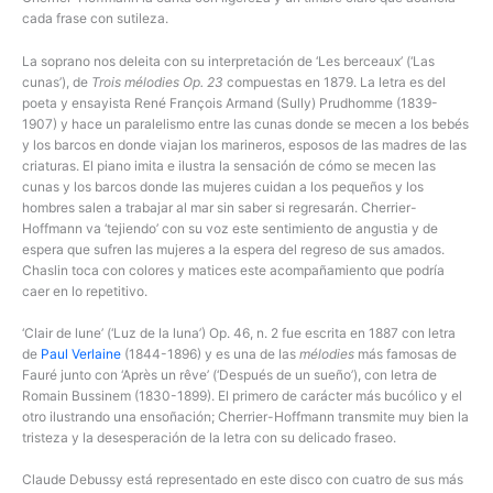
cada frase con sutileza.
La soprano nos deleita con su interpretación de ‘Les berceaux’ (‘Las
cunas’), de
Trois mélodies Op. 23
compuestas en 1879. La letra es del
poeta y ensayista René François Armand (Sully) Prudhomme (1839-
1907) y hace un paralelismo entre las cunas donde se mecen a los bebés
y los barcos en donde viajan los marineros, esposos de las madres de las
criaturas. El piano imita e ilustra la sensación de cómo se mecen las
cunas y los barcos donde las mujeres cuidan a los pequeños y los
hombres salen a trabajar al mar sin saber si regresarán. Cherrier-
Hoffmann va ‘tejiendo’ con su voz este sentimiento de angustia y de
espera que sufren las mujeres a la espera del regreso de sus amados.
Chaslin toca con colores y matices este acompañamiento que podría
caer en lo repetitivo.
‘Clair de lune’ (‘Luz de la luna’) Op. 46, n. 2 fue escrita en 1887 con letra
de
Paul Verlaine
(1844-1896) y es una de las
mélodies
más famosas de
Fauré junto con ‘Après un rêve’ (‘Después de un sueño’), con letra de
Romain Bussinem (1830-1899). El primero de carácter más bucólico y el
otro ilustrando una ensoñación; Cherrier-Hoffmann transmite muy bien la
tristeza y la desesperación de la letra con su delicado fraseo.
Claude Debussy está representado en este disco con cuatro de sus más