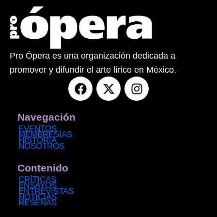
Pro Ópera es una organización dedicada a
promover y difundir el arte lírico en México.
F
X
I
a
-
n
c
t
s
e
w
t
Navegación
b
i
a
EVENTOS
MEMBRESÍAS
o
t
g
HISTORIA
NOSOTROS
o
t
r
k
e
a
Contenido
r
m
CRÍTICAS
ENSAYOS
ENTREVISTAS
NOTICIAS
RESEÑAS