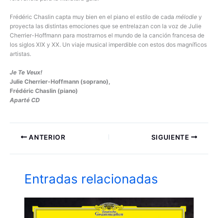
Frédéric Chaslin capta muy bien en el piano el estilo de cada
mélodie
y
proyecta las distintas emociones que se entrelazan con la voz de Julie
Cherrier-Hoffmann para mostrarnos el mundo de la canción francesa de
los siglos XIX y XX. Un viaje musical imperdible con estos dos magníficos
artistas.
Je Te Veux!
Julie Cherrier-Hoffmann (soprano),
Frédéric Chaslin (piano)
Aparté CD
ANTERIOR
SIGUIENTE
Entradas relacionadas