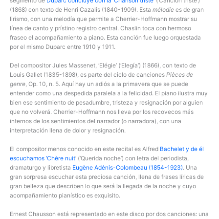
segmento de
Duparc concluye con la ‘Chanson triste
’ (‘Canción triste’)
(1868) con texto de Henri Cazalis (1840-1909). Esta
mélodie
es de gran
lirismo, con una melodía que permite a Cherrier-Hoffmann mostrar su
línea de canto y prístino registro central. Chaslin toca con hermoso
fraseo el acompañamiento a piano. Esta canción fue luego orquestada
por el mismo Duparc entre 1910 y 1911.
Del compositor Jules Massenet, ‘Elégie’ (‘Elegía’) (1866), con texto de
Louis Gallet (1835-1898), es parte del ciclo de canciones
Pièces de
genre
, Op. 10, n. 5. Aquí hay un adiós a la primavera que se puede
entender como una despedida paralela a la felicidad. El piano ilustra muy
bien ese sentimiento de pesadumbre, tristeza y resignación por alguien
que no volverá. Cherrier-Hoffmann nos lleva por los recovecos más
internos de los sentimientos del narrador (o narradora), con una
interpretación llena de dolor y resignación.
El compositor menos conocido en este recital es Alfred
Bachelet y de él
escuchamos ‘Chère nuit
’ (‘Querida noche’) con letra del periodista,
dramaturgo y libretista
Eugène Adénis-Colombeau (1854-1923)
. Una
gran sorpresa escuchar esta preciosa canción, llena de frases líricas de
gran belleza que describen lo que será la llegada de la noche y cuyo
acompañamiento pianístico es exquisito.
Ernest Chausson está representado en este disco por dos canciones: una