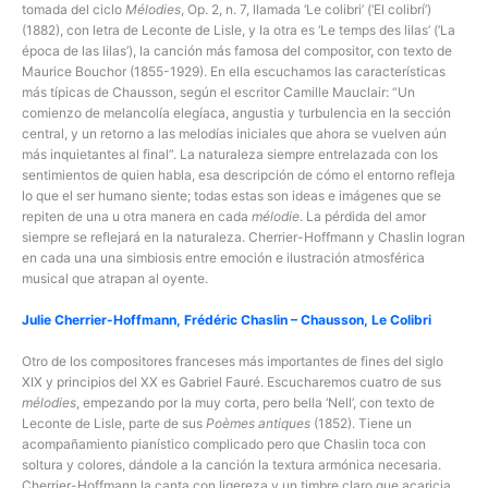
tomada del ciclo
Mélodies
, Op. 2, n. 7, llamada ‘Le colibri’ (‘El colibrí’)
(1882), con letra de Leconte de Lisle, y la otra es ‘Le temps des lilas’ (‘La
época de las lilas’), la canción más famosa del compositor, con texto de
Maurice Bouchor (1855-1929). En ella escuchamos las características
más típicas de Chausson, según el escritor Camille Mauclair: “Un
comienzo de melancolía elegíaca, angustia y turbulencia en la sección
central, y un retorno a las melodías iniciales que ahora se vuelven aún
más inquietantes al final”. La naturaleza siempre entrelazada con los
sentimientos de quien habla, esa descripción de cómo el entorno refleja
lo que el ser humano siente; todas estas son ideas e imágenes que se
repiten de una u otra manera en cada
mélodie
. La pérdida del amor
siempre se reflejará en la naturaleza. Cherrier-Hoffmann y Chaslin logran
en cada una una simbiosis entre emoción e ilustración atmosférica
musical que atrapan al oyente.
Julie Cherrier-Hoffmann, Frédéric Chaslin – Chausson, Le Colibri
Otro de los compositores franceses más importantes de fines del siglo
XIX y principios del XX es Gabriel Fauré. Escucharemos cuatro de sus
mélodies
, empezando por la muy corta, pero bella ‘Nell’, con texto de
Leconte de Lisle, parte de sus
Poèmes antiques
(1852). Tiene un
acompañamiento pianístico complicado pero que Chaslin toca con
soltura y colores, dándole a la canción la textura armónica necesaria.
Cherrier-Hoffmann la canta con ligereza y un timbre claro que acaricia