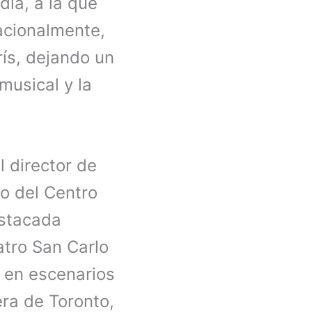
día, a la que
acionalmente,
rís, dejando un
musical y la
l director de
do del Centro
estacada
atro San Carlo
o en escenarios
ra de Toronto,