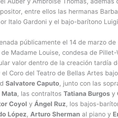
el Auber y Ambroise Thomas, además d
ositor, entre ellos las hermanas Barba
nor Italo Gardoni y el bajo-barítono Luig
renada públicamente el 14 de marzo de 
l de Madame Louise, condesa de Pillet-W
ular valor dentro de la creación tardía d
 el Coro del Teatro de Bellas Artes bajo
ed
Salvatore Caputo
, junto con las sop
 Mata
, las contraltos
Tatiana Burgos
y
or Coyol
y
Ángel Ruz
, los bajos-barít
do López
,
Arturo Sherman
al piano y
E