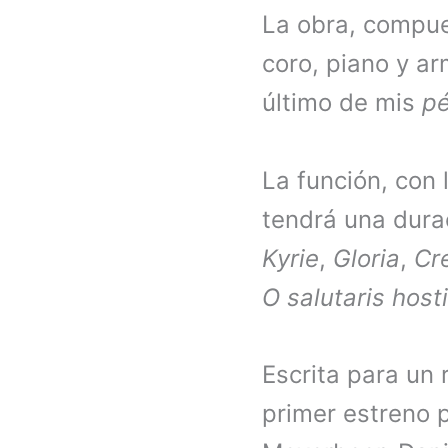
La obra, compues
coro, piano y ar
último de mis
pé
La función, con 
tendrá una dura
Kyrie
,
Gloria
,
Cr
O salutaris host
Escrita para un 
primer estreno 