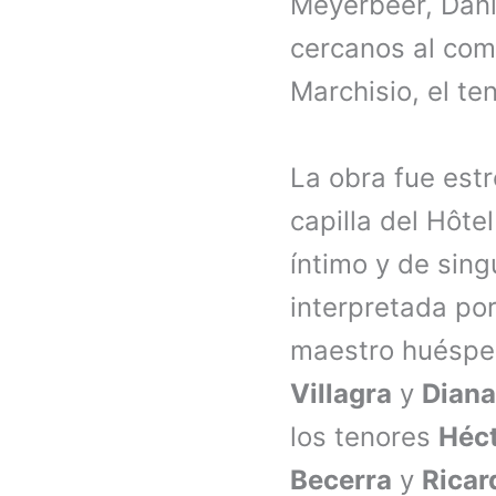
Meyerbeer, Dani
cercanos al comp
Marchisio, el te
La obra fue est
capilla del Hôte
íntimo y de sing
interpretada por
maestro huésp
Villagra
y
Diana
los tenores
Héct
Becerra
y
Ricar