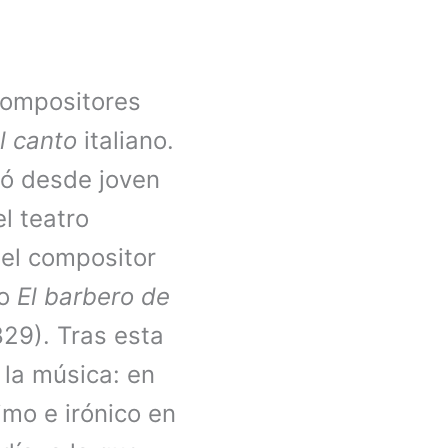
compositores
l canto
italiano.
có desde joven
l teatro
 el compositor
mo
El barbero de
29). Tras esta
 la música: en
timo e irónico en