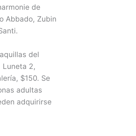
lharmonie de
io Abbado, Zubin
Santi.
aquillas del
; Luneta 2,
lería, $150. Se
onas adultas
den adquirirse