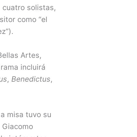
cuatro solistas,
sitor como “el
z”).
Bellas Artes,
rama incluirá
us
,
Benedictus
,
la misa tuvo su
mo Giacomo