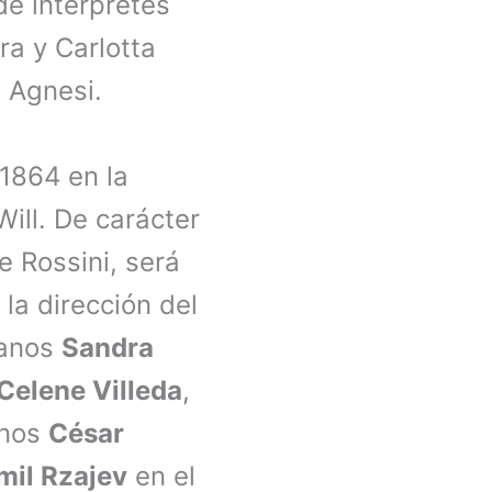
e intérpretes
ra y Carlotta
i Agnesi.
1864 en la
ill. De carácter
e Rossini, será
 la dirección del
ranos
Sandra
Celene Villeda
,
onos
César
mil Rzajev
en el