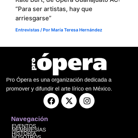
“Para ser artistas, hay que
arriesgarse”
Entrevistas
/ Por
María Teresa Hernández
Pro Ópera es una organización dedicada a
promover y difundir el arte lírico en México.
F
X
I
a
-
n
c
t
s
e
w
t
Navegación
b
i
a
EVENTOS
MEMBRESÍAS
o
t
g
HISTORIA
NOSOTROS