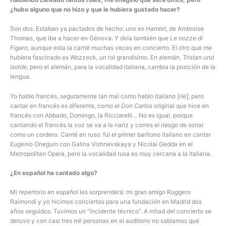
¿hubo alguno que no hizo y que le hubiera gustado hacer?
Son dos. Estaban ya pactados de hecho: uno es
Hamlet
, de Ambroise
Thomas, que iba a hacer en Génova. Y diría también que
Le
nozze di
Figaro
, aunque esta la canté muchas veces en concierto. El otro que me
hubiera fascinado es Wozzeck, un rol grandísimo. En alemán,
Tristan und
Isolde
, pero el alemán, para la vocalidad italiana, cambia la posición de la
lengua.
Yo hablo francés, seguramente tan mal como hablo italiano [ríe]; pero
cantar en francés es diferente, como el
Don Carlos
original que hice en
francés con Abbado, Domingo, la Ricciarelli… No es igual, porque
cantando el francés la voz se va a la nariz y corres el riesgo de sonar
como un cordero. Canté en ruso: fui el primer barítono italiano en cantar
Eugenio Oneguin
con Galina Vishnevskaya y Nicolai Gedda en el
Metropolitan Opera, pero la vocalidad rusa es muy cercana a la italiana.
¿En español ha cantado algo?
Mi repertorio en español les sorprenderá: mi gran amigo Ruggero
Raimondi y yo hicimos conciertos para una fundación en Madrid dos
años seguidos. Tuvimos un “incidente técnico”. A mitad del concierto se
detuvo y con casi tres mil personas en el auditorio no sabíamos qué