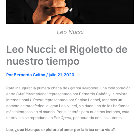
Leo Nucci
Leo Nucci: el Rigoletto de
nuestro tiempo
Por
Bernardo Gaitán
/
julio 21, 2020
Para inaugurar la primera charla de
I grandi dell’opera
, una colaboración
entre
BAM International
representado por Bernardo Gaitán y la revista
internacional
L’Opera
representado por Sabino Lenoci, tenemos un
nombre estratosférico: el gran Leo Nucci, sin duda uno de los barítonos
más talentosos en el mundo. Por su interés para nuestros lectores, esta
entrevista se reproduce en
Pro Ópera
, por acuerdo con los autores.
Leo, ¿qué hizo que explotara el amor por la lírica en tu vida?