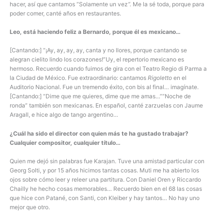
hacer, así que cantamos “Solamente un vez
”.
Me la sé toda, porque para
poder comer, canté años en restaurantes.
Leo, está haciendo feliz a Bernardo, porque él es mexicano…
[Cantando:] “¡Ay, ay, ay, ay, canta y no llores, porque cantando se
alegran cielito lindo los corazones!”Uy, el repertorio mexicano es
hermoso. Recuerdo cuando fuimos de gira con el Teatro Regio di Parma a
la Ciudad de México. Fue extraordinario: cantamos
Rigoletto
en el
Auditorio Nacional. Fue un tremendo éxito, con bis al final… imagínate.
[Cantando:] “Dime que me quieres, dime que me amas…”“Noche de
ronda” también son mexicanas. En español, canté zarzuelas con Jaume
Aragall, e hice algo de tango argentino…
¿Cuál ha sido el director con quien más te ha gustado trabajar?
Cualquier compositor, cualquier título…
Quien me dejó sin palabras fue Karajan. Tuve una amistad particular con
Georg Solti, y por 15 años hicimos tantas cosas. Muti me ha abierto los
ojos sobre cómo leer y releer una partitura. Con Daniel Oren y Riccardo
Chailly he hecho cosas memorables… Recuerdo bien en el 68 las cosas
que hice con Patané, con Santi, con Kleiber y hay tantos… No hay uno
mejor que otro.