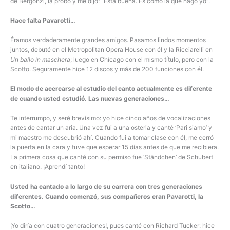
de Bergonzi, la probó y me dijo: “Esta buena. Es como la que hago yo”.
Hace falta Pavarotti…
Éramos verdaderamente grandes amigos. Pasamos lindos momentos
juntos, debuté en el Metropolitan Opera House con él y la Ricciarelli en
Un ballo in maschera
; luego en Chicago con el mismo título, pero con la
Scotto. Seguramente hice 12 discos y más de 200 funciones con él.
El modo de acercarse al estudio del canto actualmente es diferente
de cuando usted estudió. Las nuevas generaciones…
Te interrumpo, y seré brevísimo: yo hice cinco años de vocalizaciones
antes de cantar un aria. Una vez fui a una osteria y canté ‘Pari siamo’ y
mi maestro me descubrió ahí. Cuando fui a tomar clase con él, me cerró
la puerta en la cara y tuve que esperar 15 días antes de que me recibiera.
La primera cosa que canté con su permiso fue ‘Ständchen’ de Schubert
en italiano. ¡Aprendí tanto!
Usted ha cantado a lo largo de su carrera con tres generaciones
diferentes. Cuando comenzó, sus compañeros eran Pavarotti, la
Scotto…
¡Yo diría con cuatro generaciones!, pues canté con Richard Tucker: hice