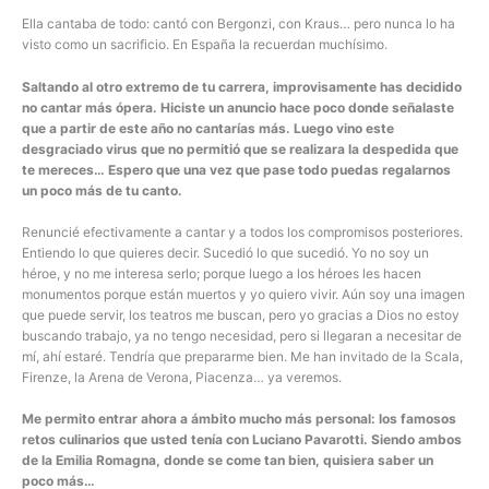
Ella cantaba de todo: cantó con Bergonzi, con Kraus… pero nunca lo ha
visto como un sacrificio. En España la recuerdan muchísimo.
Saltando al otro extremo de tu carrera, improvisamente has decidido
no cantar más ópera. Hiciste un anuncio hace poco donde señalaste
que a partir de este año no cantarías más. Luego vino este
desgraciado virus que no permitió que se realizara la despedida que
te mereces… Espero que una vez que pase todo puedas regalarnos
un poco más de tu canto.
Renuncié efectivamente a cantar y a todos los compromisos posteriores.
Entiendo lo que quieres decir. Sucedió lo que sucedió. Yo no soy un
héroe, y no me interesa serlo; porque luego a los héroes les hacen
monumentos porque están muertos y yo quiero vivir. Aún soy una imagen
que puede servir, los teatros me buscan, pero yo gracias a Dios no estoy
buscando trabajo, ya no tengo necesidad, pero si llegaran a necesitar de
mí, ahí estaré. Tendría que prepararme bien. Me han invitado de la Scala,
Firenze, la Arena de Verona, Piacenza… ya veremos.
Me permito entrar ahora a ámbito mucho más personal: los famosos
retos culinarios que usted tenía con Luciano Pavarotti. Siendo ambos
de la Emilia Romagna, donde se come tan bien, quisiera saber un
poco más…