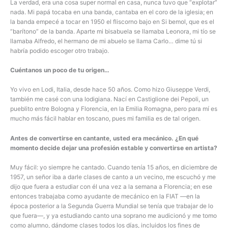
La verdad, era una cosa super normal en casa, nunca tuvo que “explotar”
nada. Mi papá tocaba en una banda, cantaba en el coro de la iglesia; en
la banda empecé a tocar en 1950 el fliscorno bajo en Si bemol, que es el
“barítono” de la banda. Aparte mi bisabuela se llamaba Leonora, mi tío se
llamaba Alfredo, el hermano de mi abuelo se llama Carlo… dime tú si
habría podido escoger otro trabajo.
Cuéntanos un poco de tu origen…
Yo vivo en Lodi, Italia, desde hace 50 años. Como hizo Giuseppe Verdi,
también me casé con una lodigiana. Nací en Castiglione dei Pepoli, un
pueblito entre Bologna y Florencia, en la Emilia Romagna, pero para mí es
mucho más fácil hablar en toscano, pues mi familia es de tal origen.
Antes de convertirse en cantante, usted era mecánico. ¿En qué
momento decide dejar una profesión estable y convertirse en artista?
Muy fácil: yo siempre he cantado. Cuando tenía 15 años, en diciembre de
1957, un señor iba a darle clases de canto a un vecino, me escuchó y me
dijo que fuera a estudiar con él una vez a la semana a Florencia; en ese
entonces trabajaba como ayudante de mecánico en la FIAT —en la
época posterior a la Segunda Guerra Mundial se tenía que trabajar de lo
que fuera—, y ya estudiando canto una soprano me audicionó y me tomo
como alumno, dándome clases todos los días, incluidos los fines de