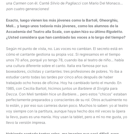
una
Carmen
con él. Canté
Silvio
de
Pagliacci
con Mario Del Monaco…
¡son cuatro generaciones!
Exacto, luego vienen los más jóvenes como la Bartoli, Gheorghiu,
Meli… y luego unos todavía más jóvenes, como los alumnos de la
Accademia del Teatro alla Scala, con quien hizo su último
Rigoletto
.
¿Usted considera que han cambiado las voces a lo largo del tiempo?
Según mi punto de vista, no. Las voces no cambian. El secreto está en
cómo el cantante gestiona su propia voz. Si regresamos en el tiempo
unos 70 años, porqué yo tengo 78, cuando iba al teatro de niño… había
una cultura diferente sobre el canto. Italia era famosa por sus
boxeadores, ciclistas y cantantes: tres profesiones de pobres. Yo iba a
estudiar canto todas las tardes por cinco años después de haber
trabajado ocho horas de oficina. Hoy ha cambiado tanto el mundo. En
1985, con Cecilia Bartoli, hicimos juntos un
Barbiere di Siviglia
para
Decca
. Con Meli también hice un
Barbiere
… pero estos “chicos” estaban
perfectamente preparados y conscientes de su rol. Otros actualmente no
lo están, y por eso sus carreras duran poco. Muchos lo saben: yo al teatro
voy siempre con la partitura, aunque haya hecho dos mil veces la ópera
la llevo, pues es una manía. Hoy usan la tablet, pero a mí no me gusta, yo
llevo la versión impresa.
Habiendo cantado tantos roles, me imagino que será difícil, pero