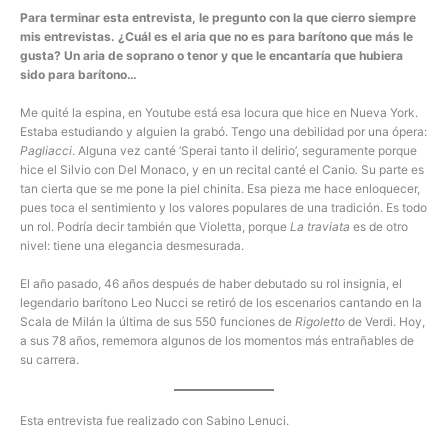
Para terminar esta entrevista, le pregunto con la que cierro siempre
mis entrevistas. ¿Cuál es el aria que no es para barítono que más le
gusta? Un aria de soprano o tenor y que le encantaría que hubiera
sido para barítono…
Me quité la espina, en Youtube está esa locura que hice en Nueva York.
Estaba estudiando y alguien la grabó. Tengo una debilidad por una ópera:
Pagliacci
. Alguna vez canté ‘Sperai tanto il delirio’, seguramente porque
hice el Silvio con Del Monaco, y en un recital canté el Canio
.
Su parte es
tan cierta que se me pone la piel chinita. Esa pieza me hace enloquecer,
pues toca el sentimiento y los valores populares de una tradición. Es todo
un rol. Podría decir también que Violetta, porque
La traviata
es de otro
nivel: tiene una elegancia desmesurada.
El año pasado, 46 años después de haber debutado su rol insignia, el
legendario barítono Leo Nucci se retiró de los escenarios cantando en la
Scala de Milán la última de sus 550 funciones de
Rigoletto
de Verdi. Hoy,
a sus 78 años, rememora algunos de los momentos más entrañables de
su carrera.
Esta entrevista fue realizado con Sabino Lenuci.