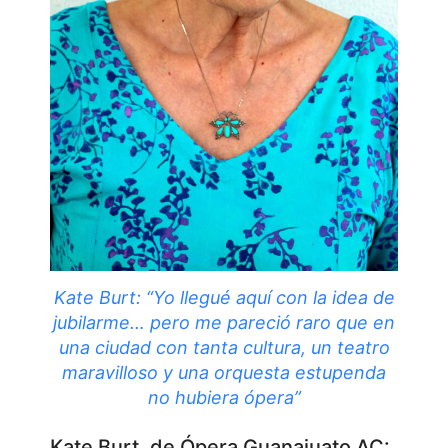
Kate Burt: “Yo llegué aquí con la idea de
jubilarme… pero me pareció raro que en
una ciudad con tanta cultura, un teatro
maravilloso y una orquesta estupenda
no hubiera ópera”
Kate Burt, de Ópera Guanajuato AC: