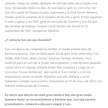
semana. Todas las tardes, después de salir del taller, iba a clases una
hora. Vocalizaba todos los días. En esa época salió un concurso, me
inscribí y pasé las finales locales, regionales y la final fue en Venecia,
donde canté la cavatina de
El barbero de Sevilla
y gané. El año siguiente
lo volví a ganar y en 1967 gané el concurso de Spoletto y fue ahí que
decidí dejar de trabajar. Debuté con
El barbero de Sevilla
el 10
septiembre de 1967, siempre en Spoletto.
¿Y cómo le fue con esa decisión?
Fue una época de competencia terrible. El medio estaba lleno de
barítonos buenos. Solo en Italia había 20 de gran nivel, entre ellos Tito
Gobbi, Aldo Protti, Mario Zanasi, Rolando Panerai, etcétera. Hice
audición para el coro de la Scala, me aceptaron, y una semana después
conocí ahí a mi esposa, Adriana Anelli. Nos casamos y luego, en el
concurso “Voces Verdianas”, ella cantó el ‘Caro nome’, y a mí me
propusieron cantar mi primer
Rigoletto
con ella. Adriana y yo no
habíamos cantado nunca juntos. Debutamos el 10 de mayo de 1973, con
Adriana embarazada de 6 meses.
Es cierto que detrás de cada gran hombre hay una gran mujer.
Quisiera hacer un reconocimiento a Adriana que, con una carrera
prometedora, renunció a ella para seguir a Leo…