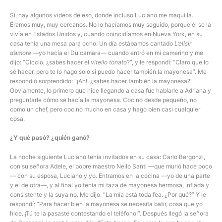
Sí, hay algunos videos de eso, donde incluso Luciano me maquilla.
Éramos muy, muy cercanos. No lo hacíamos muy seguido, porque él se la
vivía en Estados Unidos y, cuando coincidíamos en Nueva York, en su
casa tenía una mesa para ocho. Un día estábamos cantado
L’elisir
d’amore —
yo hacía el Dulcamara— cuando entró en mi camerino y me
dijo: “Ciccio, ¿sabes hacer el
vitello tonato
?”, y le respondí: “Claro que lo
sé hacer, pero te lo hago solo si puedo hacer también la mayonesa”. Me
respondió sorprendido: “¡Ah!, ¿sabes hacer también la mayonesa?”.
Obviamente, lo primero que hice llegando a casa fue hablarle a Adriana y
preguntarle cómo se hacía la mayonesa. Cocino desde pequeño, no
como un chef, pero cocino mucho en casa y hago bien casi cualquier
cosa.
¿Y qué pasó? ¿quién ganó?
La noche siguiente Luciano tenía invitados en su casa: Carlo Bergonzi,
con su señora Adele, el pobre maestro Nello Santi —que murió hace poco
— con su esposa, Luciano y yo. Entramos en la cocina —yo de una parte
y el de otra—, y al final yo tenía mi taza de mayonesa hermosa, inflada y
consistente y la suya no. Me dijo: “La mía está toda fea. ¿Por qué?” Y le
respondí: “Para hacer bien la mayonesa se necesita batir, cosa que yo
hice. ¡Tú te la pasaste contestando el teléfono!”. Después llegó la señora