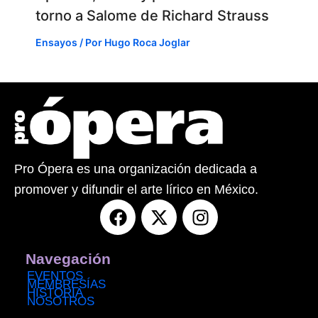
torno a Salome de Richard Strauss
Ensayos
/ Por
Hugo Roca Joglar
Pro Ópera es una organización dedicada a
promover y difundir el arte lírico en México.
F
X
I
a
-
n
c
t
s
e
w
t
Navegación
b
i
a
EVENTOS
MEMBRESÍAS
o
t
g
HISTORIA
NOSOTROS
o
t
r