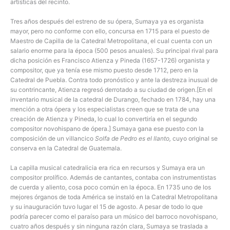
artísticas del recinto.
Tres años después del estreno de su ópera, Sumaya ya es organista
mayor, pero no conforme con ello, concursa en 1715 para el puesto de
Maestro de Capilla de la Catedral Metropolitana, el cual cuenta con un
salario enorme para la época (500 pesos anuales). Su principal rival para
dicha posición es Francisco Atienza y Pineda (1657-1726) organista y
compositor, que ya tenía ese mismo puesto desde 1712, pero en la
Catedral de Puebla. Contra todo pronóstico y ante la destreza inusual de
su contrincante, Atienza regresó derrotado a su ciudad de origen.[En el
inventario musical de la catedral de Durango, fechado en 1784, hay una
mención a otra ópera y los especialistas creen que se trata de una
creación de Atienza y Pineda, lo cual lo convertiría en el segundo
compositor novohispano de ópera.] Sumaya gana ese puesto con la
composición de un villancico
Solfa de Pedro es el llanto,
cuyo original se
conserva en la Catedral de Guatemala.
La capilla musical catedralicia era rica en recursos y Sumaya era un
compositor prolífico. Además de cantantes, contaba con instrumentistas
de cuerda y aliento, cosa poco común en la época. En 1735 uno de los
mejores órganos de toda América se instaló en la Catedral Metropolitana
y su inauguración tuvo lugar el 15 de agosto. A pesar de todo lo que
podría parecer como el paraíso para un músico del barroco novohispano,
cuatro años después y sin ninguna razón clara, Sumaya se traslada a