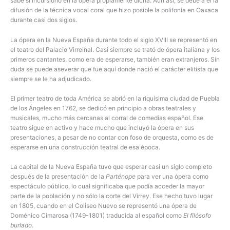
sabe si incursionó en la ópera propiamente dicha. Aún así, se debe a él la
difusión de la técnica vocal coral que hizo posible la polifonía en Oaxaca
durante casi dos siglos.
La ópera en la Nueva España durante todo el siglo XVIII se representó en
el teatro del Palacio Virreinal. Casi siempre se trató de ópera italiana y los
primeros cantantes, como era de esperarse, también eran extranjeros. Sin
duda se puede aseverar que fue aquí donde nació el carácter elitista que
siempre se le ha adjudicado.
El primer teatro de toda América se abrió en la riquísima ciudad de Puebla
de los Ángeles en 1762, se dedicó en principio a obras teatrales y
musicales, mucho más cercanas al corral de comedias español. Ese
teatro sigue en activo y hace mucho que incluyó la ópera en sus
presentaciones, a pesar de no contar con foso de orquesta, como es de
esperarse en una construcción teatral de esa época.
La capital de la Nueva España tuvo que esperar casi un siglo completo
después de la presentación de la
Parténope
para ver una ópera como
espectáculo público, lo cual significaba que podía acceder la mayor
parte de la población y no sólo la corte del Virrey. Ese hecho tuvo lugar
en 1805, cuando en el Coliseo Nuevo se representó una ópera de
Doménico Cimarosa (1749-1801) traducida al español como
El filósofo
burlado
.