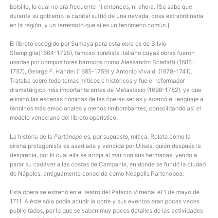
bolsillo, lo cual no era frecuente ni entonces, ni ahora. [Se sabe que
durante su gobierno la capital sufrió de una nevada, cosa extraordinaria
en la región, y un terremoto que sí es un fenómeno común.]
El libreto escogido por Sumaya para esta obra es de Silvio
Stampiglia(1664-1725), famoso libretista italiano cuyas obras fueron
usadas por compositores barrocos como Alessandro Scarlatti (1685-
1757), George F. Händel (1685-1759) y Antonio Vivaldi (1678-1741).
Trataba sobre todo temas míticos e históricos y fue el reformador
dramatúrgico más importante antes de Metastasio (1698-1782), ya que
eliminó las escenas cómicas de las óperas serias y acercó el lenguaje a
términos más emocionales y menos rimbombantes, consolidando así el
modelo veneciano del libreto operístico.
La historia de la
Parténope
es, por supuesto, mítica. Relata cómo la
sirena protagonista es asediada y vencida por Ulises, quién después la
desprecia, por lo cual ella se arroja al mar con sus hermanas, yendo a
parar su cadáver a las costas de Campania, en donde se fundó la ciudad
de Nápoles, antiguamente conocida como Neapolis Partenopea.
Esta ópera se estrenó en el teatro del Palacio Virreinal el 1 de mayo de
1711. A éste sólo podía acudir la corte y sus eventos eran pocas veces
publicitados, por lo que se saben muy pocos detalles de las actividades