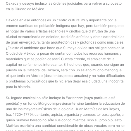
Oaxaca y desoye incluso las órdenes judiciales para volver a su puesto
en la Ciudad de México.
Oaxaca en ese entonces es un centro cultural muy importante por la
enorme cantidad de población indígena que hay, pero también porque es
el hogar de varios artistas españoles y criollos que disfrutan de una
ciudad extraordinaria en colorido, tradición artística y obras catedralicias
de gran envergadura, tanto arquitectónicas y pictóricas como musicales.
¿Es este el ambiente que hace que Sumaya olvide sus obligaciones en la
Ciudad de México, a pesar de contar con todos los recursos humanos y
materiales que se podían desear? Cuesta creerlo, el ambiente de la
capital no sería menos interesante. El hecho es que, cuando consigue un
puesto en la Catedral de Oaxaca, será con un salario mucho menor que
el que tenía en México (doscientos pesos anuales) y no hubo dificultades
o problemas burocráticos que lo hicieran dejar esa ciudad, una incógnita
para la historia.
Su legado musical no sólo incluye la
Parténope
(cuya partitura está
perdida) y un fondo litúrgico impresionante, sino también la educación de
uno de los mayores músicos de la colonia: Juan Mathías de los Reyes,
(ca. 1720- 1779), cantante, arpista, organista y compositor oaxaqueño, a
quién Sumaya heredó no sólo sus conocimientos, sino su propio puesto.
Mathias escribirá una cantidad considerable de obras vocales pero no se