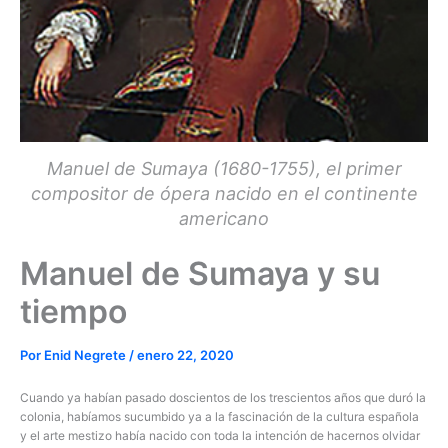
Manuel de Sumaya (1680-1755), el primer
compositor de ópera nacido en el continente
americano
Manuel de Sumaya y su
tiempo
Por
Enid Negrete
/
enero 22, 2020
Cuando ya habían pasado doscientos de los trescientos años que duró la
colonia, habíamos sucumbido ya a la fascinación de la cultura española
y el arte mestizo había nacido con toda la intención de hacernos olvidar