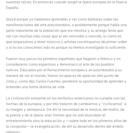
nuestras raíces. Es entonces cuando surgió la ópera europea en la Nueva
España.
Quizá porque ya habíamos aprendido a ver como bárbaras todas las
manifestaciones del arte precolombino, o posiblemente porque había una
parte importante de la población que era mestiza y su arraigo tenía que
ver con muchas más cosas que el ser vencedor o vencido, lo cierto es
que empezamos a tener músicos y artistas novohispanos de primer orden
y si no los conocemos más es porque no hemos investigado lo suficiente.
Fueron muy pocos los primeros españoles que llegaron a México y no
consideraron como espantoso y demoniaco el arte de los pueblos
nativos. Educados por el Renacimiento europeo y acostumbrados a su
manera de ver el mundo, fueron incapaces de apreciar otro punto de
vista y, como dijo Carlos Fuentes, perdieron la oportunidad de aprender y
entender una forma distinta de vida.
La civilización existente en los territorios americanos no cumplía con las
normas de la europea, y por ello trataron de cambiarnos y “civilizarnos” a
su imagen y semejanza. De ahí la necesidad de la música, del teatro, de
la poesía y de la ópera: eran formas que no solo buscaban el
entretenimiento sino la educación y —sobre todo en los primeros años de
la conquista— la evangelización, de ahí su desarrollo dentro del ámbito
religioso.