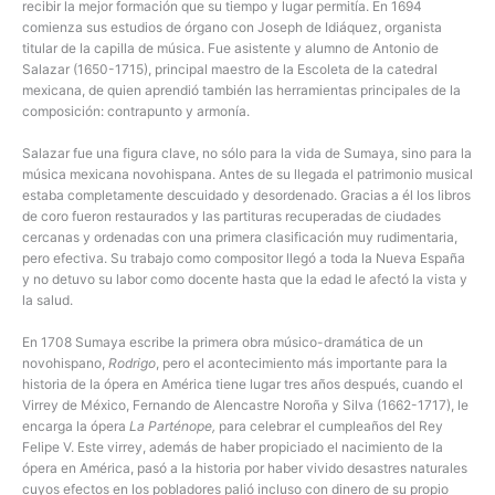
recibir la mejor formación que su tiempo y lugar permitía. En 1694
comienza sus estudios de órgano con Joseph de Idiáquez, organista
titular de la capilla de música. Fue asistente y alumno de Antonio de
Salazar (1650-1715), principal maestro de la Escoleta de la catedral
mexicana, de quien aprendió también las herramientas principales de la
composición: contrapunto y armonía.
Salazar fue una figura clave, no sólo para la vida de Sumaya, sino para la
música mexicana novohispana. Antes de su llegada el patrimonio musical
estaba completamente descuidado y desordenado. Gracias a él los libros
de coro fueron restaurados y las partituras recuperadas de ciudades
cercanas y ordenadas con una primera clasificación muy rudimentaria,
pero efectiva. Su trabajo como compositor llegó a toda la Nueva España
y no detuvo su labor como docente hasta que la edad le afectó la vista y
la salud.
En 1708 Sumaya escribe la primera obra músico-dramática de un
novohispano,
Rodrigo
, pero el acontecimiento más importante para la
historia de la ópera en América tiene lugar tres años después, cuando el
Virrey de México, Fernando de Alencastre Noroña y Silva (1662-1717), le
encarga la ópera
La Parténope,
para celebrar el cumpleaños del Rey
Felipe V. Este virrey, además de haber propiciado el nacimiento de la
ópera en América, pasó a la historia por haber vivido desastres naturales
cuyos efectos en los pobladores palió incluso con dinero de su propio