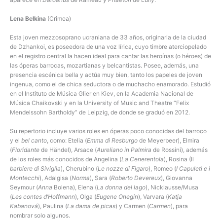
Lena Belkina
(Crimea)
Esta joven mezzosoprano ucraniana de 33 años, originaria de la ciudad
de Dzhankoi, es poseedora de una voz lírica, cuyo timbre aterciopelado
en el registro central la hacen ideal para cantar las heroínas (o héroes) de
las óperas barrocas, mozartianas y belcantistas. Posee, además, una
presencia escénica bella y actúa muy bien, tanto los papeles de joven
ingenua, como el de chica seductora o de muchacho enamorado. Estudió
en el Instituto de Música Glier en Kiev, en la Academia Nacional de
Música Chaikovski y en la University of Music and Theatre “Felix
Mendelssohn Bartholdy” de Leipzig, de donde se graduó en 2012.
Su repertorio incluye varios roles en óperas poco conocidas del barroco
y el
bel canto
, como: Etelia (
Emma di Resburgo
de Meyerbeer), Elmira
(
Floridante
de Händel), Arsace (
Aureliano in Palmira
de Rossini), además
de los roles más conocidos de Angelina (
La Cenerentola
), Rosina (Il
barbiere di Siviglia
), Cherubino (
Le nozze di Figaro
), Romeo (
I Capuleti e i
Montecchi
), Adalgisa (
Norma
), Sara (
Roberto Devereux
), Giovanna
Seymour (
Anna
Bolena), Elena (
La donna del lago
), Nicklausse/Musa
(
Les contes d’Hoffmann
), Olga (
Eugene Onegin
), Varvara (
Katja
Kabanová
), Paulina (
La dama de picas
) y Carmen (
Carmen
), para
nombrar solo algunos.