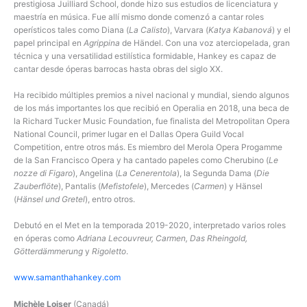
prestigiosa Juilliard School, donde hizo sus estudios de licenciatura y
maestría en música. Fue allí mismo donde comenzó a cantar roles
operísticos tales como Diana (
La Calisto
), Varvara (
Katya Kabanová
) y el
papel principal en
Agrippina
de Händel. Con una voz aterciopelada, gran
técnica y una versatilidad estilística formidable, Hankey es capaz de
cantar desde óperas barrocas hasta obras del siglo XX.
Ha recibido múltiples premios a nivel nacional y mundial, siendo algunos
de los más importantes los que recibió en Operalia en 2018, una beca de
la Richard Tucker Music Foundation, fue finalista del Metropolitan Opera
National Council, primer lugar en el Dallas Opera Guild Vocal
Competition, entre otros más. Es miembro del Merola Opera Progamme
de la San Francisco Opera y ha cantado papeles como Cherubino (
Le
nozze di Figaro
), Angelina (
La Cenerentola
), la Segunda Dama (
Die
Zauberflöte
), Pantalis (
Mefistofele
), Mercedes (
Carmen
) y Hänsel
(
Hänsel und Gretel
), entro otros.
Debutó en el Met en la temporada 2019-2020, interpretado varios roles
en óperas como
Adriana Lecouvreur, Carmen, Das Rheingold,
Götterdämmerung
y
Rigoletto
.
www.samanthahankey.com
Michèle Loiser
(Canadá)