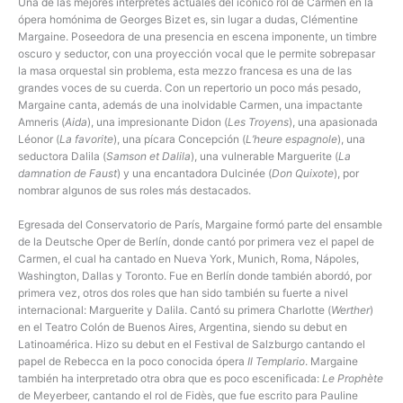
Una de las mejores intérpretes actuales del icónico rol de Carmen en la
ópera homónima de Georges Bizet es, sin lugar a dudas, Clémentine
Margaine. Poseedora de una presencia en escena imponente, un timbre
oscuro y seductor, con una proyección vocal que le permite sobrepasar
la masa orquestal sin problema, esta mezzo francesa es una de las
grandes voces de su cuerda. Con un repertorio un poco más pesado,
Margaine canta, además de una inolvidable Carmen, una impactante
Amneris (
Aida
), una impresionante Didon (
Les Troyens
), una apasionada
Léonor (
La favorite
), una pícara Concepción (
L’heure espagnole
), una
seductora Dalila (
Samson et Dalila
), una vulnerable Marguerite (
La
damnation de Faust
) y una encantadora Dulcinée (
Don Quixote
), por
nombrar algunos de sus roles más destacados.
Egresada del Conservatorio de París, Margaine formó parte del ensamble
de la Deutsche Oper de Berlín, donde cantó por primera vez el papel de
Carmen, el cual ha cantado en Nueva York, Munich, Roma, Nápoles,
Washington, Dallas y Toronto. Fue en Berlín donde también abordó, por
primera vez, otros dos roles que han sido también su fuerte a nivel
internacional: Marguerite y Dalila. Cantó su primera Charlotte (
Werther
)
en el Teatro Colón de Buenos Aires, Argentina, siendo su debut en
Latinoamérica. Hizo su debut en el Festival de Salzburgo cantando el
papel de Rebecca en la poco conocida ópera
Il Templario
. Margaine
también ha interpretado otra obra que es poco escenificada:
Le Prophète
de Meyerbeer, cantando el rol de Fidès, que fue escrito para Pauline