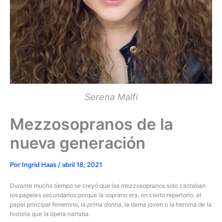
Serena Malfi
Mezzosopranos de la
nueva generación
Por
Ingrid Haas
/
abril 18, 2021
Durante mucho tiempo se creyó que las mezzosopranos solo cantaban
los papeles secundarios porque la soprano era, en cierto repertorio, el
papel principal femenino, la
prima donna
, la dama joven o la heroína de la
historia que la ópera narraba.