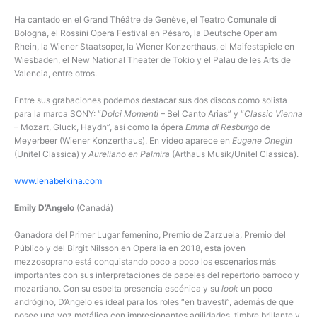
Ha cantado en el Grand Théâtre de Genève, el Teatro Comunale di
Bologna, el Rossini Opera Festival en Pésaro, la Deutsche Oper am
Rhein, la Wiener Staatsoper, la Wiener Konzerthaus, el Maifestspiele en
Wiesbaden, el New National Theater de Tokio y el Palau de les Arts de
Valencia, entre otros.
Entre sus grabaciones podemos destacar sus dos discos como solista
para la marca SONY: “
Dolci Momenti
– Bel Canto Arias” y “
Classic Vienna
– Mozart, Gluck, Haydn”, así como la ópera
Emma di Resburgo
de
Meyerbeer (Wiener Konzerthaus). En video aparece en
Eugene Onegin
(Unitel Classica) y
Aureliano en Palmira
(Arthaus Musik/Unitel Classica).
www.lenabelkina.com
Emily D’Angelo
(Canadá)
Ganadora del Primer Lugar femenino, Premio de Zarzuela, Premio del
Público y del Birgit Nilsson en Operalia en 2018, esta joven
mezzosoprano está conquistando poco a poco los escenarios más
importantes con sus interpretaciones de papeles del repertorio barroco y
mozartiano. Con su esbelta presencia escénica y su
look
un poco
andrógino, D’Angelo es ideal para los roles “en travesti”, además de que
posee una voz metálica con impresionantes agilidades, timbre brillante y