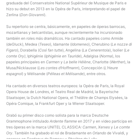
graduada del Conservatoire National Supérieur de Musique de Paris e
hizo su debut en 2013 en la Opéra de Paris, interpretando el papel de
Zerlina (
Don Giovanni
).
Su repertorio se centra, básicamente, en papeles de óperas barrocas,
mozartianas y belcantistas, aunque recientemente ha incursionado
también en roles más dramáticos. Ha cantado papeles como Armide
(deGluck), Medea (
Teseo
), Idamante (
Idomeneo
), Cherubino (
Le nozze di
Figaro
), Dorabella (
Così fan tutte
), Angelina (
La Cenerentola
), Isolier (
Le
comte Ory)
, Iphigénie (
Iphigénie en Tauride
), Adalgisa (
Norma
), los
papeles principales en
Carmen
y
La belle Hélène
, Charlotte (
Werther
), la
Musa/Nicklausse (
Les contes d’Hoffmann
), Concepción (
L’Heure
espagnol
) y Mélisande (
Pélleas et Mélisande
), entre otros.
Ha cantado en diversos teatros europeos: la Opéra de Paris, la Royal
Opera House de Londres, el Teatro Real de Madrid, la Bayerische
Staatsoper, la Dutch National Opera, el Théâtre de Champs Elysées, la
Opéra Comique, la Frankfurt Oper y la Wiener Staatsoper.
Grabó su primer disco como solista para la marca Deutsche
Grammophone intitulado
Ardente flamme
en 2017 y en video participa en
tres óperas en la marca UNITEL CLASSICA:
Carmen
,
Xerxes
y
Le comte
Ory
. También ha grabado el rol de Bradamante en
Orlando
de Vivaldi, y
aparece en
Dardanus
de Rameau y
Phaéton
de Lully.