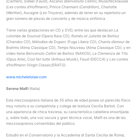
(
Carmen
), Siébel (
Faust
), Ascanio (
Benvenuto Cellini
), Muse/Nicklausse
(
Les contes d’Hoffmann
), Prince Charmant (
Cendrillon
), Charlotte
(
Werther
), Ascagne (
Les Troyens
), además de tener en su repertorio un
gran número de piezas de concierto y de música sinfónica.
Tiene varias grabaciones en CD y DVD, entre las que destacan
La
colombe
de Gounod (Opera Rara CD),
Roméo et Juliette
de Berlioz
(Chandos CD),
Mélodies
de Duparc (Fuga Libera CD),
Chants d’amour
de
Brahms (Atma Classique CD),
Temps Nouveau
(Atma Classique CD), y en
video tiene
Benvenuto Cellini
de Berlioz (NAXOS),
La Clemenza de Tito
(Opus Arte),
Così fan tutte
(Arthaus Musik),
Faust
(DECCA) y
Les contes
d’Hoffmann
(Virgin Classic/ERATO).
www.micheleloiser.com
Serena Malfi
(Italia)
Esta mezzosoprano italiana de 35 años de edad posee un parecido físico
muy notorio a su compatriota y colega de tesitura Cecilia Bartoli. Con
una apariencia de chica traviesa, su característica cabellera ensortijada
y, sobre todo, una voz oscura y gran técnica vocal, Malfi es una de las
mezzosopranos consentidas del público.
Estudió en el Conservatorio y la Accademia di Santa Cecilia de Roma,