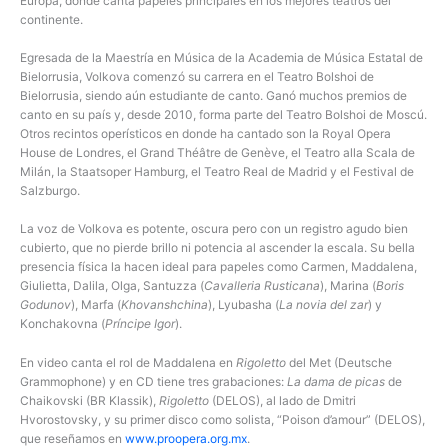
Europa, donde canta papeles principales en los mejores teatros del
continente.
Egresada de la Maestría en Música de la Academia de Música Estatal de
Bielorrusia, Volkova comenzó su carrera en el Teatro Bolshoi de
Bielorrusia, siendo aún estudiante de canto. Ganó muchos premios de
canto en su país y, desde 2010, forma parte del Teatro Bolshoi de Moscú.
Otros recintos operísticos en donde ha cantado son la Royal Opera
House de Londres, el Grand Théâtre de Genève, el Teatro alla Scala de
Milán, la Staatsoper Hamburg, el Teatro Real de Madrid y el Festival de
Salzburgo.
La voz de Volkova es potente, oscura pero con un registro agudo bien
cubierto, que no pierde brillo ni potencia al ascender la escala. Su bella
presencia física la hacen ideal para papeles como Carmen, Maddalena,
Giulietta, Dalila, Olga, Santuzza (
Cavalleria Rusticana
), Marina (
Boris
Godunov
), Marfa (
Khovanshchina
), Lyubasha (
La novia del zar
) y
Konchakovna (
Príncipe Igor
).
En video canta el rol de Maddalena en
Rigoletto
del Met (Deutsche
Grammophone) y en CD tiene tres grabaciones:
La dama de picas
de
Chaikovski (BR Klassik),
Rigoletto
(DELOS), al lado de Dmitri
Hvorostovsky, y su primer disco como solista, “Poison d’amour” (DELOS),
que reseñamos en
www.proopera.org.mx
.