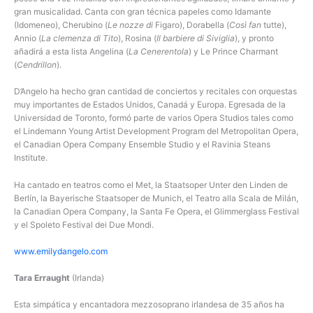
gran musicalidad. Canta con gran técnica papeles como Idamante
(Idomeneo), Cherubino (
Le nozze di
Figaro), Dorabella (
Così fan
tutte),
Annio (
La clemenza di Tito
), Rosina (
Il barbiere di Siviglia
), y pronto
añadirá a esta lista Angelina (
La Cenerentola
) y Le Prince Charmant
(
Cendrillon
).
D’Angelo ha hecho gran cantidad de conciertos y recitales con orquestas
muy importantes de Estados Unidos, Canadá y Europa. Egresada de la
Universidad de Toronto, formó parte de varios Opera Studios tales como
el Lindemann Young Artist Development Program del Metropolitan Opera,
el Canadian Opera Company Ensemble Studio y el Ravinia Steans
Institute.
Ha cantado en teatros como el Met, la Staatsoper Unter den Linden de
Berlín, la Bayerische Staatsoper de Munich, el Teatro alla Scala de Milán,
la Canadian Opera Company, la Santa Fe Opera, el Glimmerglass Festival
y el Spoleto Festival dei Due Mondi.
www.emilydangelo.com
Tara Erraught
(Irlanda)
Esta simpática y encantadora mezzosoprano irlandesa de 35 años ha