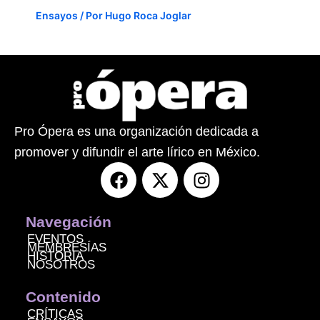
Ensayos
/ Por
Hugo Roca Joglar
Pro Ópera es una organización dedicada a
promover y difundir el arte lírico en México.
F
X
I
a
-
n
c
t
s
e
w
t
Navegación
b
i
a
EVENTOS
MEMBRESÍAS
o
t
g
HISTORIA
NOSOTROS
o
t
r
k
e
a
Contenido
r
m
CRÍTICAS