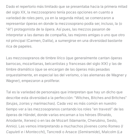
Dado el repertorio más limitado que se presentaba hacia la primera mitad
del siglo XX, la mezzosoprano tenía pocas opciones en cuanto a
variedad de roles pero, ya en la segunda mitad, se comenzaron a
representar óperas en donde la mezzosoprano podía ser, incluso, la (o
“él”) protagonista de la ópera. Así pues, las mezzos pasaron de
interpretar a las damas de compañía, las mejores amigas o uno que otro
rol principal (Carmen, Dalila), a sumergirse en una diversidad bastante
rica de papeles.
Las mezzosopranos de timbre lírico (que generalmente cantan óperas
barrocas, mozartianas, belcantistas y francesas del siglo XIX) y las de
timbre dramático (que se encargan de las óperas más pesadas
orquestalmente, en especial las del verismo, o las alemanas de Wagner y
Wagner), empezaron a proliferar.
Tal es la variedad de personajes que interpretan que hay un dicho que
describe esta diversidad a la perfección: “Witches, Bitches and Britches”
(brujas, zorras y marimachas). Cada vez es más común en nuestro
tiempo ver a las mezzosopranos cantando los roles “en travesti” de las
óperas de Händel, donde varias encarnan a los héroes (Rinaldo,
Ariodante, Xerxes) o en las de Mozart (Idamante, Cherubino, Sesto,
Annio). Las vemos interpretando a muchachos jóvenes como Romeo (
I
Capuleti e i Montecchi
), Tancredi o Arsace (
Semiramide
), Malcolm (
La