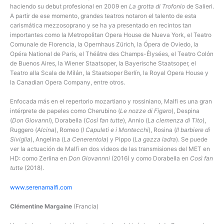
haciendo su debut profesional en 2009 en
La grotta di Trofonio
de Salieri.
A partir de ese momento, grandes teatros notaron el talento de esta
carismática mezzosoprano y se ha ya presentado en recintos tan
importantes como la Metropolitan Opera House de Nueva York, el Teatro
Comunale de Florencia, la Opernhaus Zürich, la Ópera de Oviedo, la
Opéra National de Paris, el Théâtre des Champs-Élysées, el Teatro Colón
de Buenos Aires, la Wiener Staatsoper, la Bayerische Staatsoper, el
Teatro alla Scala de Milán, la Staatsoper Berlín, la Royal Opera House y
la Canadian Opera Company, entre otros.
Enfocada más en el repertorio mozartiano y rossiniano, Malfi es una gran
intérprete de papeles como Cherubino (
Le nozze di Figaro
), Despina
(
Don Giovanni
), Dorabella (
Così fan tutte
), Annio (
La clemenza di Tito
),
Ruggero (
Alcina
), Romeo (
I Capuleti e i Montecchi
), Rosina (
Il barbiere di
Siviglia
), Angelina (
La Cenerentola
) y Pippo (
La gazza ladra
). Se puede
ver la actuación de Malfi en dos videos de las transmisiones del MET en
HD: como Zerlina en
Don Giovannni
(2016) y como Dorabella en
Così fan
tutte
(2018).
www.serenamalfi.com
Clémentine Margaine
(Francia)