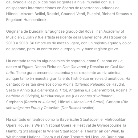
cautivado a los públicos más exigentes a nivel mundial con sus
chispeantes interpretaciones en óperas de repertorios variados de
Händel, Mozart, Bellini, Rossini, Gounod, Verdi, Puccini, Richard Strauss o
Engelbert Humperdinck.
Originaria de Dundalk, Erraught se graduó del Royal Irish Academy of
Music en Dublin y fue artista residente de la Bayerische Staatsoper de
2010 a 2018. Su timbre es de mezzo ligero, con un registro agudo y color
de soprano, pero un centro con cuerpo y muy buen registro grave.
Ha cantado también algunos roles de soprano, como Susanna en
Le
nozze di Figaro
, Donna Elvira en
Don Giovanni
y Despina en
Così fan
tutte
. Tiene grata presencia escénica y es excelente actriz cómica,
aunque también muestra gran talento histriónico en roles dramáticos. Ha
cantado roles tan diversos como Alcina (
Orlando Paladino
de Haydn),
Sesto y Annio (
La clemenza di Tito
), Angelina (
La Cenerentola
), Rosina (
Il
barbiere di Siviglia
), Nicklausse/Muse (
Les contes d’Hoffmann
),
Stéphano (
Roméo et Juliette
), Hänsel (
Hänsel und Gretel
), Carlotta (
Die
schweigsame Frau
) y Octavian (
Der Rosenkavalier
).
Ha cantado en teatros como la Bayerische Staatsoper, el Metropolitan
Opera House, la Welsh National Opera, el Festival de Glyndebourne, la
Hamburg Staatsoper, la Wiener Staatsoper, el Theater an der Wien, la
Washington National Opera y el Gran Theatre del Liceu de Barcelona,