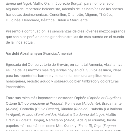
donna del lago
), Maffio Orsini (
Lucrezia Borgia
), para nombrar solo
algunos del repertorio belcantista, además de las heroínas de las óperas
francesas decimonónicas: Cendrillon, Charlotte, Mignon, Thérèse,
Dulcinée, Hérodiade, Béatrice, Didon o Marguerite.
Presento a continuación las semblanzas de diez jóvenes mezzosopranos
que son o se perfilan como grandes estrellas de esta cuerda en el mundo
de la lírica actual.
Varduhi Abrahamyan
(Francia/Armenia)
Egresada del Conservatorio de Ereván, en su natal Armenia, Abrahamyan
es una de las mezzos más requeridas hoy en día. Su voz es lírica, ideal
para los repertorios barroco y belcantista, con una amplitud vocal
homogénea, registro agudo y sobreagudo bien timbrado y coloraturas
impecables.
Entre sus roles más importantes destacan Orphée (
Orphée et Eurydice
),
Ottone (
L’Incoronazione di Poppea
), Polinesso (
Ariodante
), Bradamante
(
Alcina
), Cornelia (
Giulio Cesare
), Rinaldo (
Rinaldo
), Isabella (
La italiana
in Algeri
), Arsace (
Semiramide
), Malcolm (
La donna del lago
), Maffio
Orsini (
Lucrezia Borgia
), Nerestano (
Zaida
), Adalgisa (
Norma
), hasta
papeles más dramáticos como Mrs. Quickly (Falstaff), Olga (
Eugene