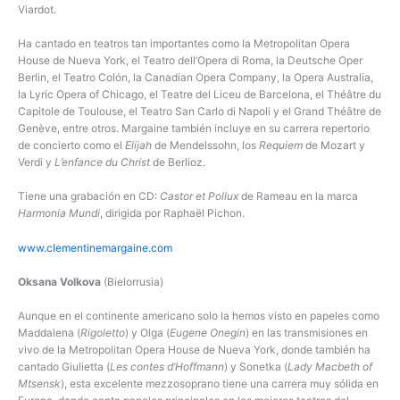
Viardot.
Ha cantado en teatros tan importantes como la Metropolitan Opera
House de Nueva York, el Teatro dell’Opera di Roma, la Deutsche Oper
Berlin, el Teatro Colón, la Canadian Opera Company, la Opera Australia,
la Lyric Opera of Chicago, el Teatre del Liceu de Barcelona, el Théâtre du
Capitole de Toulouse, el Teatro San Carlo di Napoli y el Grand Théâtre de
Genève, entre otros. Margaine también incluye en su carrera repertorio
de concierto como el
Elijah
de Mendelssohn, los
Requiem
de Mozart y
Verdi y
L’enfance du Christ
de Berlioz.
Tiene una grabación en CD:
Castor et Pollux
de Rameau en la marca
Harmonia Mundi
, dirigida por Raphaël Pichon.
www.clementinemargaine.com
Oksana Volkova
(Bielorrusia)
Aunque en el continente americano solo la hemos visto en papeles como
Maddalena (
Rigoletto
) y Olga (
Eugene Onegin
) en las transmisiones en
vivo de la Metropolitan Opera House de Nueva York, donde también ha
cantado Giulietta (
Les contes d’Hoffmann
) y Sonetka (
Lady Macbeth of
Mtsensk
), esta excelente mezzosoprano tiene una carrera muy sólida en