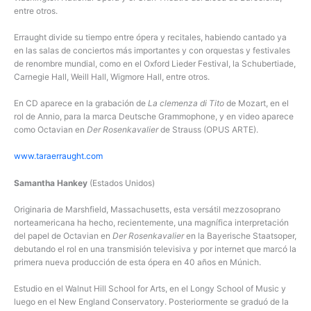
entre otros.
Erraught divide su tiempo entre ópera y recitales, habiendo cantado ya
en las salas de conciertos más importantes y con orquestas y festivales
de renombre mundial, como en el Oxford Lieder Festival, la Schubertiade,
Carnegie Hall, Weill Hall, Wigmore Hall, entre otros.
En CD aparece en la grabación de
La clemenza di Tito
de Mozart, en el
rol de Annio, para la marca Deutsche Grammophone, y en video aparece
como Octavian en
Der Rosenkavalier
de Strauss (OPUS ARTE).
www.taraerraught.com
Samantha Hankey
(Estados Unidos)
Originaria de Marshfield, Massachusetts, esta versátil mezzosoprano
norteamericana ha hecho, recientemente, una magnífica interpretación
del papel de Octavian en
Der Rosenkavalier
en la Bayerische Staatsoper,
debutando el rol en una transmisión televisiva y por internet que marcó la
primera nueva producción de esta ópera en 40 años en Múnich.
Estudio en el Walnut Hill School for Arts, en el Longy School of Music y
luego en el New England Conservatory. Posteriormente se graduó de la