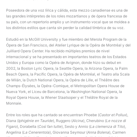
Poseedora de una voz lírica y cálida, esta mezzo canadiense es una de
las grandes intérpretes de los roles mozartianos y de ópera francesa de
su país, con un repertorio amplio y un instrumento vocal que se moldea a
los distintos estilos que canta sin perder la calidad tímbrica de su voz.
Estudió en la McGill University y fue miembro del Merola Program de la
Ópera de San Francisco, del Atelier Lyrique de la Opéra de Montréal y del
Juilliard Opera Center. Ha recibido múltiples premios de nivel
internacional y se ha presentado en importantes teatros de los Estados
Unidos y Europa como la Opéra de Avignon, donde hizo su debut en
2002, la Boston Lyric Opera, la Seattle Opera, la Arizona Opera, la Palm
Beach Opera, la Pacific Opera, la Opéra de Montréal, el Teatro alla Scala
de Milán, la Dutch National Opera, la Opéra de Lille, el Théâtre des
Champs-Élysées, la Opéra-Comique, el Metropolitan Opera House de
Nueva York, el Liceu de Barcelona, la Washington National Opera, la
Royal Opera House, la Wiener Staatsoper y el Théâtre Royal de la
Monnaie.
Entre los roles que ha cantado se encuentran Phoebe (
Castor et Pollux
),
Diana (
Iphigénie en Tauride
), Ruggero (
Alcina
), Cherubino (
Le nozze di
Figaro
), Dorabella (
Così fan tutte
), Sesto y Annio (
La clemenza di Tito
),
Angelina (
La Cenerentola
), Giovanna Seymour (
Anna Bolena
), Carmen