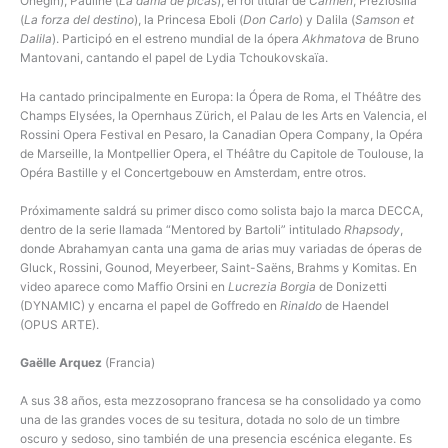
Onegin), Pauline (
La dama de picas
), el rol titular de
Carmen
, Preziosilla
(
La forza del destino
), la Princesa Eboli (
Don Carlo
) y Dalila (
Samson et
Dalila
). Participó en el estreno mundial de la ópera
Akhmatova
de Bruno
Mantovani, cantando el papel de Lydia Tchoukovskaïa.
Ha cantado principalmente en Europa: la Ópera de Roma, el Théâtre des
Champs Elysées, la Opernhaus Zürich, el Palau de les Arts en Valencia, el
Rossini Opera Festival en Pesaro, la Canadian Opera Company, la Opéra
de Marseille, la Montpellier Opera, el Théâtre du Capitole de Toulouse, la
Opéra Bastille y el Concertgebouw en Amsterdam, entre otros.
Próximamente saldrá su primer disco como solista bajo la marca DECCA,
dentro de la serie llamada “Mentored by Bartoli” intitulado
Rhapsody
,
donde Abrahamyan canta una gama de arias muy variadas de óperas de
Gluck, Rossini, Gounod, Meyerbeer, Saint-Saëns, Brahms y Komitas. En
video aparece como Maffio Orsini en
Lucrezia Borgia
de Donizetti
(DYNAMIC) y encarna el papel de Goffredo en
Rinaldo
de Haendel
(OPUS ARTE).
Gaëlle Arquez
(Francia)
A sus 38 años, esta mezzosoprano francesa se ha consolidado ya como
una de las grandes voces de su tesitura, dotada no solo de un timbre
oscuro y sedoso, sino también de una presencia escénica elegante. Es