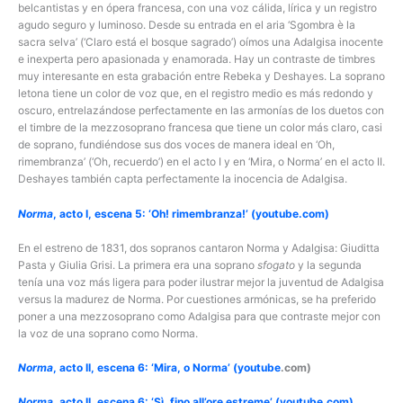
belcantistas y en ópera francesa, con una voz cálida, lírica y un registro
agudo seguro y luminoso. Desde su entrada en el aria ‘Sgombra è la
sacra selva’ (‘Claro está el bosque sagrado’) oímos una Adalgisa inocente
e inexperta pero apasionada y enamorada. Hay un contraste de timbres
muy interesante en esta grabación entre Rebeka y Deshayes. La soprano
letona tiene un color de voz que, en el registro medio es más redondo y
oscuro, entrelazándose perfectamente en las armonías de los duetos con
el timbre de la mezzosoprano francesa que tiene un color más claro, casi
de soprano, fundiéndose sus dos voces de manera ideal en ‘Oh,
rimembranza’ (‘Oh, recuerdo’) en el acto I y en ‘Mira, o Norma’ en el acto II.
Deshayes también capta perfectamente la inocencia de Adalgisa.
Norma
, acto I, escena 5: ‘Oh! rimembranza!’ (youtube.com)
En el estreno de 1831, dos sopranos cantaron Norma y Adalgisa: Giuditta
Pasta y Giulia Grisi. La primera era una soprano
sfogato
y la segunda
tenía una voz más ligera para poder ilustrar mejor la juventud de Adalgisa
versus la madurez de Norma. Por cuestiones armónicas, se ha preferido
poner a una mezzosoprano como Adalgisa para que contraste mejor con
la voz de una soprano como Norma.
Norma
, acto II, escena 6: ‘Mira, o Norma’ (youtube
.com)
Norma
, acto II, escena 6: ‘Sì, fino all’ore estreme’ (youtube.com)