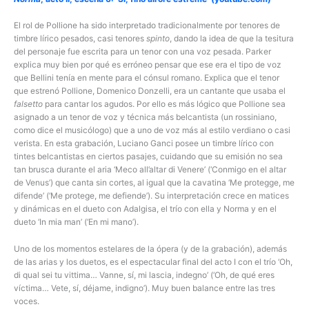
El rol de Pollione ha sido interpretado tradicionalmente por tenores de
timbre lírico pesados, casi tenores
spinto
, dando la idea de que la tesitura
del personaje fue escrita para un tenor con una voz pesada. Parker
explica muy bien por qué es erróneo pensar que ese era el tipo de voz
que Bellini tenía en mente para el cónsul romano. Explica que el tenor
que estrenó Pollione, Domenico Donzelli, era un cantante que usaba el
falsetto
para cantar los agudos. Por ello es más lógico que Pollione sea
asignado a un tenor de voz y técnica más belcantista (un rossiniano,
como dice el musicólogo) que a uno de voz más al estilo verdiano o casi
verista. En esta grabación, Luciano Ganci posee un timbre lírico con
tintes belcantistas en ciertos pasajes, cuidando que su emisión no sea
tan brusca durante el aria ‘Meco all’altar di Venere’ (‘Conmigo en el altar
de Venus’) que canta sin cortes, al igual que la cavatina ‘Me protegge, me
difende’ (‘Me protege, me defiende’). Su interpretación crece en matices
y dinámicas en el dueto con Adalgisa, el trío con ella y Norma y en el
dueto ‘In mia man’ (‘En mi mano’).
Uno de los momentos estelares de la ópera (y de la grabación), además
de las arias y los duetos, es el espectacular final del acto I con el trío ‘Oh,
di qual sei tu vittima… Vanne, sí, mi lascia, indegno’ (‘Oh, de qué eres
víctima… Vete, sí, déjame, indigno’). Muy buen balance entre las tres
voces.