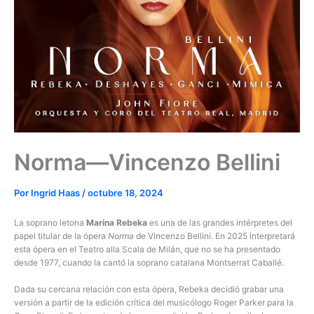
Norma—Vincenzo Bellini
Por
Ingrid Haas
/
octubre 18, 2024
La soprano letona
Marina Rebeka
es una de las grandes intérpretes del
papel titular de la ópera
Norma
de Vincenzo Bellini. En 2025 interpretará
esta ópera en el Teatro alla Scala de Milán, que no se ha presentado
desde 1977, cuando la cantó la soprano catalana Montserrat Caballé.
Dada su cercana relación con esta ópera, Rebeka decidió grabar una
versión a partir de la edición crítica del musicólogo Roger Parker para la