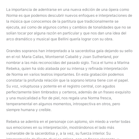
La importancia de adentrarse en una nueva edición de una ópera como
Norma
es que podemos descubrir nuevos enfoques e interpretaciones de
la música que conocemos de la partitura que tradicionalmente se
ejecuta, así como de algunos cortes y cambios de tonalidades que no se
solían tocar por alguna razón en particular y que nos dan una idea del
arco dramático y musical que Bellini quería lograr con su obra.
Grandes sopranos han interpretado a la sacerdotisa gala dejando su sello
en el rol: Maria Callas, Montserrat Caballé y Joan Sutherland, por
nombrar a las más reconocidas del pasado siglo. Toca el turno a Marina
Rebeka, quien ha sido alabada por su intensa y refinada interpretación
de Norma en varios teatros importantes. En esta grabación podemos
constatar la profunda relación que la soprano letona tiene con el papel.
Su voz, voluptuosa y potente en el registro central, con agudos
perfectamente bien timbrados y certeros, además de un fraseo exquisito
y una musicalidad a flor de piel, nos regala una Norma fresca,
temperamental en algunos momentos, introspectiva en otros, pero
siempre humana y creíble.
Rebeka se adentra en el personaje con aplomo, sin miedo a verter todas
sus emociones en su interpretación, mostrándonos el lado más
vulnerable de la sacerdotisa y, a la vez, su fuerza interior. Su