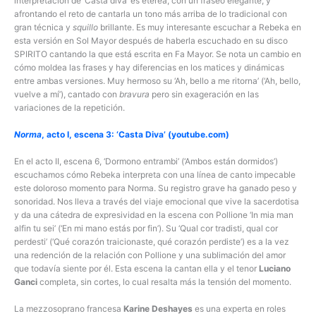
interpretación de ‘Casta diva’ es etérea, con un fraseo elegante, y
afrontando el reto de cantarla un tono más arriba de lo tradicional con
gran técnica y
squillo
brillante. Es muy interesante escuchar a Rebeka en
esta versión en Sol Mayor después de haberla escuchado en su disco
SPIRITO cantando la que está escrita en Fa Mayor. Se nota un cambio en
cómo moldea las frases y hay diferencias en los matices y dinámicas
entre ambas versiones. Muy hermoso su ‘Ah, bello a me ritorna’ (‘Ah, bello,
vuelve a mí’), cantado con
bravura
pero sin exageración en las
variaciones de la repetición.
Norma
, acto I, escena 3: ‘Casta Diva’ (youtube.com)
En el acto II, escena 6, ‘Dormono entrambi’ (‘Ambos están dormidos’)
escuchamos cómo Rebeka interpreta con una línea de canto impecable
este doloroso momento para Norma. Su registro grave ha ganado peso y
sonoridad. Nos lleva a través del viaje emocional que vive la sacerdotisa
y da una cátedra de expresividad en la escena con Pollione ‘In mia man
alfin tu sei’ (‘En mi mano estás por fin’). Su ‘Qual cor tradisti, qual cor
perdesti’ (‘Qué corazón traicionaste, qué corazón perdiste’) es a la vez
una redención de la relación con Pollione y una sublimación del amor
que todavía siente por él. Esta escena la cantan ella y el tenor
Luciano
Ganci
completa, sin cortes, lo cual resalta más la tensión del momento.
La mezzosoprano francesa
Karine Deshayes
es una experta en roles