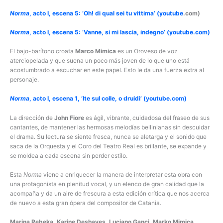
Norma
, acto I, escena 5: ‘Oh! di qual sei tu vittima’ (youtube
.com)
Norma
, acto I, escena 5: ‘Vanne, si mi lascia, indegno’ (youtube.com)
El bajo-barítono croata
Marco Mimica
es un Oroveso de voz
aterciopelada y que suena un poco más joven de lo que uno está
acostumbrado a escuchar en este papel. Esto le da una fuerza extra al
personaje.
Norma
, acto I, escena 1, ‘Ite sul colle, o druidi’ (youtube.com)
La dirección de
John Fiore
es ágil, vibrante, cuidadosa del fraseo de sus
cantantes, de mantener las hermosas melodías bellinianas sin descuidar
el drama. Su lectura se siente fresca, nunca se aletarga y el sonido que
saca de la Orquesta y el Coro del Teatro Real es brillante, se expande y
se moldea a cada escena sin perder estilo.
Esta
Norma
viene a enriquecer la manera de interpretar esta obra con
una protagonista en plenitud vocal, y un elenco de gran calidad que la
acompaña y da un aire de frescura a esta edición crítica que nos acerca
de nuevo a esta gran ópera del compositor de Catania.
Marina Rebeka, Karine Deshayes, Luciano Ganci, Marko Mimica