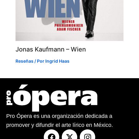
Jonas Kaufmann – Wien
Reseñas
/ Por
Ingrid Haas
Pro Ópera es una organización dedicada a
promover y difundir el arte lírico en México.
F
X
I