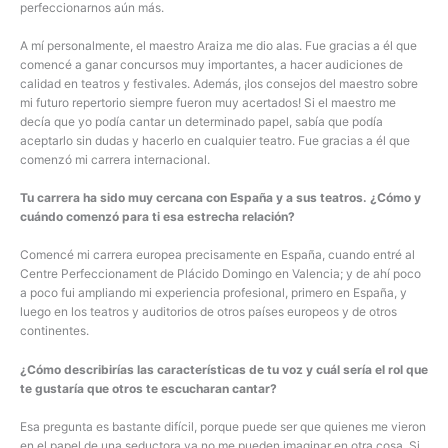
perfeccionarnos aún más.
A mí personalmente, el maestro Araiza me dio alas. Fue gracias a él que
comencé a ganar concursos muy importantes, a hacer audiciones de
calidad en teatros y festivales. Además, ¡los consejos del maestro sobre
mi futuro repertorio siempre fueron muy acertados! Si el maestro me
decía que yo podía cantar un determinado papel, sabía que podía
aceptarlo sin dudas y hacerlo en cualquier teatro. Fue gracias a él que
comenzó mi carrera internacional.
Tu carrera ha sido muy cercana con España y a sus teatros. ¿Cómo y
cuándo comenzó para ti esa estrecha relación?
Comencé mi carrera europea precisamente en España, cuando entré al
Centre Perfeccionament de Plácido Domingo en Valencia; y de ahí poco
a poco fui ampliando mi experiencia profesional, primero en España, y
luego en los teatros y auditorios de otros países europeos y de otros
continentes.
¿Cómo describirías las características de tu voz y cuál sería el rol que
te gustaría que otros te escucharan cantar?
Esa pregunta es bastante difícil, porque puede ser que quienes me vieron
en el papel de una seductora ya no me pueden imaginar en otra cosa. Si