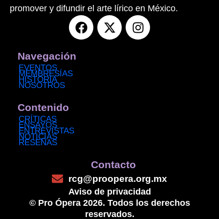
promover y difundir el arte lírico en México.
F
X
I
a
-
n
c
t
s
e
w
t
Navegación
b
i
a
EVENTOS
MEMBRESÍAS
o
t
g
HISTORIA
NOSOTROS
o
t
r
k
e
a
Contenido
r
m
CRÍTICAS
ENSAYOS
ENTREVISTAS
NOTICIAS
RESEÑAS
Contacto
rcg@proopera.org.mx
Aviso de privacidad
© Pro Ópera 2026. Todos los derechos
reservados.