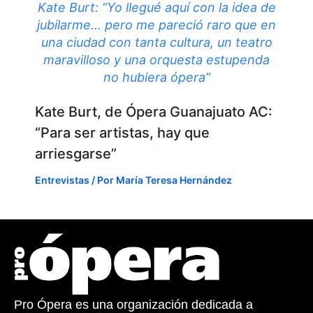
Kate Burt: “Yo llegué aquí con la idea de
jubilarme… pero me pareció raro que en
una ciudad con tanta cultura, un teatro
maravilloso y una orquesta estupenda
no hubiera ópera”
Kate Burt, de Ópera Guanajuato AC:
“Para ser artistas, hay que
arriesgarse”
Entrevistas
/ Por
María Teresa Hernández
Pro Ópera es una organización dedicada a