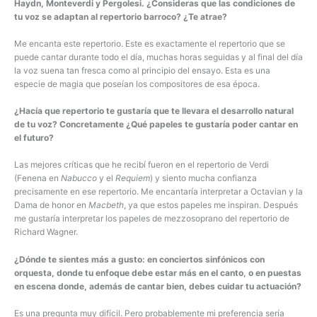
Haydn, Monteverdi y Pergolesi. ¿Consideras que las condiciones de
tu voz se adaptan al repertorio barroco? ¿Te atrae?
Me encanta este repertorio. Este es exactamente el repertorio que se
puede cantar durante todo el día, muchas horas seguidas y al final del día
la voz suena tan fresca como al principio del ensayo. Esta es una
especie de magia que poseían los compositores de esa época.
¿Hacía que repertorio te gustaría que te llevara el desarrollo natural
de tu voz? Concretamente ¿Qué papeles te gustaría poder cantar en
el futuro?
Las mejores críticas que he recibí fueron en el repertorio de Verdi
(Fenena en
Nabucco
y el
Requiem
) y siento mucha confianza
precisamente en ese repertorio. Me encantaría interpretar a Octavian y la
Dama de honor en
Macbeth
, ya que estos papeles me inspiran. Después
me gustaría interpretar los papeles de mezzosoprano del repertorio de
Richard Wagner.
¿Dónde te sientes más a gusto: en conciertos sinfónicos con
orquesta, donde tu enfoque debe estar más en el canto, o en puestas
en escena donde, además de cantar bien, debes cuidar tu actuación?
Es una pregunta muy difícil. Pero probablemente mi preferencia sería