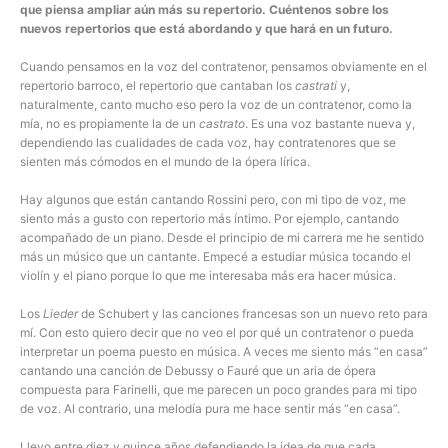
que piensa ampliar aún más su repertorio. Cuéntenos sobre los
nuevos repertorios que está abordando y que hará en un futuro.
Cuando pensamos en la voz del contratenor, pensamos obviamente en el
repertorio barroco, el repertorio que cantaban los
castrati
y,
naturalmente, canto mucho eso pero la voz de un contratenor, como la
mía, no es propiamente la de un
castrato
. Es una voz bastante nueva y,
dependiendo las cualidades de cada voz, hay contratenores que se
sienten más cómodos en el mundo de la ópera lírica.
Hay algunos que están cantando Rossini pero, con mi tipo de voz, me
siento más a gusto con repertorio más íntimo. Por ejemplo, cantando
acompañado de un piano. Desde el principio de mi carrera me he sentido
más un músico que un cantante. Empecé a estudiar música tocando el
violín y el piano porque lo que me interesaba más era hacer música.
Los
Lieder
de Schubert y las canciones francesas son un nuevo reto para
mí. Con esto quiero decir que no veo el por qué un contratenor o pueda
interpretar un poema puesto en música. A veces me siento más “en casa”
cantando una canción de Debussy o Fauré que un aria de ópera
compuesta para Farinelli, que me parecen un poco grandes para mi tipo
de voz. Al contrario, una melodía pura me hace sentir más “en casa”.
Llevo entre diez y quince años defendiendo la idea de que cada