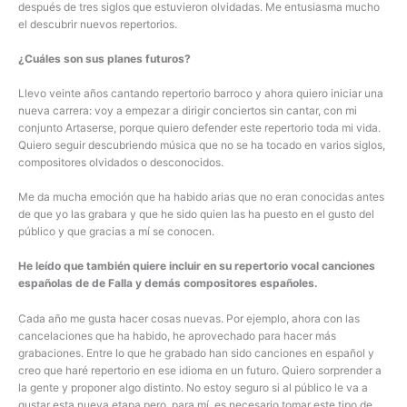
después de tres siglos que estuvieron olvidadas. Me entusiasma mucho
el descubrir nuevos repertorios.
¿Cuáles son sus planes futuros?
Llevo veinte años cantando repertorio barroco y ahora quiero iniciar una
nueva carrera: voy a empezar a dirigir conciertos sin cantar, con mi
conjunto Artaserse, porque quiero defender este repertorio toda mi vida.
Quiero seguir descubriendo música que no se ha tocado en varios siglos,
compositores olvidados o desconocidos.
Me da mucha emoción que ha habido arias que no eran conocidas antes
de que yo las grabara y que he sido quien las ha puesto en el gusto del
público y que gracias a mí se conocen.
He leído que también quiere incluir en su repertorio vocal canciones
españolas de de Falla y demás compositores españoles.
Cada año me gusta hacer cosas nuevas. Por ejemplo, ahora con las
cancelaciones que ha habido, he aprovechado para hacer más
grabaciones. Entre lo que he grabado han sido canciones en español y
creo que haré repertorio en ese idioma en un futuro. Quiero sorprender a
la gente y proponer algo distinto. No estoy seguro si al público le va a
gustar esta nueva etapa pero, para mí, es necesario tomar este tipo de