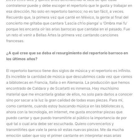
contratenor puede y debe escoger el repertorio que le gusta y trabajar en
esa dirección. No solo en repertorio barroco; no es tan fácil, a veces.
Recuerdo que, la primera vez que canté en México, la gente al final del
concierto me gritaba que cantara ‘Lascia ch’io pianga’ u ‘Ombra mai fu’
porque les encanta oír las arias barrocas que cantaba en el pasado. Fue
un reto el venir a Bellas Artes la primera vez cantando canciones
francesas.
¿A qué cree que se deba el resurgimiento del repertorio barroco en
los últimos años?
El repertorio barroco tiene dos siglos de música y el repertorio es infinito.
Es increíble la cantidad de música que descubrimos cada vez que vamos
a bibliotecas en Francia, Italia o en Alemania. La producción que hemos
encontrado de Caldara y de Scarlatti es inmensa. Hay muchísimo
material que me encantaría grabar de ellos, no solo para darlos a conocer
sino por sacar a la luz la gran calidad de todas esas piezas. Para mí,
como cantante, cuando estoy buscando música en las bibliotecas o,
ahora con la tecnología, en internet, me gusta encontrar piezas que
puedo cantar y que puedo transmitirle al público la importancia de por
qué tal o cual aria debe ser escuchada. Quiero convencerlos y
transmitirles que vale la pena oír estas nuevas piezas. Me da mucha
emoción saber que soy el primer cantante en interpretar esas arias