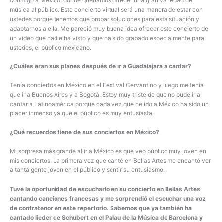
conmigo a México, donde queríamos ofrecer una gran variedad de
música al público. Este concierto virtual será una manera de estar con
ustedes porque tenemos que probar soluciones para esta situación y
adaptarnos a ella. Me pareció muy buena idea ofrecer este concierto de
un video que nadie ha visto y que ha sido grabado especialmente para
ustedes, el público mexicano.
¿Cuáles eran sus planes después de ir a Guadalajara a cantar?
Tenía conciertos en México en el Festival Cervantino y luego me tenía
que ir a Buenos Aires y a Bogotá. Estoy muy triste de que no pude ir a
cantar a Latinoamérica porque cada vez que he ido a México ha sido un
placer inmenso ya que el público es muy entusiasta.
¿Qué recuerdos tiene de sus conciertos en México?
Mi sorpresa más grande al ir a México es que veo público muy joven en
mis conciertos. La primera vez que canté en Bellas Artes me encantó ver
a tanta gente joven en el público y sentir su entusiasmo.
Tuve la oportunidad de escucharlo en su concierto en Bellas Artes
cantando canciones francesas y me sorprendió el escuchar una voz
de contratenor en este repertorio. Sabemos que ya también ha
cantado lieder de Schubert en el Palau de la Música de Barcelona y