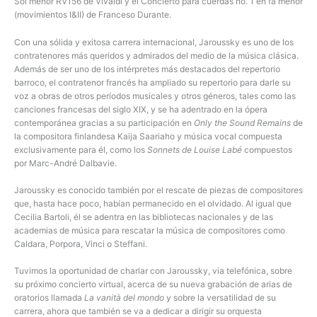
Sol menor RV156 de Vivaldi y el Concierto para cuerdas no. 1 en fa menor
(movimientos I&II) de Franceso Durante.
Con una sólida y exitosa carrera internacional, Jaroussky es uno de los
contratenores más queridos y admirados del medio de la música clásica.
Además de ser uno de los intérpretes más destacados del repertorio
barroco, el contratenor francés ha ampliado su repertorio para darle su
voz a obras de otros períodos musicales y otros géneros, tales como las
canciones francesas del siglo XIX, y se ha adentrado en la ópera
contemporánea gracias a su participación en
Only the Sound Remains
de
la compositora finlandesa Kaija Saariaho y música vocal compuesta
exclusivamente para él, como los
Sonnets de Louise Labé
compuestos
por Marc-André Dalbavie.
Jaroussky es conocido también por el rescate de piezas de compositores
que, hasta hace poco, habían permanecido en el olvidado. Al igual que
Cecilia Bartoli, él se adentra en las bibliotecas nacionales y de las
academias de música para rescatar la música de compositores como
Caldara, Porpora, Vinci o Steffani.
Tuvimos la oportunidad de charlar con Jaroussky, via telefónica, sobre
su próximo concierto virtual, acerca de su nueva grabación de arias de
oratorios llamada
La vanità del mondo
y sobre la versatilidad de su
carrera, ahora que también se va a dedicar a dirigir su orquesta