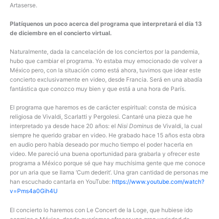
Artaserse.
Platíquenos un poco acerca del programa que interpretará el día 13
de diciembre en el concierto virtual.
Naturalmente, dada la cancelación de los conciertos por la pandemia,
hubo que cambiar el programa. Yo estaba muy emocionado de volver a
México pero, con la situación como está ahora, tuvimos que idear este
concierto exclusivamente en video, desde Francia. Será en una abadía
fantástica que conozco muy bien y que está a una hora de París.
El programa que haremos es de carácter espiritual: consta de música
religiosa de Vivaldi, Scarlatti y Pergolesi. Cantaré una pieza que he
interpretado ya desde hace 20 años: el
Nisi Dominus
de Vivaldi, la cual
siempre he querido grabar en video. He grabado hace 15 años esta obra
en audio pero había deseado por mucho tiempo el poder hacerla en
video. Me pareció una buena oportunidad para grabarla y ofrecer este
programa a México porque sé que hay muchísima gente que me conoce
por un aria que se llama ‘Cum dederit’. Una gran cantidad de personas me
han escuchado cantarla en YouTube:
https://www.youtube.com/watch?
v=Pms4a0Gih4U
El concierto lo haremos con Le Concert de la Loge, que hubiese ido