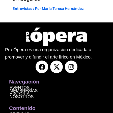
Entrevistas
/ Por
María Teresa Hernández
Pro Ópera es una organización dedicada a
promover y difundir el arte lírico en México.
F
X
I
a
-
n
c
t
s
e
w
t
Navegación
b
i
a
EVENTOS
MEMBRESÍAS
o
t
g
HISTORIA
NOSOTROS
o
t
r
k
e
a
Contenido