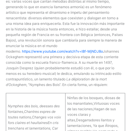
es: varias voces que cantan melodías distintas al mismo tiempo,
generando lo que en esencia llamamos armonía) es un fenómeno
artístico que representa el dinamismo e ímpetu del pensamiento
renacentista: diversos elementos que coexisten y dialogan en torno a
una misma idea para enriquecerla. Esta fue la innovación más importante
en la historia de la música hasta entonces, e hizo estallar, desde una
pequeña región de Francia en su frontera con Bélgica (entonces, Países
Bajos), una revolución sonora que cambiaría para siempre la manera de
enunciar la música en el mundo
moderno.
https://www.youtube.com/watch?v=l8f-MjNDJ8o
Johannes
Ockeghem representó una primera y decisiva etapa de esta corriente
conocida como la escuela franco-flamenca. A su muerte en 1497,
Josquin Desprez (quien probablemente estudió con él, o que por lo
menos es su heredero musical) le dedica, emulando su intrincado estilo
contrapuntístico, un lamento titulado
La déploration de la mort
d’Ockeghem
, “Nymphes des Bois“. En cierta forma, un réquiem:
Ninfas de los bosques, diosas de
los manantiales,Virtuosas voces
Nymphes des bois, deesses des
de las naciones,Hagan de sus
fontaines,
Chantres expres de
voces claras y
toutes nations,
Changes vos voix
altas,Desgarradores llantos y
fors claires et haultaines
En cris
lamentaciones, Ya que Átropos,
trenchans et lamentations,
Car