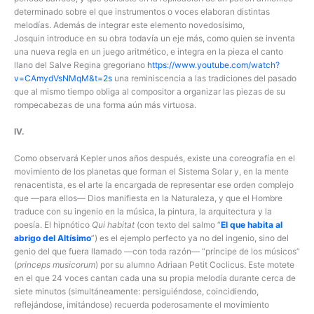
determinado sobre el que instrumentos o voces elaboran distintas
melodías. Además de integrar este elemento novedosísimo,
Josquin introduce en su obra todavía un eje más, como quien se inventa
una nueva regla en un juego aritmético, e integra en la pieza el canto
llano del Salve Regina gregoriano
https://www.youtube.com/watch?
v=CAmydVsNMqM&t=2s
una reminiscencia a las tradiciones del pasado
que al mismo tiempo obliga al compositor a organizar las piezas de su
rompecabezas de una forma aún más virtuosa.
IV.
Como observará Kepler unos años después, existe una coreografía en el
movimiento de los planetas que forman el Sistema Solar y, en la mente
renacentista, es el arte la encargada de representar ese orden complejo
que —para ellos— Dios manifiesta en la Naturaleza, y que el Hombre
traduce con su ingenio en la música, la pintura, la arquitectura y la
poesía. El hipnótico
Qui habitat
(con texto del salmo “
El que habita al
abrigo del Alt
í
simo
”) es el ejemplo perfecto ya no del ingenio, sino del
genio del que fuera llamado —con toda razón— “príncipe de los músicos”
(
p
rinceps musicorum
) por su alumno Adriaan Petit Coclicus. Este motete
en el que 24 voces cantan cada una su propia melodía durante cerca de
siete minutos (simultáneamente: persiguiéndose, coincidiendo,
reflejándose, imitándose) recuerda poderosamente el movimiento