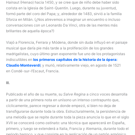
Hainaut (Henao) hacia 1450, y se cree que de niño debe haber sido
corista en la Iglesia de Saint-Quentin. Luego, durante su juventud,
formó parte del coro del Papa; y, alrededor de 1483, sirvió a la familia
Sforza en Milán. (¿Nos atrevemos a imaginar un encuentro o incluso
conversaciones con un Leonardo Da Vinci, otra de las mentes más
brillantes de aquella época?)
Viajó a Florencia, Ferrara y Módena, donde sin duda influyó en el paisaje
musical que daría pie más tarde a la proliferación de los grandes
madrigalistas, cuyo último gran exponente fue uno de los protagonistas
indiscutibles en
los primeros cap
í
tulos de la historia de la ó
pera:
Claudio Monteverdi
; y murió, relativamente viejo, en agosto de 1521
en Condé-sur-l’Escaut, Francia.
III.
Publicado el año de su muerte, su
Salve Regina
a cinco voces desarrolla
a partir de una primera nota en unísono un intenso contrapunto que,
cíclicamente, parece regresar a donde empezó, si bien no deja de
transfigurarse durante toda la obra. Estructuralmente, la persistencia de
una melodía que se repite durante toda la pieza anuncia lo que en el siglo
XVII se conocerá como
ostinato
: una técnica que aparecerá en España,
primero, y luego se extenderá a Italia, Francia y Alemania, durante todo el
periodo barroco, y que consiste en la replicación de un patrón armónico