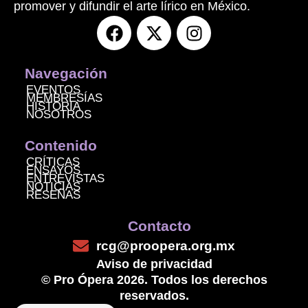
promover y difundir el arte lírico en México.
F
X
I
a
-
n
c
t
s
e
w
t
Navegación
b
i
a
EVENTOS
MEMBRESÍAS
o
t
g
HISTORIA
NOSOTROS
o
t
r
k
e
a
Contenido
r
m
CRÍTICAS
ENSAYOS
ENTREVISTAS
NOTICIAS
RESEÑAS
Contacto
rcg@proopera.org.mx
Aviso de privacidad
© Pro Ópera 2026. Todos los derechos
reservados.