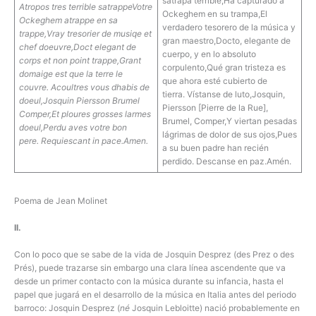
sátrapa terrible,Ha capturado a
Atropos tres terrible satrappe
Votre
Ockeghem en su trampa,El
Ockeghem atrappe en sa
verdadero tesorero de la música y
trappe,
Vray tresorier de musiqe et
gran maestro,Docto, elegante de
chef doeuvre,
Doct elegant de
cuerpo, y en lo absoluto
corps et non point trappe,
Grant
corpulento,Qué gran tristeza es
domaige est que la terre le
que ahora esté cubierto de
couvre.
Acoultres vous dhabis de
tierra. Vístanse de luto,Josquin,
doeul,
Josquin Piersson Brumel
Piersson [Pierre de la Rue],
Comper,
Et ploures grosses larmes
Brumel, Comper,Y viertan pesadas
doeul,
Perdu aves votre bon
lágrimas de dolor de sus ojos,Pues
pere.
Requiescant in pace.
Amen.
a su buen padre han recién
perdido. Descanse en paz.Amén.
Poema de Jean Molinet
II.
Con lo poco que se sabe de la vida de Josquin Desprez (des Prez o des
Prés), puede trazarse sin embargo una clara línea ascendente que va
desde un primer contacto con la música durante su infancia, hasta el
papel que jugará en el desarrollo de la música en Italia antes del periodo
barroco: Josquin Desprez (
n
é
Josquin Lebloitte) nació probablemente en