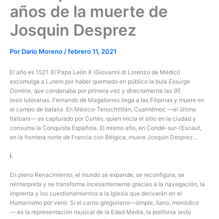
años de la muerte de
Josquin Desprez
Por
Darío Moreno
/
febrero 11, 2021
El año es 1521. El Papa León X (Giovanni di Lorenzo de Médici)
excomulga a Lutero por haber quemado en público la bula
Exsurge
Domine
, que condenaba por primera vez y directamente las
95
tesis
luteranas. Fernando de Magallanes llega a las Filipinas y muere en
el campo de batalla. En México-Tenochtitlán, Cuahtémoc —el último
tlatoani— es capturado por Cortés, quien inicia el sitio en la ciudad y
consuma la Conquista Española. El mismo año, en Condé-sur-l’Escaut,
en la frontera norte de Francia con Bélgica, muere Josquin Desprez…
I.
En pleno Renacimiento, el mundo se expande, se reconfigura, se
reinterpreta y se transforma incesantemente gracias a la navegación, la
imprenta y los cuestionamientos a la Iglesia que derivarán en el
Humanismo por venir. Si el canto gregoriano—simple, llano, monódico
— es la representación musical de la Edad Media, la polifonía (esto