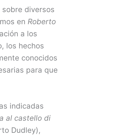
 sobre diversos
remos en
Roberto
ación a los
o, los hechos
amente conocidos
esarias para que
as indicadas
a al castello di
rto Dudley),