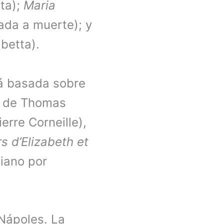
tta);
Maria
ada a muerte); y
betta).
tá basada sobre
de Thomas
erre Corneille),
s d’Elizabeth et
liano por
 Nápoles. La