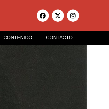
F
X
I
a
-
n
c
t
s
e
w
t
b
i
a
CONTENIDO
CONTACTO
o
t
g
o
t
r
k
e
a
r
m