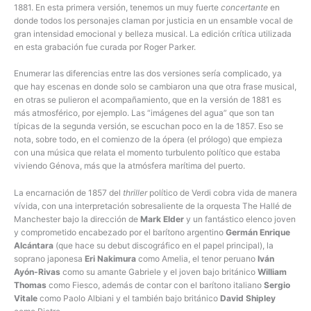
1881. En esta primera versión, tenemos un muy fuerte
concertante
en
donde todos los personajes claman por justicia en un ensamble vocal de
gran intensidad emocional y belleza musical. La edición crítica utilizada
en esta grabación fue curada por Roger Parker.
Enumerar las diferencias entre las dos versiones sería complicado, ya
que hay escenas en donde solo se cambiaron una que otra frase musical,
en otras se pulieron el acompañamiento, que en la versión de 1881 es
más atmosférico, por ejemplo. Las “imágenes del agua” que son tan
típicas de la segunda versión, se escuchan poco en la de 1857. Eso se
nota, sobre todo, en el comienzo de la ópera (el prólogo) que empieza
con una música que relata el momento turbulento político que estaba
viviendo Génova, más que la atmósfera marítima del puerto.
La encarnación de 1857 del
thriller
político de Verdi cobra vida de manera
vívida, con una interpretación sobresaliente de la orquesta The Hallé de
Manchester bajo la dirección de
Mark Elder
y un fantástico elenco joven
y comprometido encabezado por el barítono argentino
Germán Enrique
Alcántara
(que hace su debut discográfico en el papel principal), la
soprano japonesa
Eri Nakimura
como Amelia, el tenor peruano
Iván
Ayón-Rivas
como su amante Gabriele y el joven bajo británico
William
Thomas
como Fiesco, además de contar con el barítono italiano
Sergio
Vitale
como Paolo Albiani y el también bajo británico
David Shipley