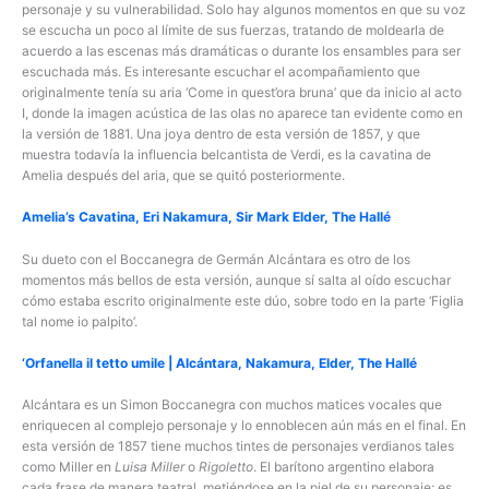
personaje y su vulnerabilidad. Solo hay algunos momentos en que su voz
se escucha un poco al límite de sus fuerzas, tratando de moldearla de
acuerdo a las escenas más dramáticas o durante los ensambles para ser
escuchada más. Es interesante escuchar el acompañamiento que
originalmente tenía su aria ‘Come in quest’ora bruna’ que da inicio al acto
I, donde la imagen acústica de las olas no aparece tan evidente como en
la versión de 1881. Una joya dentro de esta versión de 1857, y que
muestra todavía la influencia belcantista de Verdi, es la cavatina de
Amelia después del aria, que se quitó posteriormente.
Amelia’s Cavatina, Eri Nakamura, Sir Mark Elder, The Hallé
Su dueto con el Boccanegra de Germán Alcántara es otro de los
momentos más bellos de esta versión, aunque sí salta al oído escuchar
cómo estaba escrito originalmente este dúo, sobre todo en la parte ‘Figlia
tal nome io palpito’.
‘Orfanella il tetto umile | Alcántara, Nakamura, Elder, The Hallé
Alcántara es un Simon Boccanegra con muchos matices vocales que
enriquecen al complejo personaje y lo ennoblecen aún más en el final. En
esta versión de 1857 tiene muchos tintes de personajes verdianos tales
como Miller en
Luisa Miller
o
Rigoletto
. El barítono argentino elabora
cada frase de manera teatral, metiéndose en la piel de su personaje; es