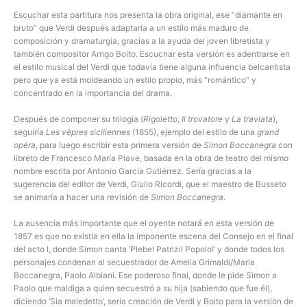
Escuchar esta partitura nos presenta la obra original, ese “diamante en
bruto” que Verdi después adaptaría a un estilo más maduro de
composición y dramaturgia, gracias a la ayuda del joven libretista y
también compositor Arrigo Boito. Escuchar esta versión es adentrarse en
el estilo musical del Verdi que todavía tiene alguna influencia belcantista
pero que ya está moldeando un estilo propio, más “romántico” y
concentrado en la importancia del drama.
Después de componer su trilogía (
Rigoletto
,
Il trovatore
y
La traviata
),
seguiría
Les vêpres siciliennes
(1855), ejemplo del estilo de una
grand
opéra
, para luego escribir esta primera versión de
Simon Boccanegra
con
libreto de Francesco María Piave, basada en la obra de teatro del mismo
nombre escrita por Antonio García Gutiérrez. Sería gracias a la
sugerencia del editor de Verdi, Giulio Ricordi, que el maestro de Busseto
se animaría a hacer una revisión de
Simon Boccanegra
.
La ausencia más importante que el oyente notará en esta versión de
1857 es que no existía en ella la imponente escena del Consejo en el final
del acto I, donde Simon canta ‘Plebe! Patrizi! Popolo!’ y donde todos los
personajes condenan al secuestrador de Amelia Grimaldi/Maria
Boccanegra, Paolo Albiani. Ese poderoso final, donde le pide Simon a
Paolo que maldiga a quien secuestró a su hija (sabiendo que fue él),
diciendo ‘Sia maledetto’, sería creación de Verdi y Boito para la versión de