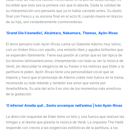
increíble que esta sea la primera vez que lo aborda. Dada la calidad de
su interpretación uno pensaría que ya lo había cantado antes. Su dueto
final con Fiesco y su escena final en el acto III, cuando muere en brazos
de su hija, son verdaderamente conmovedoras.
‘Grand Dio li benedici’, Alcántara, Nakamura, Thomas, Ayón-Rivas
El tenor peruano Iván Ayón-Rivas canta un Gabriele Adorno muy latino;
con un timbre lírico con
squillo
, una emisión libre y agudos brillantes que
se expanden libremente. Tiene esa pasión al cantar que es tan típica de
los tenores latinoamericanos, interpretando con todo su ser la música de
Verdi, sin descuidar la elegancia de su fraseo o los matices que Elder y la
partitura le piden. Ayón-Rivas tiene una personalidad vocal que se
impone y hace que el personaje de Adorno cobre más fuerza en la trama,
mostrando su lado rebelde y también ese amor que siente por
Amelia/Maria. Su aria del acto II es otro de los momentos más emotivos
de la grabación.
‘O inferno! Amelia qui!…Sento avvampar nell’anima | Iván Ayón-Rivas
La dirección orquestal de Elder tiene un brío y una fuerza que realzan las
intrigas y el drama que plasma la música de Verdi. La orquesta The Hallé
responde con creces a las exigencias estilísticas de la partitura, a los