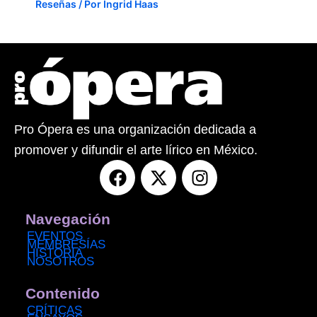
Reseñas
/ Por
Ingrid Haas
Pro Ópera es una organización dedicada a
promover y difundir el arte lírico en México.
F
X
I
a
-
n
c
t
s
e
w
t
Navegación
b
i
a
EVENTOS
MEMBRESÍAS
o
t
g
HISTORIA
NOSOTROS
o
t
r
k
e
a
Contenido
r
m
CRÍTICAS