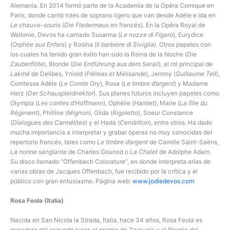
Alemania. En 2014 formó parte de la Academia de la Opéra Comique en
París, donde cantó roles de soprano ligero que van desde Adéle e Ida en
Le chauve-souris
(
Die Fledermaus
en francés). En la Opéra Royal de
Wallonie, Devos ha cantado Susanna (
Le nozze di Fígaro
), Eurydice
(
Orphée aux Enfers
) y Rosina (
Il barbiere di Siviglia
). Otros papeles con
los cuales ha tenido gran éxito han sido la Reina de la Noche (
Die
Zauberflöte
), Blonde (
Die Entführung aus dem Serail
), el rol principal de
Lakmé
de Delibes, Yniold (
Pélleas et Mélisande
), Jemmy (
Guillaume Tell
),
Comtesse Adèle (
Le Comte Ory
), Rosa (
Le timbre d’argent
) y Madame
Herz (
Der Schauspieldirektor
). Sus planes futuros incluyen papeles como
Olympia (
Les contes d’Hoffmann
), Ophélie (
Hamlet
), Marie (
La fille du
Régiment
), Philline (
Mignon
), Gilda (
Rigoletto
), Soeur Constance
(
Dialogues des Carmélites
) y el Hada (
Cendrillon
), entre otros. Ha dado
mucha importancia a interpretar y grabar óperas no muy conocidas del
repertorio francés, tales como
Le timbre d’argent
de Camille Saint-Saëns,
La nonne sanglante
de Charles Gounod o
La Chalet
de Adolphe Adam.
Su disco llamado “Offenbach Colorature”, en donde interpreta arias de
varias obras de Jacques Offenbach, fue recibido por la crítica y el
público con gran entusiasmo. Página web:
www.jodiedevos.com
Rosa Feola (Italia)
Nacida en San Nicola la Strada, Italia, hace 34 años, Rosa Feola es
ganadora del segundo lugar, el premio de Zarzuela y el Premio del