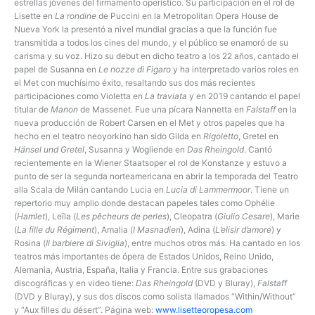
estrellas jóvenes del firmamento operístico. Su participación en el rol de
Lisette en
La rondine
de Puccini en la Metropolitan Opera House de
Nueva York la presentó a nivel mundial gracias a que la función fue
transmitida a todos los cines del mundo, y el público se enamoró de su
carisma y su voz. Hizo su debut en dicho teatro a los 22 años, cantado el
papel de Susanna en
Le nozze di Figaro
y ha interpretado varios roles en
el Met con muchísimo éxito, resaltando sus dos más recientes
participaciones como Violetta en
La traviata
y en 2019 cantando el papel
titular de
Manon
de Massenet. Fue una pícara Nannetta en
Falstaff
en la
nueva producción de Robert Carsen en el Met y otros papeles que ha
hecho en el teatro neoyorkino han sido Gilda en
Rigoletto
, Gretel en
Hänsel und Gretel
, Susanna y Wogliende en
Das Rheingold
. Cantó
recientemente en la Wiener Staatsoper el rol de Konstanze y estuvo a
punto de ser la segunda norteamericana en abrir la temporada del Teatro
alla Scala de Milán cantando Lucia en
Lucia di Lammermoor
. Tiene un
repertorio muy amplio donde destacan papeles tales como Ophélie
(
Hamlet
), Leïla (
Les pêcheurs de perles
), Cleopatra (
Giulio Cesare
), Marie
(
La fille du Régiment
), Amalia (
I Masnadieri
), Adina (
L’elisir d’amore
) y
Rosina (
Il barbiere di Siviglia
), entre muchos otros más. Ha cantado en los
teatros más importantes de ópera de Estados Unidos, Reino Unido,
Alemania, Austria, España, Italia y Francia. Entre sus grabaciones
discográficas y en video tiene:
Das Rheingold
(DVD y Bluray),
Falstaff
(DVD y Bluray), y sus dos discos como solista llamados “Within/Without”
y “Aux filles du désert”. Página web:
www.lisetteoropesa.com