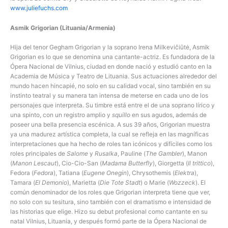
www.juliefuchs.com
Asmik Grigorian (Lituania/Armenia)
Hija del tenor Gegham Grigorian y la soprano Irena Milkevičiūtė, Asmik
Grigorian es lo que se denomina una cantante-actriz. Es fundadora de la
Ópera Nacional de Vilnius, ciudad en donde nació y estudió canto en la
Academia de Música y Teatro de Lituania. Sus actuaciones alrededor del
mundo hacen hincapié, no solo en su calidad vocal, sino también en su
instinto teatral y su manera tan intensa de meterse en cada uno de los
personajes que interpreta. Su timbre está entre el de una soprano lírico y
una spinto, con un registro amplio y
squillo
en sus agudos, además de
poseer una bella presencia escénica. A sus 39 años, Grigorian muestra
ya una madurez artística completa, la cual se refleja en las magníficas
interpretaciones que ha hecho de roles tan icónicos y difíciles como los
roles principales de
Salome
y
Rusalka
, Pauline (
The Gambler
), Manon
(
Manon Lescaut
), Cio-Cio-San (
Madama Butterfly
), Giorgetta (
Il trittico
),
Fedora (
Fedora
), Tatiana (
Eugene Onegin
), Chrysothemis (
Elektra
),
Tamara (
El Demonio
), Marietta (
Die Tote Stadt
) o Marie (
Wozzeck
). El
común denominador de los roles que Grigorian interpreta tiene que ver,
no solo con su tesitura, sino también con el dramatismo e intensidad de
las historias que elige. Hizo su debut profesional como cantante en su
natal Vilnius, Lituania, y después formó parte de la Ópera Nacional de