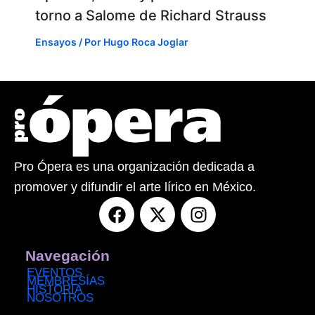
torno a Salome de Richard Strauss
Ensayos
/ Por
Hugo Roca Joglar
Pro Ópera es una organización dedicada a
promover y difundir el arte lírico en México.
F
X
I
a
-
n
c
t
s
e
w
t
Navegación
b
i
a
EVENTOS
MEMBRESÍAS
o
t
g
HISTORIA
NOSOTROS
o
t
r