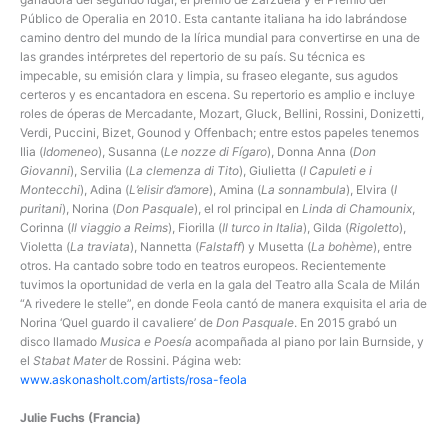
Público de Operalia en 2010. Esta cantante italiana ha ido labrándose
camino dentro del mundo de la lírica mundial para convertirse en una de
las grandes intérpretes del repertorio de su país. Su técnica es
impecable, su emisión clara y limpia, su fraseo elegante, sus agudos
certeros y es encantadora en escena. Su repertorio es amplio e incluye
roles de óperas de Mercadante, Mozart, Gluck, Bellini, Rossini, Donizetti,
Verdi, Puccini, Bizet, Gounod y Offenbach; entre estos papeles tenemos
Ilia (
Idomeneo
), Susanna (
Le nozze di Fígaro
), Donna Anna (
Don
Giovanni
), Servilia (
La clemenza di Tito
), Giulietta (
I Capuleti e i
Montecchi
), Adina (
L’elisir d’amore
), Amina (
La sonnambula
), Elvira (
I
puritani
), Norina (
Don Pasquale
), el rol principal en
Linda di Chamounix
,
Corinna (
Il viaggio a Reims
), Fiorilla (
Il turco in Italia
), Gilda (
Rigoletto
),
Violetta (
La traviata
), Nannetta (
Falstaff
) y Musetta (
La bohème
), entre
otros. Ha cantado sobre todo en teatros europeos. Recientemente
tuvimos la oportunidad de verla en la gala del Teatro alla Scala de Milán
“A rivedere le stelle”, en donde Feola cantó de manera exquisita el aria de
Norina ‘Quel guardo il cavaliere’ de
Don Pasquale
. En 2015 grabó un
disco llamado
Musica e Poesía
acompañada al piano por Iain Burnside, y
el
Stabat Mater
de Rossini. Página web:
www.askonasholt.com/artists/rosa-feola
Julie Fuchs (Francia)