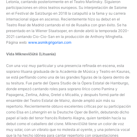
Letonia, cantando posteriormente en el Teatro Mariinsky. Siguieron
participaciones en otros teatros europeos. Su interpretación de Salome
en el Festival de Salzburgo en 2018 la catapultó a la fama y su carrera
internacional sigue en ascenso. Recientemente hizo su debut en el
Teatro Real de Madrid cantando el rol de Rusalka con gran éxito. Se ha
presentado en la Wiener Staatsoper, en donde abrió la temporada 2020-
2021 cantando Cio-Cio-San en la producción de Anthony Minghella.
Página web:
www.asmikgrigorian.com
Vida Miknevičiūtė (Lituania)
Con una voz muy particular y una presencia refinada en escena, esta
soprano lituana graduada de la Academia de Música y Teatro en Kaunas,
se está perfilando como una de las grandes figuras de la ópera dentro de
su tesitura. Fue parte del Opera Studio de la Ópera Estatal de Hamburgo,
donde empezó cantando roles para soprano lírico como Pamina y
Papagena, Zerlina, Adina, Gretel o Micaëla, y después formó parte del
ensamble del Teatro Estatal de Mainz, donde amplió aún más su
repertorio. Recientemente obtuvo excelentes críticas por su participación
como Elsa en
Lohengrin
en la Deutsche Oper de Berlín, debutando dicho
papel al lado del tenor francés Roberto Alagna, quien también hacía su
debut como el caballero del cisne. Miknevičiūtė tiene un color de voz
muy solar, con un vibrato que no molesta al oyente, y una potencia vocal
que la ha hecho idónea para cantar repertorio con orquestaciones