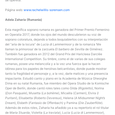
de opereta.
Página web:
www.rachelwillis-sorensen.com
Adela Zaharia (Rumania)
Esta magnífica soprano rumana es ganadora del Primer Premio Femenino
en Operalia 2017, donde los ojos del mundo descubrieron su voz de
soprano coloratura, dejando a todos boquiabiertos con su interpretación
del “aria de la locura” de
Lucia di Lammermoor
y de la romanza ‘Me
llaman la primorosa’ de la zarzuela
El barbero de Sevilla
de Giménez.
También fue ganadora en 2012 del Grand Prix del Haricleea Darclée
International Competition. Su timbre, como el de varias de sus colegas
rumanas, posee una melancolía y a la vez una fuerza que la hacen
idónea para los papeles de heroínas belcantistas, donde puede mostrar
tanto la fragilidad el personaje y, a la vez, darle matices y una presencia
impactante. Estudió canto y piano en la Academia de Música Gheorghe
Dima en su natal Rumania, fue miembro del Opera Studio de la Komische
Oper de Berlín, donde cantó roles tales como Gilda (
Rigoletto
), Norina
(
Don Pasquale
), Musetta (
La bohème
), Micaëla (
Carmen
), Elvira (
I
Puritani
), Elisabetta (
Roberto Devereux
), Helena (
A Midsummer Night’s
Dream
), Elsbeth (
Fantasio
de Offenbach) y Pamina (
Die Zauberflöte
).
Además de estos roles, Zaharia ha añadido ya a su repertorio el rol titular
de
Maria Stuarda
, Violetta (
La traviata
), Lucia (
Lucia di Lammermoor
),