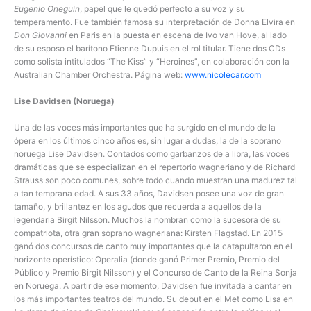
Eugenio Oneguin
, papel que le quedó perfecto a su voz y su
temperamento. Fue también famosa su interpretación de Donna Elvira en
Don Giovanni
en Paris en la puesta en escena de Ivo van Hove, al lado
de su esposo el barítono Etienne Dupuis en el rol titular. Tiene dos CDs
como solista intitulados “The Kiss” y “Heroines”, en colaboración con la
Australian Chamber Orchestra. Página web:
www.nicolecar.com
Lise Davidsen (Noruega)
Una de las voces más importantes que ha surgido en el mundo de la
ópera en los últimos cinco años es, sin lugar a dudas, la de la soprano
noruega Lise Davidsen. Contados como garbanzos de a libra, las voces
dramáticas que se especializan en el repertorio wagneriano y de Richard
Strauss son poco comunes, sobre todo cuando muestran una madurez tal
a tan temprana edad. A sus 33 años, Davidsen posee una voz de gran
tamaño, y brillantez en los agudos que recuerda a aquellos de la
legendaria Birgit Nilsson. Muchos la nombran como la sucesora de su
compatriota, otra gran soprano wagneriana: Kirsten Flagstad. En 2015
ganó dos concursos de canto muy importantes que la catapultaron en el
horizonte operístico: Operalia (donde ganó Primer Premio, Premio del
Público y Premio Birgit Nilsson) y el Concurso de Canto de la Reina Sonja
en Noruega. A partir de ese momento, Davidsen fue invitada a cantar en
los más importantes teatros del mundo. Su debut en el Met como Lisa en