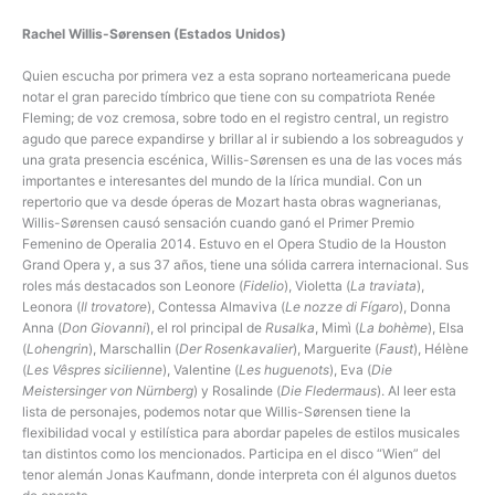
Rachel Willis-Sørensen (Estados Unidos)
Quien escucha por primera vez a esta soprano norteamericana puede
notar el gran parecido tímbrico que tiene con su compatriota Renée
Fleming; de voz cremosa, sobre todo en el registro central, un registro
agudo que parece expandirse y brillar al ir subiendo a los sobreagudos y
una grata presencia escénica, Willis-Sørensen es una de las voces más
importantes e interesantes del mundo de la lírica mundial. Con un
repertorio que va desde óperas de Mozart hasta obras wagnerianas,
Willis-Sørensen causó sensación cuando ganó el Primer Premio
Femenino de Operalia 2014. Estuvo en el Opera Studio de la Houston
Grand Opera y, a sus 37 años, tiene una sólida carrera internacional. Sus
roles más destacados son Leonore (
Fidelio
), Violetta (
La traviata
),
Leonora (
Il trovatore
), Contessa Almaviva (
Le nozze di Fígaro
), Donna
Anna (
Don Giovanni
), el rol principal de
Rusalka
, Mimì (
La bohème
), Elsa
(
Lohengrin
), Marschallin (
Der Rosenkavalier
), Marguerite (
Faust
), Hélène
(
Les Vêspres sicilienne
), Valentine (
Les huguenots
), Eva (
Die
Meistersinger von Nürnberg
) y Rosalinde (
Die Fledermaus
). Al leer esta
lista de personajes, podemos notar que Willis-Sørensen tiene la
flexibilidad vocal y estilística para abordar papeles de estilos musicales
tan distintos como los mencionados. Participa en el disco “Wien” del
tenor alemán Jonas Kaufmann, donde interpreta con él algunos duetos