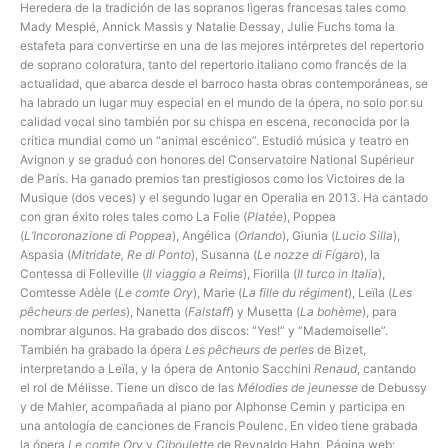
Heredera de la tradición de las sopranos ligeras francesas tales como
Mady Mesplé, Annick Massis y Natalie Dessay, Julie Fuchs toma la
estafeta para convertirse en una de las mejores intérpretes del repertorio
de soprano coloratura, tanto del repertorio italiano como francés de la
actualidad, que abarca desde el barroco hasta obras contemporáneas, se
ha labrado un lugar muy especial en el mundo de la ópera, no solo por su
calidad vocal sino también por su chispa en escena, reconocida por la
crítica mundial como un “animal escénico”. Estudió música y teatro en
Avignon y se graduó con honores del Conservatoire National Supérieur
de París. Ha ganado premios tan prestigiosos como los Victoires de la
Musique (dos veces) y el segundo lugar en Operalia en 2013. Ha cantado
con gran éxito roles tales como La Folie (
Platée
), Poppea
(
L’Incoronazione di Poppea
), Angélica (
Orlando
), Giunia (
Lucio Silla
),
Aspasia (
Mitridate, Re di Ponto
), Susanna (
Le nozze di Fígaro
), la
Contessa di Folleville (
Il viaggio a Reims
), Fiorilla (
Il turco in Italia
),
Comtesse Adèle (
Le comte Ory
), Marie (
La fille du régiment
), Leïla (
Les
pêcheurs de perles
), Nanetta (
Falstaff
) y Musetta (
La bohème
), para
nombrar algunos. Ha grabado dos discos: “Yes!” y “Mademoiselle”.
También ha grabado la ópera
Les pêcheurs de perles
de Bizet,
interpretando a Leïla, y la ópera de Antonio Sacchini
Renaud
, cantando
el rol de Mélisse. Tiene un disco de las
Mélodies de jeunesse
de Debussy
y de Mahler, acompañada al piano por Alphonse Cemin y participa en
una antología de canciones de Francis Poulenc. En video tiene grabada
la ópera
Le comte Ory
y
Ciboulette
de Reynaldo Hahn. Página web: