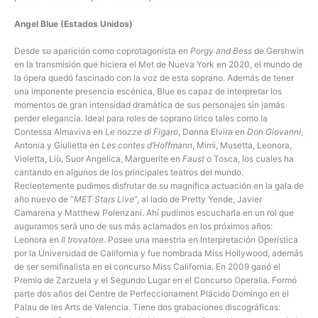
Angel Blue (Estados Unidos)
Desde su aparición como coprotagonista en
Porgy and Bess
de Gershwin
en la transmisión que hiciera el Met de Nueva York en 2020, el mundo de
la ópera quedó fascinado con la voz de esta soprano. Además de tener
una imponente presencia escénica, Blue es capaz de interpretar los
momentos de gran intensidad dramática de sus personajes sin jamás
perder elegancia. Ideal para roles de soprano lírico tales como la
Contessa Almaviva en
Le nozze di Figaro
, Donna Elvira en
Don Giovanni
,
Antonia y Giulietta en
Les contes d’Hoffmann
, Mimì, Musetta, Leonora,
Violetta, Liù, Suor Angelica, Marguerite en
Faust
o Tosca, los cuales ha
cantando en algunos de los principales teatros del mundo.
Recientemente pudimos disfrutar de su magnífica actuación en la gala de
año nuevo de “
MET Stars Live
”, al lado de Pretty Yende, Javier
Camarena y Matthew Polenzani. Ahí pudimos escucharla en un rol que
auguramos será uno de sus más aclamados en los próximos años:
Leonora en
Il trovatore
. Posee una maestría en Interpretación Operística
por la Universidad de California y fue nombrada Miss Hollywood, además
de ser semifinalista en el concurso Miss California. En 2009 ganó el
Premio de Zarzuela y el Segundo Lugar en el Concurso Operalia. Formó
parte dos años del Centre de Perfeccionament Plácido Domingo en el
Palau de les Arts de Valencia. Tiene dos grabaciones discográficas: