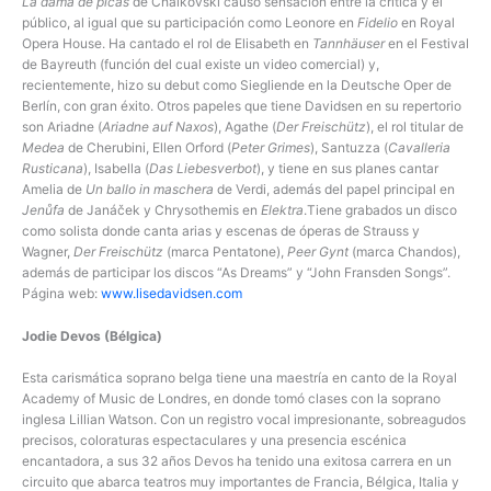
La dama de picas
de Chaikovski causó sensación entre la crítica y el
público, al igual que su participación como Leonore en
Fidelio
en Royal
Opera House. Ha cantado el rol de Elisabeth en
Tannhäuser
en el Festival
de Bayreuth (función del cual existe un video comercial) y,
recientemente, hizo su debut como Siegliende en la Deutsche Oper de
Berlín, con gran éxito. Otros papeles que tiene Davidsen en su repertorio
son Ariadne (
Ariadne auf Naxos
), Agathe (
Der Freischütz
), el rol titular de
Medea
de Cherubini, Ellen Orford (
Peter Grimes
), Santuzza (
Cavalleria
Rusticana
), Isabella (
Das Liebesverbot
), y tiene en sus planes cantar
Amelia de
Un ballo in maschera
de Verdi, además del papel principal en
Jenůfa
de Janáček y Chrysothemis en
Elektra
.Tiene grabados un disco
como solista donde canta arias y escenas de óperas de Strauss y
Wagner,
Der Freischütz
(marca Pentatone),
Peer Gynt
(marca Chandos),
además de participar los discos “As Dreams” y “John Fransden Songs”.
Página web:
www.lisedavidsen.com
Jodie Devos (Bélgica)
Esta carismática soprano belga tiene una maestría en canto de la Royal
Academy of Music de Londres, en donde tomó clases con la soprano
inglesa Lillian Watson. Con un registro vocal impresionante, sobreagudos
precisos, coloraturas espectaculares y una presencia escénica
encantadora, a sus 32 años Devos ha tenido una exitosa carrera en un
circuito que abarca teatros muy importantes de Francia, Bélgica, Italia y