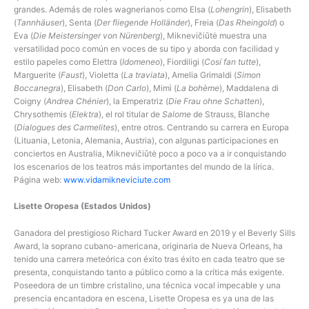
grandes. Además de roles wagnerianos como Elsa (
Lohengrin
), Elisabeth
(
Tannhäuser
), Senta (
Der fliegende Holländer
), Freia (
Das Rheingold
) o
Eva (
Die Meistersinger von Nürenberg
), Miknevičiūtė muestra una
versatilidad poco común en voces de su tipo y aborda con facilidad y
estilo papeles como Elettra (
Idomeneo
), Fiordiligi (
Cosí fan tutte
),
Marguerite (
Faust
), Violetta (
La traviata
), Amelia Grimaldi (
Simon
Boccanegra
), Elisabeth (
Don Carlo
), Mimì (
La bohème
), Maddalena di
Coigny (
Andrea Chénier
), la Emperatriz (
Die Frau ohne Schatten
),
Chrysothemis (
Elektra
), el rol titular de
Salome
de Strauss, Blanche
(
Dialogues des Carmelites
), entre otros. Centrando su carrera en Europa
(Lituania, Letonia, Alemania, Austria), con algunas participaciones en
conciertos en Australia, Miknevičiūtė poco a poco va a ir conquistando
los escenarios de los teatros más importantes del mundo de la lírica.
Página web:
www.vidamikneviciute.com
Lisette Oropesa (Estados Unidos)
Ganadora del prestigioso Richard Tucker Award en 2019 y el Beverly Sills
Award, la soprano cubano-americana, originaria de Nueva Orleans, ha
tenido una carrera meteórica con éxito tras éxito en cada teatro que se
presenta, conquistando tanto a público como a la crítica más exigente.
Poseedora de un timbre cristalino, una técnica vocal impecable y una
presencia encantadora en escena, Lisette Oropesa es ya una de las