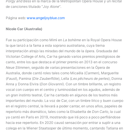
Porgy and Bess
en la marca de la Metropolitan Opera House y un recital
de canciones titulado “
Joy Alone
”.
Página web:
www.angeljoyblue.com
Nicole Car (Australia)
Fue su participación como Mimì en
La bohème
en la Royal Opera House
la que lanzó a la fama a esta soprano australiana, cuya tierna
interpretación atrajo las miradas del mundo de la ópera. Graduada del
Victorian College of Arts, Car ha ganado varios premios prestigiosos de
canto, entre los que destaca el primer premio en 2013 en el concurso
Neue Stimmen
, seguido de varias presentaciones en la Ópera de
Australia, donde cantó roles tales como Micaëla (
Carmen
), Marguerite
(
Faust
), Pamina (
Die Zauberflöte
), Leïla (
Les pêcheurs de perles
), Donna
Anna y Donna Elvira (
Don Giovanni
). Con un timbre brillante, un registro
vocal con cuerpo en el centro y luminosidad en los agudos, además de
un gran instinto teatral, Car ha cantado en algunos de los teatros más
importantes del mundo. La voz de Car, con un timbre lírico y buen cuerpo
en el registro central, la llevará a poder cantar, en unos años, papeles de
repertorio más dramático, tales como la Elisabetta de
Don Carlo
, la cual
ya cantó en Paris en 2019, mostrando que irá poco a poco perfilándose
hacia ese repertorio. En 2020 causó sensación por entrar a suplir a una
colega en la Wiener Staatsoper de último momento, cantando Tatiana en