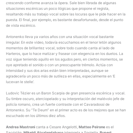
crescendo
conforme avanza la ópera. Sale bien librada de algunas
situaciones escénicas un poco ilógicas que propone el regista,
resaltando más su trabajo vocal sobre las locuras que le pide hacer en la
puesta. El final, por ejemplo, es bastante desafortunado, desde el punto
de vista escénico.
Antonenko lleva ya varios años con una situación vocal bastante
irregular. En este video, todavía escuchamos en el tenor letón algunos
momentos de brillantez vocal, sobre todo cuando canta al lado de
Harteros, que lo hace matizar y frasear con elegencia en los duetos. La
voz sigue teniendo
squillo
en los agudos pero, en ciertos momentos, se
oye apretado el sonido o con un preocupante trémolo. Actúa con
intensidad y sus dos arias están bien interpretadas, aunque se
agradecería un poco más de sutileza en ellas, especialmente en ‘E
lucevan le stelle’.
Ludovic Tézier es un Baron Scarpia de gran presencia escénica y vocal.
Su timbre oscuro, aterciopelado y su interpretación del malévolo jefe de
policía romano, crea un fuerte contraste con el Cavaradossi de
Antonenko. Su “Te Deum” en el primer acto es de los mejores que se han
escuchado en los últimos diez años.
Andrea Mastroni
canta a Cesare Angelotti,
Matteo Peirone
es el
Sacristán,
Mikeldi Atxalandabaso
interpreta a Spoletta,
Rupert