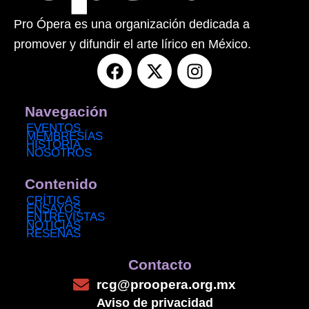
Pro Ópera es una organización dedicada a
promover y difundir el arte lírico en México.
F
X
I
a
-
n
c
t
s
e
w
t
Navegación
b
i
a
EVENTOS
MEMBRESÍAS
o
t
g
HISTORIA
NOSOTROS
o
t
r
k
e
a
Contenido
r
m
CRÍTICAS
ENSAYOS
ENTREVISTAS
NOTICIAS
RESEÑAS
Contacto
rcg@proopera.org.mx
Aviso de privacidad