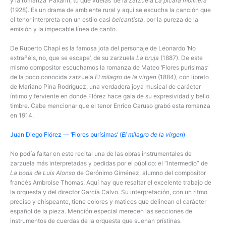
y la romanza ‘Paxarín, tú que vuelas’ de la zarzuela
La pícara molinera
(1928). Es un drama de ambiente rural y aquí se escucha la canción que
el tenor interpreta con un estilo casi
belcantista
, por la pureza de la
emisión y la impecable línea de canto.
De Ruperto Chapí es la famosa jota del personaje de Leonardo ‘No
extrañéis, no, que se escape’, de su zarzuela
La bruja
(1887). De este
mismo compositor escuchamos la romanza de Mateo ‘Flores purísimas’
de la poco conocida zarzuela
El milagro de la virgen
(1884), con libreto
de Mariano Pina Rodríguez; una verdadera joya musical de carácter
íntimo y ferviente en donde Flórez hace gala de su expresividad y bello
timbre. Cabe mencionar que el tenor Enrico Caruso grabó esta romanza
en 1914.
Juan Diego Flórez — ‘Flores purísimas’ (
El milagro de la virgen
)
No podía faltar en este recital una de las obras instrumentales de
zarzuela más interpretadas y pedidas por el público: el “Intermedio” de
La boda de Luis Alonso
de Gerónimo Giménez, alumno del compositor
francés Ambroise Thomas. Aquí hay que resaltar el excelente trabajo de
la orquesta y del director García Calvo. Su interpretación, con un ritmo
preciso y chispeante, tiene colores y matices que delinean el carácter
español de la pieza. Mención especial merecen las secciones de
instrumentos de cuerdas de la orquesta que suenan prístinas.