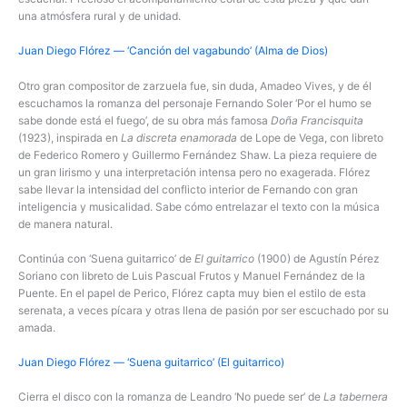
una atmósfera rural y de unidad.
Juan Diego Flórez — ‘Canción del vagabundo’ (Alma de Dios)
Otro gran compositor de zarzuela fue, sin duda, Amadeo Vives, y de él
escuchamos la romanza del personaje Fernando Soler ‘Por el humo se
sabe donde está el fuego’, de su obra más famosa
Doña Francisquita
(1923), inspirada en
La discreta enamorada
de Lope de Vega, con libreto
de Federico Romero y Guillermo Fernández Shaw. La pieza requiere de
un gran lirismo y una interpretación intensa pero no exagerada. Flórez
sabe llevar la intensidad del conflicto interior de Fernando con gran
inteligencia y musicalidad. Sabe cómo entrelazar el texto con la música
de manera natural.
Continúa con ‘Suena guitarrico’ de
El guitarrico
(1900) de Agustín Pérez
Soriano con libreto de Luis Pascual Frutos y Manuel Fernández de la
Puente. En el papel de Perico, Flórez capta muy bien el estilo de esta
serenata, a veces pícara y otras llena de pasión por ser escuchado por su
amada.
Juan Diego Flórez — ‘Suena guitarrico’ (El guitarrico)
Cierra el disco con la romanza de Leandro ‘No puede ser’ de
La tabernera