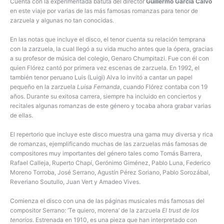
Cuenta con la experimentada batuta del director
Guillermo García Calvo
en este viaje por varias de las más famosas romanzas para tenor de
zarzuela y algunas no tan conocidas.
En las notas que incluye el disco, el tenor cuenta su relación temprana
con la zarzuela, la cual llegó a su vida mucho antes que la ópera, gracias
a su profesor de música del colegio, Genaro Chumpitazi. Fue con él con
quien Flórez cantó por primera vez escenas de zarzuela. En 1992, el
también tenor peruano Luis (Luigi) Alva lo invitó a cantar un papel
pequeño en la zarzuela
Luisa Fernanda
, cuando Flórez contaba con 19
años. Durante su exitosa carrera, siempre ha incluido en conciertos y
recitales algunas romanzas de este género y tocaba ahora grabar varias
de ellas.
El repertorio que incluye este disco muestra una gama muy diversa y rica
de romanzas, ejemplificando muchas de las zarzuelas más famosas de
compositores muy importantes del género tales como Tomás Barrera,
Rafael Calleja, Ruperto Chapí, Gerónimo Giménez, Pablo Luna, Federico
Moreno Torroba, José Serrano, Agustín Pérez Soriano, Pablo Sorozábal,
Reveriano Soutullo, Juan Vert y Amadeo Vives.
Comienza el disco con una de las páginas musicales más famosas del
compositor Serrano: ‘Te quiero, morena’ de la zarzuela
El trust de los
tenorios
. Estrenada en 1910, es una pieza que han interpretado con