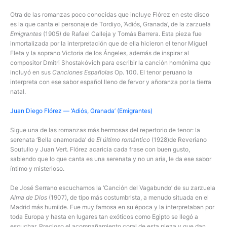
Otra de las romanzas poco conocidas que incluye Flórez en este disco
es la que canta el personaje de Tordiyo, ‘Adiós, Granada’, de la zarzuela
Emigrantes
(1905) de Rafael Calleja y Tomás Barrera. Esta pieza fue
inmortalizada por la interpretación que de ella hicieron el tenor Miguel
Fleta y la soprano Victoria de los Ángeles, además de inspirar al
compositor Dmitri Shostakóvich para escribir la canción homónima que
incluyó en sus
Canciones Españolas
Op. 100. El tenor peruano la
interpreta con ese sabor español lleno de fervor y añoranza por la tierra
natal.
Juan Diego Flórez — ‘Adiós, Granada’ (Emigrantes)
Sigue una de las romanzas más hermosas del repertorio de tenor: la
serenata ‘Bella enamorada’ de
El último romántico
(1928)de Reveriano
Soutullo y Juan Vert. Flórez acaricia cada frase con buen gusto,
sabiendo que lo que canta es una serenata y no un aria, le da ese sabor
íntimo y misterioso.
De José Serrano escuchamos la ‘Canción del Vagabundo’ de su zarzuela
Alma de Dios
(1907), de tipo más costumbrista, a menudo situada en el
Madrid más humilde. Fue muy famosa en su época y la interpretaban por
toda Europa y hasta en lugares tan exóticos como Egipto se llegó a
escuchar. Precioso el acompañamiento coral de esta pieza y que dan