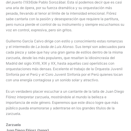
del puerto
(1936)de Pablo Sorozábal. Esta sí podemos decir que es casi
una aria de ópera, por su fuerza dramática y su orquestación más
pesada, llevando al tenor al límite de la intensidad emocional. Flórez
sabe cantarla con la pasión y desesperación que requiere la partitura,
pero nunca pierde el control de su instrumento y siempre escuchamos su
voz en control, expresiva, pero sin gritos.
Guillermo García Calvo dirige con estilo y conocimiento estas romanzas
y el intermedio de
La boda de Luis Alonso
. Sus
tempi
son adecuados para
cada pieza y sabe que hay una gran gama de estilos dentro de la misma
zarzuela, desde las más populares, que resaltan la idiosincrasia del
Madrid del siglo XVIII, XIX y XX, hasta aquellas casi operísticas con
orquestaciones más densas. Excelente el trabajo de la Orquesta Juvenil
Sinfonía por el Perú y el Coro Juvenil Sinfonía por el Perú quienes tocan
con una energía contagiosa y un sonido solar y atractivo.
Es un verdadero placer escuchar a un cantante de la talla de Juan Diego
Flórez interpretar zarzuela, mostrándole al mundo la belleza e
importancia de este género. Esperemos que este disco logre que más
público pueda enamorarse y adentrarse en los grandes títulos de la
zarzuela.
Zarzuela
Juan Diego Flórez (tenor)