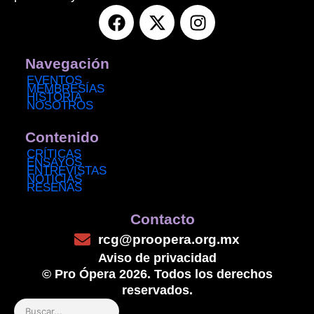
F
X
I
a
-
n
c
t
s
e
w
t
Navegación
b
i
a
EVENTOS
MEMBRESÍAS
o
t
g
HISTORIA
NOSOTROS
o
t
r
k
e
a
Contenido
r
m
CRÍTICAS
ENSAYOS
ENTREVISTAS
NOTICIAS
RESEÑAS
Contacto
rcg@proopera.org.mx
Aviso de privacidad
© Pro Ópera 2026. Todos los derechos
reservados.