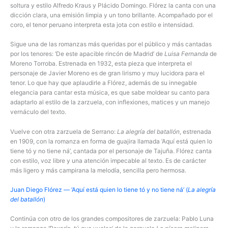
soltura y estilo Alfredo Kraus y Plácido Domingo. Flórez la canta con una
dicción clara, una emisión limpia y un tono brillante. Acompañado por el
coro, el tenor peruano interpreta esta jota con estilo e intensidad.
Sigue una de las romanzas más queridas por el público y más cantadas
por los tenores: ‘De este apacible rincón de Madrid’ de
Luisa Fernanda
de
Moreno Torroba. Estrenada en 1932, esta pieza que interpreta el
personaje de Javier Moreno es de gran lirismo y muy lucidora para el
tenor. Lo que hay que aplaudirle a Flórez, además de su innegable
elegancia para cantar esta música, es que sabe moldear su canto para
adaptarlo al estilo de la zarzuela, con inflexiones, matices y un manejo
vernáculo del texto.
Vuelve con otra zarzuela de Serrano:
La alegría del batallón
, estrenada
en 1909, con la romanza en forma de guajira llamada ‘Aquí está quien lo
tiene tó y no tiene ná’, cantada por el personaje de Tajuña. Flórez canta
con estilo, voz libre y una atención impecable al texto. Es de carácter
más ligero y más campirana la melodía, sencilla pero hermosa.
Juan Diego Flórez — ‘Aquí está quien lo tiene tó y no tiene ná’ (
La alegría
del batallón
)
Continúa con otro de los grandes compositores de zarzuela: Pablo Luna