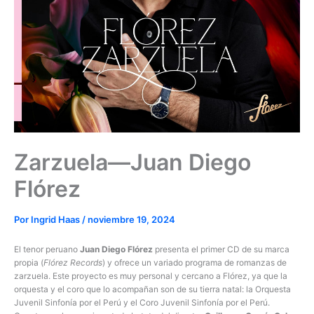
Zarzuela—Juan Diego
Flórez
Por
Ingrid Haas
/
noviembre 19, 2024
El tenor peruano
Juan Diego Flórez
presenta el primer CD de su marca
propia (
Flórez Records
) y ofrece un variado programa de romanzas de
zarzuela. Este proyecto es muy personal y cercano a Flórez, ya que la
orquesta y el coro que lo acompañan son de su tierra natal: la Orquesta
Juvenil Sinfonía por el Perú y el Coro Juvenil Sinfonía por el Perú.