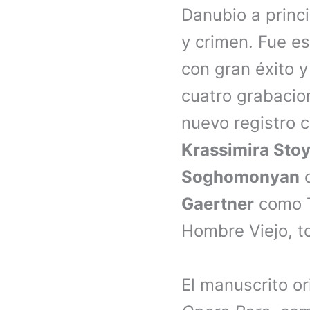
Danubio a princi
y crimen. Fue e
con gran éxito 
cuatro grabacio
nuevo registro 
Krassimira Sto
Soghomonyan
c
Gaertner
como T
Hombre Viejo, t
El manuscrito or