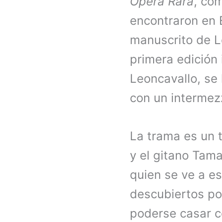
Opera Rara
, com
encontraron en E
manuscrito de L
primera edición
Leoncavallo, se
con un intermez
La trama es un t
y el gitano Tama
quien se ve a e
descubiertos por
poderse casar c