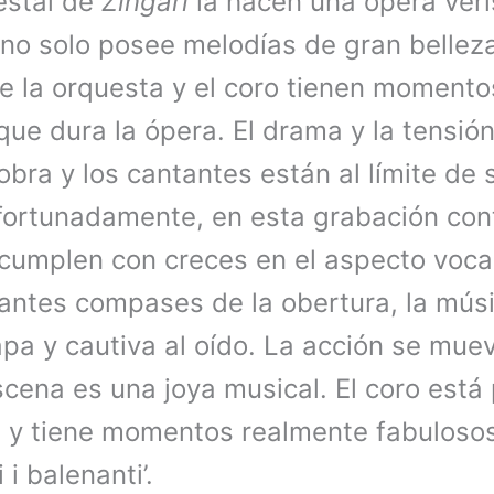
estal de
Zingari
la hacen una ópera ver
 no solo posee melodías de gran belleza
ue la orquesta y el coro tienen momento
que dura la ópera. El drama y la tensi
obra y los cantantes están al límite de
fortunadamente, en esta grabación co
 cumplen con creces en el aspecto voca
antes compases de la obertura, la mús
apa y cautiva al oído. La acción se mu
cena es una joya musical. El coro está
a y tiene momentos realmente fabuloso
 i balenanti’.