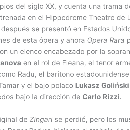
pios del siglo XX, y cuenta una trama d
strenada en el Hippodrome Theatre de 
y después se presentó en Estados Unido
nes de esta ópera y ahora
Opera Rara
p
con un elenco encabezado por la sopra
yanova
en el rol de Fleana, el tenor ar
omo Radu, el barítono estadounidens
amar y el bajo polaco
Lukasz Goliński
odos bajo la dirección de
Carlo Rizzi
.
iginal de
Zingari
se perdió, pero los mu