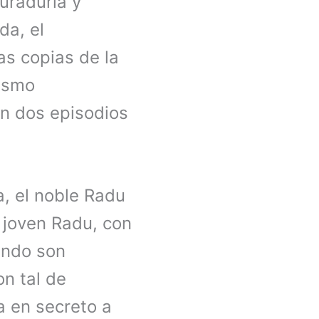
curaduría y
da, el
s copias de la
mismo
en dos episodios
a, el noble Radu
l joven Radu, con
ando son
on tal de
a en secreto a