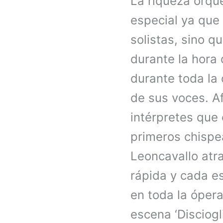
La riqueza orqu
especial ya que
solistas, sino q
durante la hora 
durante toda la 
de sus voces. A
intérpretes que
primeros chispe
Leoncavallo atr
rápida y cada es
en toda la óper
escena ‘Disciogli