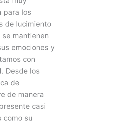
ista muy
 para los
s de lucimiento
ón se mantienen
 sus emociones y
ntamos con
l. Desde los
ica de
eve de manera
 presente casi
s como su