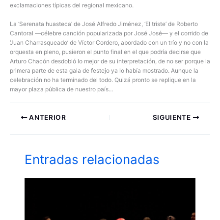
exclamaciones típicas del regional mexicano.
La ‘Serenata huasteca’ de José Alfredo Jiménez, ‘El triste’ de Roberto
Cantoral —célebre canción popularizada por José José— y el corrido de
‘Juan Charrasqueado’ de Víctor Cordero, abordado con un trío y no con la
orquesta en pleno, pusieron el punto final en el que podría decirse que
Arturo Chacón desdobló lo mejor de su interpretación, de no ser porque la
primera parte de esta gala de festejo ya lo había mostrado. Aunque la
celebración no ha terminado del todo. Quizá pronto se replique en la
mayor plaza pública de nuestro país…
ANTERIOR
SIGUIENTE
Entradas relacionadas