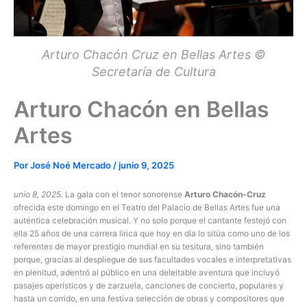
Arturo Chacón Cruz en Bellas Artes ©
Secretaría de Cultura
Arturo Chacón en Bellas
Artes
Por
José Noé Mercado
/
junio 9, 2025
unio 8, 2025.
La gala con el tenor sonorense
Arturo Chacón-Cruz
ofrecida este domingo en el Teatro del Palacio de Bellas Artes fue una
auténtica celebración musical. Y no solo porque el cantante festejó con
ella 25 años de una carrera lírica que hoy en día lo sitúa como uno de los
referentes de mayor prestigio mundial en su tesitura, sino también
porque, gracias al despliegue de sus facultades vocales e interpretativas
en plenitud, adentró al público en una deleitable aventura que incluyó
pasajes operísticos y de zarzuela, canciones de concierto, populares y
hasta un corrido, en una festiva selección de obras y compositores que