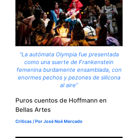
“La autómata Olympia fue presentada
como una suerte de Frankenstein
femenina burdamente ensamblada, con
enormes pechos y pezones de silicona
al aire”
Puros cuentos de Hoffmann en
Bellas Artes
Críticas
/ Por
José Noé Mercado