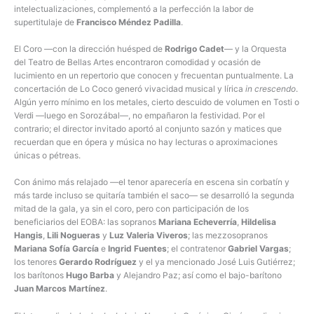
intelectualizaciones, complementó a la perfección la labor de
supertitulaje de
Francisco Méndez Padilla
.
El Coro —con la dirección huésped de
Rodrigo Cadet
— y la Orquesta
del Teatro de Bellas Artes encontraron comodidad y ocasión de
lucimiento en un repertorio que conocen y frecuentan puntualmente. La
concertación de Lo Coco generó vivacidad musical y lírica
in crescendo
.
Algún yerro mínimo en los metales, cierto descuido de volumen en Tosti o
Verdi —luego en Sorozábal—, no empañaron la festividad. Por el
contrario; el director invitado aportó al conjunto sazón y matices que
recuerdan que en ópera y música no hay lecturas o aproximaciones
únicas o pétreas.
Con ánimo más relajado —el tenor aparecería en escena sin corbatín y
más tarde incluso se quitaría también el saco— se desarrolló la segunda
mitad de la gala, ya sin el coro, pero con participación de los
beneficiarios del EOBA: las sopranos
Mariana Echeverría
,
Hildelisa
Hangis
,
Lili Nogueras
y
Luz Valeria Viveros
; las mezzosopranos
Mariana Sofía García
e
Ingrid Fuentes
; el contratenor
Gabriel Vargas
;
los tenores
Gerardo Rodríguez
y el ya mencionado José Luis Gutiérrez;
los barítonos
Hugo Barba
y Alejandro Paz; así como el bajo-barítono
Juan Marcos Martínez
.