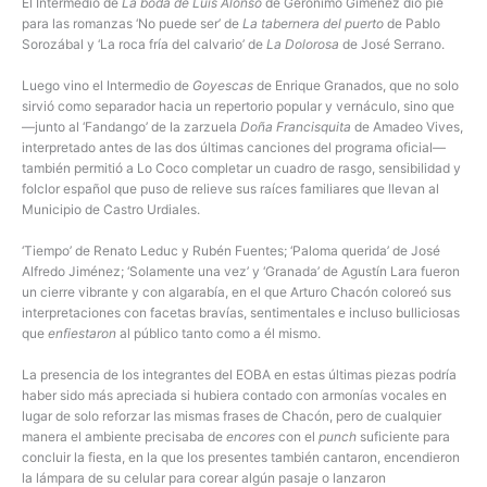
El Intermedio de
La boda de Luis Alonso
de Gerónimo Giménez dio pie
para las romanzas ‘No puede ser’ de
La tabernera del puerto
de Pablo
Sorozábal y ‘La roca fría del calvario’ de
La Dolorosa
de José Serrano.
Luego vino el Intermedio de
Goyescas
de Enrique Granados, que no solo
sirvió como separador hacia un repertorio popular y vernáculo, sino que
—junto al ‘Fandango’ de la zarzuela
Doña Francisquita
de Amadeo Vives,
interpretado antes de las dos últimas canciones del programa oficial—
también permitió a Lo Coco completar un cuadro de rasgo, sensibilidad y
folclor español que puso de relieve sus raíces familiares que llevan al
Municipio de Castro Urdiales.
‘Tiempo’ de Renato Leduc y Rubén Fuentes; ‘Paloma querida’ de José
Alfredo Jiménez; ‘Solamente una vez’ y ‘Granada’ de Agustín Lara fueron
un cierre vibrante y con algarabía, en el que Arturo Chacón coloreó sus
interpretaciones con facetas bravías, sentimentales e incluso bulliciosas
que
enfiestaron
al público tanto como a él mismo.
La presencia de los integrantes del EOBA en estas últimas piezas podría
haber sido más apreciada si hubiera contado con armonías vocales en
lugar de solo reforzar las mismas frases de Chacón, pero de cualquier
manera el ambiente precisaba de
encores
con el
punch
suficiente para
concluir la fiesta, en la que los presentes también cantaron, encendieron
la lámpara de su celular para corear algún pasaje o lanzaron