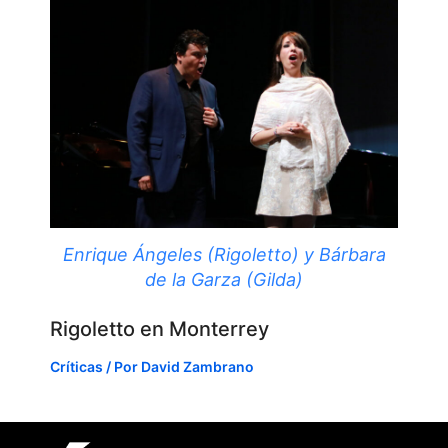
Enrique Ángeles (Rigoletto) y Bárbara
de la Garza (Gilda)
Rigoletto en Monterrey
Críticas
/ Por
David Zambrano