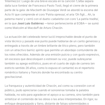
‘Intermezzo’. Luego de una breve escala en la canción ‘L’alba separa
dalla luce l’ombra’ de Francesco Paolo Tosti, llegó el cierre de la primera
parte de la gala: de
Macbeth
de Giuseppe Verdi se abordó la escena del
Acto IV que comprende el coro ‘Patria opressa’, el aria ‘Oh figli… Ah, la
paterna mano’ y cerró con el dueto-
cabaletta
con coro ‘La patria tradita’,
en la que
José Luis Gutiérrez
—tenor perteneciente al EOBA— se sumó
como Malcolm al Macduff de Arturo Chacón.
La actuación del celebrado tenor lució irreprochable desde el punto de
vista técnico y pasado ese punto puede hablarse de un canto generoso y
entregado a través de un timbre brillante de lírico pleno, pero también
con un atractivo barniz
spinto
que permite un abordaje contundente de
los roles ofrecidos. Además de una emisión pulcra y con gusto expresivo,
sin excesos que descoloquen o estresen su voz, puede subrayarse
también su apego estilístico, pues en el cuarto de siglo de carrera (en
estricto sentido 26 años, como lo expuso el cantante) es el repertorio
romántico italiano y francés donde ha encontrado su centro
gravitacional.
La franqueza y autenticidad de Chacón, así como su conexión con el
público, pudo apreciarse cuando el sonorense tomaba la palabra
hablada, no solo para agradecer el apoyo a su carrera, sino también para
sintetizar el contenido de las obras o las arias interpretadas. En rigor, su
enfoque desparpajado y llano, distante de falsas solemnidades o