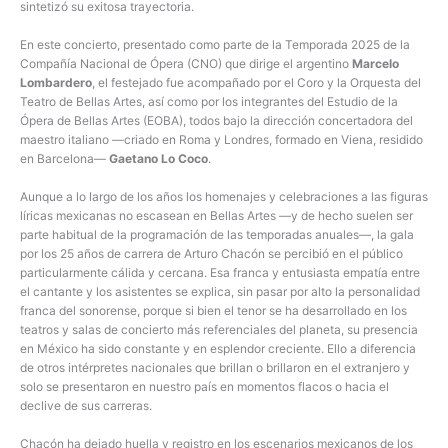
sintetizó su exitosa trayectoria.
En este concierto, presentado como parte de la Temporada 2025 de la
Compañía Nacional de Ópera (CNO) que dirige el argentino
Marcelo
Lombardero
, el festejado fue acompañado por el Coro y la Orquesta del
Teatro de Bellas Artes, así como por los integrantes del Estudio de la
Ópera de Bellas Artes (EOBA), todos bajo la dirección concertadora del
maestro italiano —criado en Roma y Londres, formado en Viena, residido
en Barcelona—
Gaetano Lo Coco
.
Aunque a lo largo de los años los homenajes y celebraciones a las figuras
líricas mexicanas no escasean en Bellas Artes —y de hecho suelen ser
parte habitual de la programación de las temporadas anuales—, la gala
por los 25 años de carrera de Arturo Chacón se percibió en el público
particularmente cálida y cercana. Esa franca y entusiasta empatía entre
el cantante y los asistentes se explica, sin pasar por alto la personalidad
franca del sonorense, porque si bien el tenor se ha desarrollado en los
teatros y salas de concierto más referenciales del planeta, su presencia
en México ha sido constante y en esplendor creciente. Ello a diferencia
de otros intérpretes nacionales que brillan o brillaron en el extranjero y
solo se presentaron en nuestro país en momentos flacos o hacia el
declive de sus carreras.
Chacón ha dejado huella y registro en los escenarios mexicanos de los