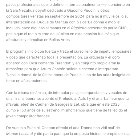
pasos profesionales que lo definen internacionalmente —el concierto en
la Sala Nezahualcóyotl dedicado a Giacomo Puccini y otros
compositores veristas en septiembre de 2024, para no ir muy lejos; o su
interpretación del Duque de Mantua con bis de ‘La donna è mobile’
incluido, hace algunas semanas en el
Rigoletto
presentado por la CNO—,
por lo que el recibimiento del público en esta ocasión fue más que
afectuoso y cómplice en Bellas Artes.
El programa inició con fuerza y trazó el curso lleno de ímpetu, emociones
y gozo que caracterizó toda la presentación. La orquesta y el coro
abrieron con ‘Così comanda Turandot’, y en conjunto propiciaron la
atmósfera para que Arturo Chacón saliera a escena e interpretara
‘Nessun dorma’ de la última ópera de Puccini, una de las arias insignia del
tenor en años recientes.
Con la misma dinámica, de intercalar pasajes orquestales y vocales de
una misma ópera, se abordó el Preludio al Acto I y el aria ‘La fleur que tu
m’avais jetée’ de
Carmen
de Georges Bizet, obra que en este 2025
cumple 150 años de su estreno, mismo tiempo que tiene de fallecido el
joven compositor francés.
De vuelta a Puccini, Chacón ofreció el aria ‘Donna non vidi mai’ de
Manon Lescaut
y dio pauta para que la orquesta hiciera lo propio con su