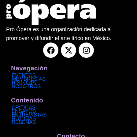
Pro Ópera es una organización dedicada a
promover y difundir el arte lírico en México.
F
X
I
a
-
n
c
t
s
e
w
t
Navegación
b
i
a
EVENTOS
MEMBRESÍAS
o
t
g
HISTORIA
NOSOTROS
o
t
r
k
e
a
Contenido
r
m
CRÍTICAS
ENSAYOS
ENTREVISTAS
NOTICIAS
RESEÑAS
Contacto