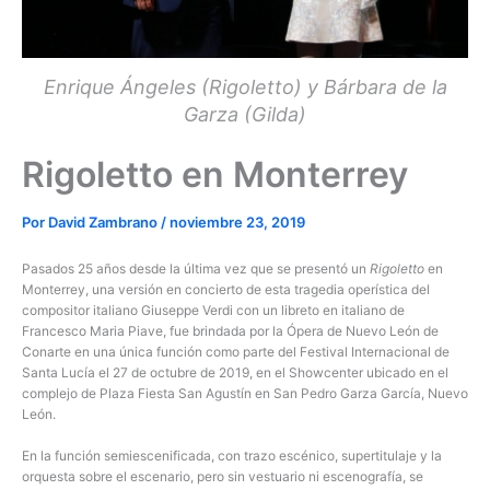
Enrique Ángeles (Rigoletto) y Bárbara de la
Garza (Gilda)
Rigoletto en Monterrey
Por
David Zambrano
/
noviembre 23, 2019
Pasados 25 años desde la última vez que se presentó un
Rigoletto
en
Monterrey, una versión en concierto de esta tragedia operística del
compositor italiano Giuseppe Verdi con un libreto en italiano de
Francesco Maria Piave, fue brindada por la Ópera de Nuevo León de
Conarte en una única función como parte del Festival Internacional de
Santa Lucía el 27 de octubre de 2019, en el Showcenter ubicado en el
complejo de Plaza Fiesta San Agustín en San Pedro Garza García, Nuevo
León.
En la función semiescenificada, con trazo escénico, supertitulaje y la
orquesta sobre el escenario, pero sin vestuario ni escenografía, se