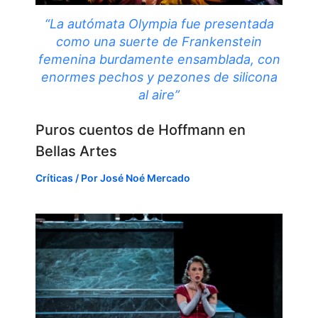
“La autómata Olympia fue presentada
como una suerte de Frankenstein
femenina burdamente ensamblada, con
enormes pechos y pezones de silicona
al aire”
Puros cuentos de Hoffmann en
Bellas Artes
Críticas
/ Por
José Noé Mercado