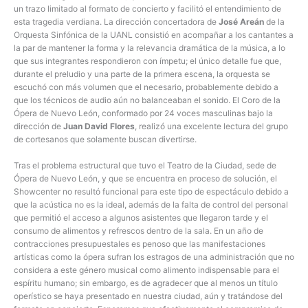
un trazo limitado al formato de concierto y facilitó el entendimiento de
esta tragedia verdiana. La dirección concertadora de
José Areán
de la
Orquesta Sinfónica de la UANL consistió en acompañar a los cantantes a
la par de mantener la forma y la relevancia dramática de la música, a lo
que sus integrantes respondieron con ímpetu; el único detalle fue que,
durante el preludio y una parte de la primera escena, la orquesta se
escuchó con más volumen que el necesario, probablemente debido a
que los técnicos de audio aún no balanceaban el sonido. El Coro de la
Ópera de Nuevo León, conformado por 24 voces masculinas bajo la
dirección de
Juan David Flores
, realizó una excelente lectura del grupo
de cortesanos que solamente buscan divertirse.
Tras el problema estructural que tuvo el Teatro de la Ciudad, sede de
Ópera de Nuevo León, y que se encuentra en proceso de solución, el
Showcenter no resultó funcional para este tipo de espectáculo debido a
que la acústica no es la ideal, además de la falta de control del personal
que permitió el acceso a algunos asistentes que llegaron tarde y el
consumo de alimentos y refrescos dentro de la sala. En un año de
contracciones presupuestales es penoso que las manifestaciones
artísticas como la ópera sufran los estragos de una administración que no
considera a este género musical como alimento indispensable para el
espíritu humano; sin embargo, es de agradecer que al menos un título
operístico se haya presentado en nuestra ciudad, aún y tratándose del