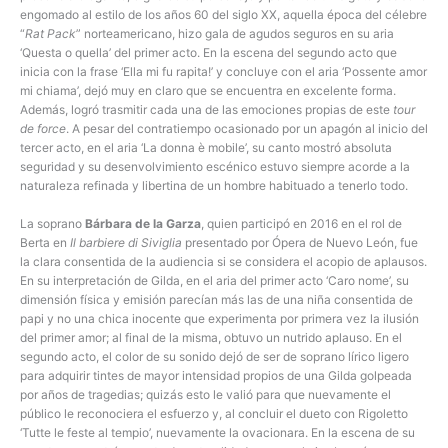
engomado al estilo de los años 60 del siglo XX, aquella época del célebre
“
Rat Pack
” norteamericano, hizo gala de agudos seguros en su aria
‘Questa o quella’ del primer acto. En la escena del segundo acto que
inicia con la frase ‘Ella mi fu rapita!’ y concluye con el aria ‘Possente amor
mi chiama’, dejó muy en claro que se encuentra en excelente forma.
Además, logró trasmitir cada una de las emociones propias de este
tour
de force
. A pesar del contratiempo ocasionado por un apagón al inicio del
tercer acto, en el aria ‘La donna è mobile’, su canto mostró absoluta
seguridad y su desenvolvimiento escénico estuvo siempre acorde a la
naturaleza refinada y libertina de un hombre habituado a tenerlo todo.
La soprano
Bárbara de la Garza
, quien participó en 2016 en el rol de
Berta en
Il barbiere di Siviglia
presentado por Ópera de Nuevo León, fue
la clara consentida de la audiencia si se considera el acopio de aplausos.
En su interpretación de Gilda, en el aria del primer acto ‘Caro nome’, su
dimensión física y emisión parecían más las de una niña consentida de
papi y no una chica inocente que experimenta por primera vez la ilusión
del primer amor; al final de la misma, obtuvo un nutrido aplauso. En el
segundo acto, el color de su sonido dejó de ser de soprano lírico ligero
para adquirir tintes de mayor intensidad propios de una Gilda golpeada
por años de tragedias; quizás esto le valió para que nuevamente el
público le reconociera el esfuerzo y, al concluir el dueto con Rigoletto
‘Tutte le feste al tempio’, nuevamente la ovacionara. En la escena de su