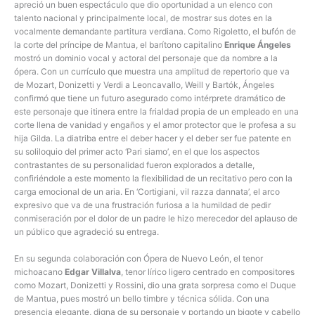
apreció un buen espectáculo que dio oportunidad a un elenco con
talento nacional y principalmente local, de mostrar sus dotes en la
vocalmente demandante partitura verdiana. Como Rigoletto, el bufón de
la corte del príncipe de Mantua, el barítono capitalino
Enrique Ángeles
mostró un dominio vocal y actoral del personaje que da nombre a la
ópera. Con un currículo que muestra una amplitud de repertorio que va
de Mozart, Donizetti y Verdi a Leoncavallo, Weill y Bartók, Ángeles
confirmó que tiene un futuro asegurado como intérprete dramático de
este personaje que itinera entre la frialdad propia de un empleado en una
corte llena de vanidad y engaños y el amor protector que le profesa a su
hija Gilda. La diatriba entre el deber hacer y el deber ser fue patente en
su soliloquio del primer acto ‘Pari siamo’, en el que los aspectos
contrastantes de su personalidad fueron explorados a detalle,
confiriéndole a este momento la flexibilidad de un recitativo pero con la
carga emocional de un aria. En ‘Cortigiani, vil razza dannata’, el arco
expresivo que va de una frustración furiosa a la humildad de pedir
conmiseración por el dolor de un padre le hizo merecedor del aplauso de
un público que agradeció su entrega.
En su segunda colaboración con Ópera de Nuevo León, el tenor
michoacano
Edgar Villalva
, tenor lírico ligero centrado en compositores
como Mozart, Donizetti y Rossini, dio una grata sorpresa como el Duque
de Mantua, pues mostró un bello timbre y técnica sólida. Con una
presencia elegante, digna de su personaje y portando un bigote y cabello