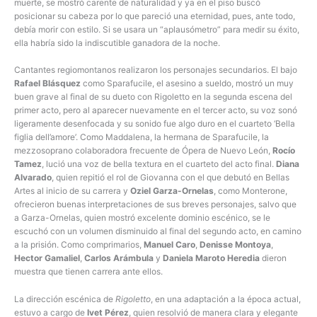
muerte, se mostró carente de naturalidad y ya en el piso buscó
posicionar su cabeza por lo que pareció una eternidad, pues, ante todo,
debía morir con estilo. Si se usara un “aplausómetro” para medir su éxito,
ella habría sido la indiscutible ganadora de la noche.
Cantantes regiomontanos realizaron los personajes secundarios. El bajo
Rafael Blásquez
como Sparafucile, el asesino a sueldo, mostró un muy
buen grave al final de su dueto con Rigoletto en la segunda escena del
primer acto, pero al aparecer nuevamente en el tercer acto, su voz sonó
ligeramente desenfocada y su sonido fue algo duro en el cuarteto ‘Bella
figlia dell’amore’. Como Maddalena, la hermana de Sparafucile, la
mezzosoprano colaboradora frecuente de Ópera de Nuevo León,
Rocío
Tamez
, lució una voz de bella textura en el cuarteto del acto final.
Diana
Alvarado
, quien repitió el rol de Giovanna con el que debutó en Bellas
Artes al inicio de su carrera y
Oziel Garza-Ornelas
, como Monterone,
ofrecieron buenas interpretaciones de sus breves personajes, salvo que
a Garza-Ornelas, quien mostró excelente dominio escénico, se le
escuchó con un volumen disminuido al final del segundo acto, en camino
a la prisión. Como comprimarios,
Manuel Caro
,
Denisse Montoya
,
Hector Gamaliel
,
Carlos Arámbula
y
Daniela Maroto Heredia
dieron
muestra que tienen carrera ante ellos.
La dirección escénica de
Rigoletto
, en una adaptación a la época actual,
estuvo a cargo de
Ivet Pérez
, quien resolvió de manera clara y elegante