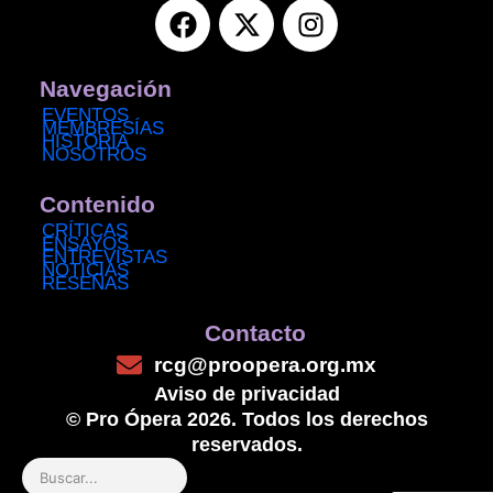
F
X
I
a
-
n
c
t
s
e
w
t
Navegación
b
i
a
EVENTOS
MEMBRESÍAS
o
t
g
HISTORIA
NOSOTROS
o
t
r
k
e
a
Contenido
r
m
CRÍTICAS
ENSAYOS
ENTREVISTAS
NOTICIAS
RESEÑAS
Contacto
rcg@proopera.org.mx
Aviso de privacidad
© Pro Ópera 2026. Todos los derechos
reservados.