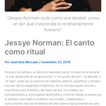
“Jessye Norman lucía como una deidad; como
un ser que trascendía lo ordinariamente
humano”
Jessye Norman: El canto
como ritual
Por
José Noé Mercado
/
noviembre 23, 2019
Rotular a un artista o su obra con leyendas como “lo mejor de la semana”,
“el más destacado de su generación” o “el suceso del año”, “la década” o
“el siglo” suele ser un ejercicio de impronta relativa, superficial y efímera,
muchas veces exagerado e impreciso. No es raro que quien recurre a
esas frases para el bronce, las listas
top ten
, los cintillos, las
contraportadas y otros lugares destinados a contener
blurbs
se ahorre así
el esfuerzo que implica sintetizar con lucidez, compromiso y
conocimiento real ese fenómeno del arte sobre el que pretende discurrir.