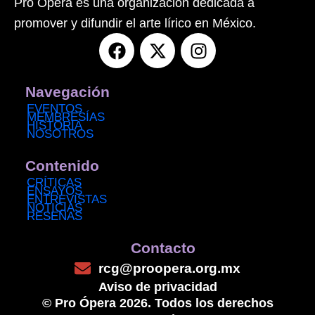
Pro Ópera es una organización dedicada a
promover y difundir el arte lírico en México.
F
X
I
a
-
n
c
t
s
e
w
t
Navegación
b
i
a
EVENTOS
MEMBRESÍAS
o
t
g
HISTORIA
NOSOTROS
o
t
r
k
e
a
Contenido
r
m
CRÍTICAS
ENSAYOS
ENTREVISTAS
NOTICIAS
RESEÑAS
Contacto
rcg@proopera.org.mx
Aviso de privacidad
© Pro Ópera 2026. Todos los derechos