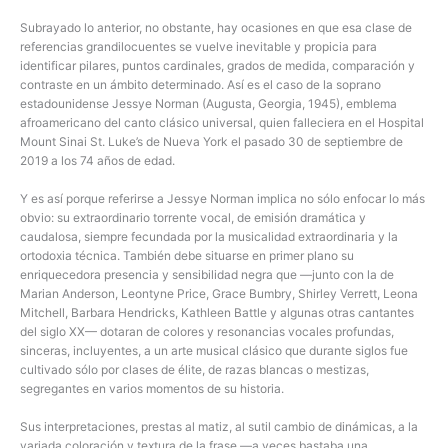
Subrayado lo anterior, no obstante, hay ocasiones en que esa clase de
referencias grandilocuentes se vuelve inevitable y propicia para
identificar pilares, puntos cardinales, grados de medida, comparación y
contraste en un ámbito determinado. Así es el caso de la soprano
estadounidense Jessye Norman (Augusta, Georgia, 1945), emblema
afroamericano del canto clásico universal, quien falleciera en el Hospital
Mount Sinai St. Luke’s de Nueva York el pasado 30 de septiembre de
2019 a los 74 años de edad.
Y es así porque referirse a Jessye Norman implica no sólo enfocar lo más
obvio: su extraordinario torrente vocal, de emisión dramática y
caudalosa, siempre fecundada por la musicalidad extraordinaria y la
ortodoxia técnica. También debe situarse en primer plano su
enriquecedora presencia y sensibilidad negra que —junto con la de
Marian Anderson, Leontyne Price, Grace Bumbry, Shirley Verrett, Leona
Mitchell, Barbara Hendricks, Kathleen Battle y algunas otras cantantes
del siglo XX— dotaran de colores y resonancias vocales profundas,
sinceras, incluyentes, a un arte musical clásico que durante siglos fue
cultivado sólo por clases de élite, de razas blancas o mestizas,
segregantes en varios momentos de su historia.
Sus interpretaciones, prestas al matiz, al sutil cambio de dinámicas, a la
variada coloración y textura de la frase —a veces bastaba una