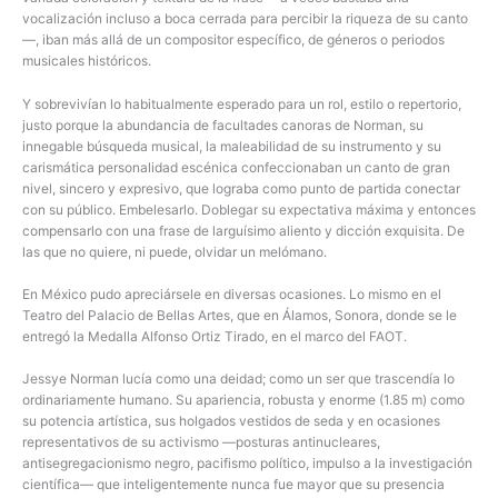
vocalización incluso a boca cerrada para percibir la riqueza de su canto
—, iban más allá de un compositor específico, de géneros o periodos
musicales históricos.
Y sobrevivían lo habitualmente esperado para un rol, estilo o repertorio,
justo porque la abundancia de facultades canoras de Norman, su
innegable búsqueda musical, la maleabilidad de su instrumento y su
carismática personalidad escénica confeccionaban un canto de gran
nivel, sincero y expresivo, que lograba como punto de partida conectar
con su público. Embelesarlo. Doblegar su expectativa máxima y entonces
compensarlo con una frase de larguísimo aliento y dicción exquisita. De
las que no quiere, ni puede, olvidar un melómano.
En México pudo apreciársele en diversas ocasiones. Lo mismo en el
Teatro del Palacio de Bellas Artes, que en Álamos, Sonora, donde se le
entregó la Medalla Alfonso Ortiz Tirado, en el marco del FAOT.
Jessye Norman lucía como una deidad; como un ser que trascendía lo
ordinariamente humano. Su apariencia, robusta y enorme (1.85 m) como
su potencia artística, sus holgados vestidos de seda y en ocasiones
representativos de su activismo —posturas antinucleares,
antisegregacionismo negro, pacifismo político, impulso a la investigación
científica— que inteligentemente nunca fue mayor que su presencia