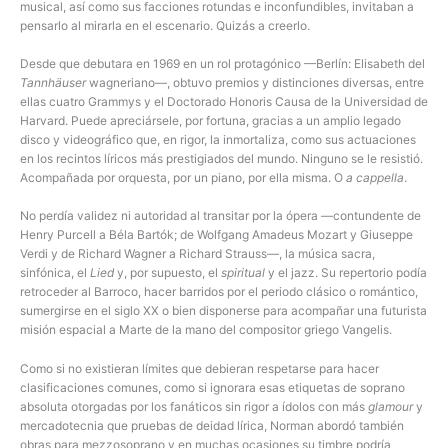
musical, así como sus facciones rotundas e inconfundibles, invitaban a
pensarlo al mirarla en el escenario. Quizás a creerlo.
Desde que debutara en 1969 en un rol protagónico —Berlín: Elisabeth del
Tannhäuser
wagneriano—, obtuvo premios y distinciones diversas, entre
ellas cuatro Grammys y el Doctorado Honoris Causa de la Universidad de
Harvard. Puede apreciársele, por fortuna, gracias a un amplio legado
disco y videográfico que, en rigor, la inmortaliza, como sus actuaciones
en los recintos líricos más prestigiados del mundo. Ninguno se le resistió.
Acompañada por orquesta, por un piano, por ella misma. O
a cappella
.
No perdía validez ni autoridad al transitar por la ópera —contundente de
Henry Purcell a Béla Bartók; de Wolfgang Amadeus Mozart y Giuseppe
Verdi y de Richard Wagner a Richard Strauss—, la música sacra,
sinfónica, el
Lied
y, por supuesto, el
spiritual
y el jazz. Su repertorio podía
retroceder al Barroco, hacer barridos por el periodo clásico o romántico,
sumergirse en el siglo XX o bien disponerse para acompañar una futurista
misión espacial a Marte de la mano del compositor griego Vangelis.
Como si no existieran límites que debieran respetarse para hacer
clasificaciones comunes, como si ignorara esas etiquetas de soprano
absoluta otorgadas por los fanáticos sin rigor a ídolos con más
glamour
y
mercadotecnia que pruebas de deidad lírica, Norman abordó también
obras para mezzosoprano y en muchas ocasiones su timbre podría