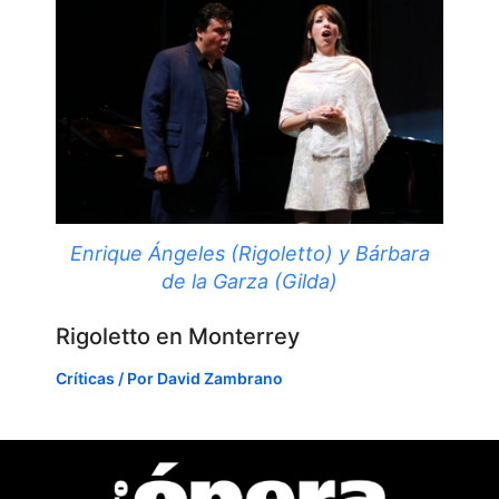
Enrique Ángeles (Rigoletto) y Bárbara
de la Garza (Gilda)
Rigoletto en Monterrey
Críticas
/ Por
David Zambrano