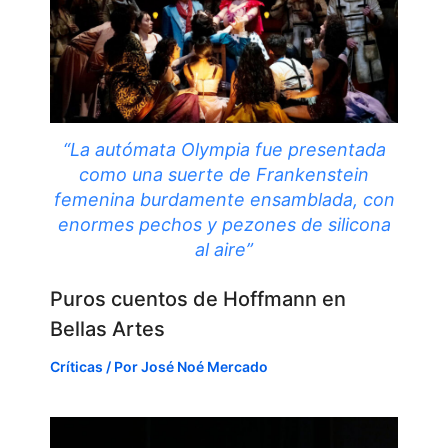
“La autómata Olympia fue presentada
como una suerte de Frankenstein
femenina burdamente ensamblada, con
enormes pechos y pezones de silicona
al aire”
Puros cuentos de Hoffmann en
Bellas Artes
Críticas
/ Por
José Noé Mercado