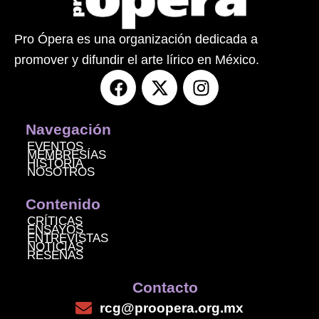
Pro Ópera es una organización dedicada a
promover y difundir el arte lírico en México.
F
X
I
a
-
n
c
t
s
e
w
t
Navegación
b
i
a
EVENTOS
MEMBRESÍAS
o
t
g
HISTORIA
NOSOTROS
o
t
r
k
e
a
Contenido
r
m
CRÍTICAS
ENSAYOS
ENTREVISTAS
NOTICIAS
RESEÑAS
Contacto
rcg@proopera.org.mx