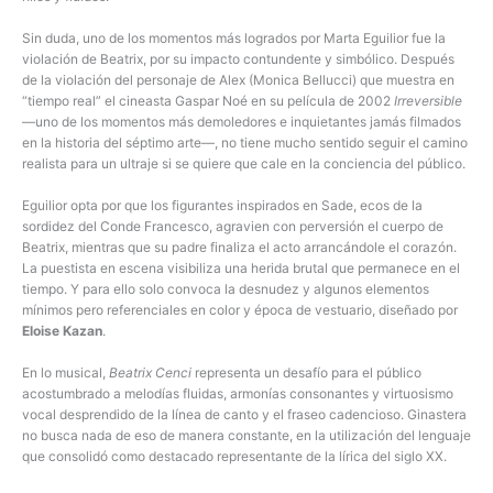
Sin duda, uno de los momentos más logrados por Marta Eguilior fue la
violación de Beatrix, por su impacto contundente y simbólico. Después
de la violación del personaje de Alex (Monica Bellucci) que muestra en
“tiempo real” el cineasta Gaspar Noé en su película de 2002
Irreversible
—uno de los momentos más demoledores e inquietantes jamás filmados
en la historia del séptimo arte—, no tiene mucho sentido seguir el camino
realista para un ultraje si se quiere que cale en la conciencia del público.
Eguilior opta por que los figurantes inspirados en Sade, ecos de la
sordidez del Conde Francesco, agravien con perversión el cuerpo de
Beatrix, mientras que su padre finaliza el acto arrancándole el corazón.
La puestista en escena visibiliza una herida brutal que permanece en el
tiempo. Y para ello solo convoca la desnudez y algunos elementos
mínimos pero referenciales en color y época de vestuario, diseñado por
Eloise Kazan
.
En lo musical,
Beatrix Cenci
representa un desafío para el público
acostumbrado a melodías fluidas, armonías consonantes y virtuosismo
vocal desprendido de la línea de canto y el fraseo cadencioso. Ginastera
no busca nada de eso de manera constante, en la utilización del lenguaje
que consolidó como destacado representante de la lírica del siglo XX.