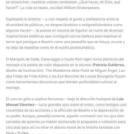
se ensanchan, nuestros valores tambalean. ¿Qué hacer, oh Dios, qué
hacer?”. La vida es teatro, escribió William Shakespeare.
Expresado lo anterior —y con respeto al gusto y preferencia entre la
diversidad de públicos, no despreciándolos o estigmatizándolos como
algunos hacen—, la puesta en escena de Eguilior se nutrió de diversas
inspiraciones estéticas que consiguió oscura belleza para expresar el
terror que persigue a Beatrix como una pesadilla que se intuye, ocurre y
no deja de repetirse como en el estrés postraumático.
El Marqués de Sade, Caravaggio o Guido Reni rigen tonos plásticos del
montaje o la paleta de color dispuesta en la escena (
Patricia Gutiérrez
,
diseño de iluminación).
The Maddonna della Pietà
de Miguel Ángel,
Las
dos Fridas
de Frida Kahlo o los
Eye Benches
de Louise Bourgeois fluyen
como herramientas discursivas que brindan profundidad cultural al
montaje.
El coro en grito o súplica fervorosa —bajo la dirección huésped de
Luis
Manuel Sánchez
— lucía grandes ojos sobre el rostro, como testigos casi
voyeristas de las acciones y la aflicción de Beatrix o la depravación de
su padre. Aunque, paradójicamente, aquello contrastó con los ojos bien
cerrados de quienes ya habían rechazado la propuesta o voltearon para
otro lado para así no mirar el abismo moral de la historia bordada con
hilos y fluidos.