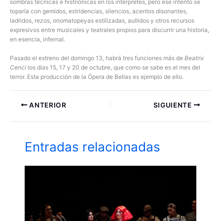
sombras técnicas e histriónicas en los intérpretes, pero ese intento se
toparía con gemidos, estridencias, silencios, acentos disonantes,
ladridos, rezos, onomatopeyas estilizadas, aullidos y otros recursos
expresivos entre musicales y teatrales propios para discurrir una historia,
en esencia, infernal.
Pasado el estreno del domingo 13, habrá tres funciones más de
Beatrix
Cenci
los días 15, 17 y 20 de octubre, que como se sabe es el mes del
terror. Esta producción de la Ópera de Bellas es ejemplo de ello.
ANTERIOR
SIGUIENTE
Entradas relacionadas