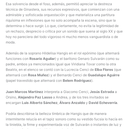
Esa solvencia desde el foso, además, permitió apreciar la destreza
técnica de Ginastera, sus recursos expresivos, que comienzan con una
admirable y sofisticada orquestación y que materializa una partitura
riquísima en inflexiones que no solo acompaña la escena, sino que la
determina o hace surgir. Lo que, ciertamente, no evita la legitimidad de
un rechazo, desprecio o crítica por un sonido que suena al siglo XX y que
hoy no pareciera del todo vigoroso ni mucho menos vanguardista o de
moda.
Además de la soprano Hildelisa Hangis en el rol epónimo (que alternará
funciones con
Rosario Aguilar
) y el barítono Genaro Sulvarán como su
padre, ambos ya mencionados igual que Viridiana Tovar como la otra
Beatrix, en el elenco se contó con la Lucrecia Cenci de
Elba Flores
(que
alternará con
Rosa Muñoz
) y el Bernardo Cenci de
Guadalupe Aguirre
(papel travestido que alternará con
Belem Rodríguez
).
Juan Marcos Martínez
interpreta a Giacomo Cenci,
Jesús Estrada
a
Orsino,
Alejandro Paz Lasso
a Andrea, y de los tres invitados se
encargan
Luis Alberto Sánchez
,
Álvaro Anzaldo
y
David Echeverría
.
Podría describirse la belleza tímbrica de Hangis que de manera
intermitente relucía en el tapiz sonoro como su vestido fucsia lo hacía en
la tiniebla, la firme y experimentada voz de Sulvarán o instantes de luz y