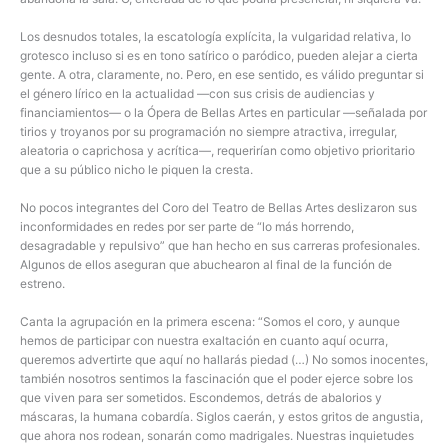
Los desnudos totales, la escatología explícita, la vulgaridad relativa, lo
grotesco incluso si es en tono satírico o paródico, pueden alejar a cierta
gente. A otra, claramente, no. Pero, en ese sentido, es válido preguntar si
el género lírico en la actualidad —con sus crisis de audiencias y
financiamientos— o la Ópera de Bellas Artes en particular —señalada por
tirios y troyanos por su programación no siempre atractiva, irregular,
aleatoria o caprichosa y acrítica—, requerirían como objetivo prioritario
que a su público nicho le piquen la cresta.
No pocos integrantes del Coro del Teatro de Bellas Artes deslizaron sus
inconformidades en redes por ser parte de “lo más horrendo,
desagradable y repulsivo” que han hecho en sus carreras profesionales.
Algunos de ellos aseguran que abuchearon al final de la función de
estreno.
Canta la agrupación en la primera escena: “Somos el coro, y aunque
hemos de participar con nuestra exaltación en cuanto aquí ocurra,
queremos advertirte que aquí no hallarás piedad (…) No somos inocentes,
también nosotros sentimos la fascinación que el poder ejerce sobre los
que viven para ser sometidos. Escondemos, detrás de abalorios y
máscaras, la humana cobardía. Siglos caerán, y estos gritos de angustia,
que ahora nos rodean, sonarán como madrigales. Nuestras inquietudes