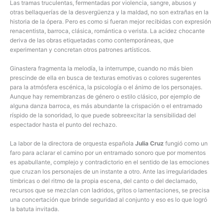
Las tramas truculentas, fermentadas por violencia, sangre, abusos y
otras bellaquerías de la desvergüenza y la maldad, no son extrañas en la
historia de la ópera. Pero es como si fueran mejor recibidas con expresión
renacentista, barroca, clásica, romántica o verista. La acidez chocante
deriva de las obras etiquetadas como contemporáneas, que
experimentan y concretan otros patrones artísticos.
Ginastera fragmenta la melodía, la interrumpe, cuando no más bien
prescinde de ella en busca de texturas emotivas o colores sugerentes
para la atmósfera escénica, la psicología o el ánimo de los personajes.
Aunque hay remembranzas de género o estilo clásico, por ejemplo de
alguna danza barroca, es más abundante la crispación o el entramado
ríspido de la sonoridad, lo que puede sobreexcitar la sensibilidad del
espectador hasta el punto del rechazo.
La labor de la directora de orquesta española
Julia Cruz
fungió como un
faro para aclarar el camino por un entramado sonoro que por momentos
es apabullante, complejo y contradictorio en el sentido de las emociones
que cruzan los personajes de un instante a otro. Ante las irregularidades
tímbricas o del ritmo de la propia escena, del canto o del declamado,
recursos que se mezclan con ladridos, gritos o lamentaciones, se precisa
una concertación que brinde seguridad al conjunto y eso es lo que logró
la batuta invitada.