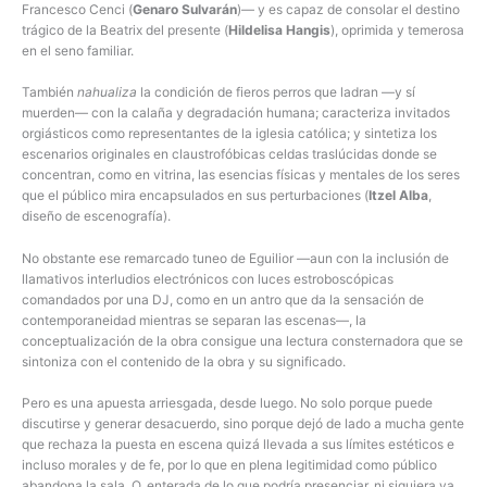
Francesco Cenci (
Genaro Sulvarán
)— y es capaz de consolar el destino
trágico de la Beatrix del presente (
Hildelisa Hangis
), oprimida y temerosa
en el seno familiar.
También
nahualiza
la condición de fieros perros que ladran —y sí
muerden— con la calaña y degradación humana; caracteriza invitados
orgiásticos como representantes de la iglesia católica; y sintetiza los
escenarios originales en claustrofóbicas celdas traslúcidas donde se
concentran, como en vitrina, las esencias físicas y mentales de los seres
que el público mira encapsulados en sus perturbaciones (
Itzel Alba
,
diseño de escenografía).
No obstante ese remarcado tuneo de Eguilior —aun con la inclusión de
llamativos interludios electrónicos con luces estroboscópicas
comandados por una DJ, como en un antro que da la sensación de
contemporaneidad mientras se separan las escenas—, la
conceptualización de la obra consigue una lectura consternadora que se
sintoniza con el contenido de la obra y su significado.
Pero es una apuesta arriesgada, desde luego. No solo porque puede
discutirse y generar desacuerdo, sino porque dejó de lado a mucha gente
que rechaza la puesta en escena quizá llevada a sus límites estéticos e
incluso morales y de fe, por lo que en plena legitimidad como público
abandona la sala. O, enterada de lo que podría presenciar, ni siquiera va.