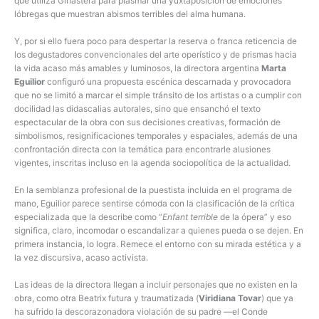
que utiliza Ginastera para plasmar una yuxtaposición de emociones
lóbregas que muestran abismos terribles del alma humana.
Y, por si ello fuera poco para despertar la reserva o franca reticencia de
los degustadores convencionales del arte operístico y de prismas hacia
la vida acaso más amables y luminosos, la directora argentina
Marta
Eguilior
configuró una propuesta escénica descarnada y provocadora
que no se limitó a marcar el simple tránsito de los artistas o a cumplir con
docilidad las didascalias autorales, sino que ensanchó el texto
espectacular de la obra con sus decisiones creativas, formación de
simbolismos, resignificaciones temporales y espaciales, además de una
confrontación directa con la temática para encontrarle alusiones
vigentes, inscritas incluso en la agenda sociopolítica de la actualidad.
En la semblanza profesional de la puestista incluida en el programa de
mano, Eguilior parece sentirse cómoda con la clasificación de la crítica
especializada que la describe como “
Enfant terrible
de la ópera” y eso
significa, claro, incomodar o escandalizar a quienes pueda o se dejen. En
primera instancia, lo logra. Remece el entorno con su mirada estética y a
la vez discursiva, acaso activista.
Las ideas de la directora llegan a incluir personajes que no existen en la
obra, como otra Beatrix futura y traumatizada (
Viridiana Tovar
) que ya
ha sufrido la descorazonadora violación de su padre —el Conde