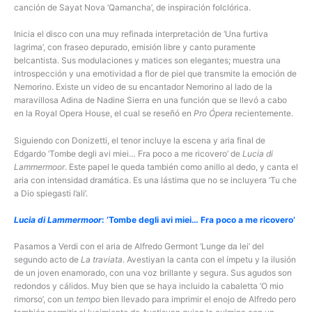
canción de Sayat Nova ‘Qamancha’, de inspiración folclórica.
Inicia el disco con una muy refinada interpretación de ‘Una furtiva
lagrima’, con fraseo depurado, emisión libre y canto puramente
belcantista. Sus modulaciones y matices son elegantes; muestra una
introspección y una emotividad a flor de piel que transmite la emoción de
Nemorino. Existe un video de su encantador Nemorino al lado de la
maravillosa Adina de Nadine Sierra en una función que se llevó a cabo
en la Royal Opera House, el cual se reseñó en
Pro Ópera
recientemente.
Siguiendo con Donizetti, el tenor incluye la escena y aria final de
Edgardo ‘Tombe degli avi miei… Fra poco a me ricovero’ de
Lucia di
Lammermoor
. Este papel le queda también como anillo al dedo, y canta el
aria con intensidad dramática. Es una lástima que no se incluyera ‘Tu che
a Dio spiegasti l’ali’.
Lucia di Lammermoor
: ‘Tombe degli avi miei… Fra poco a me ricovero’
Pasamos a Verdi con el aria de Alfredo Germont ‘Lunge da lei’ del
segundo acto de
La traviata
. Avestiyan la canta con el ímpetu y la ilusión
de un joven enamorado, con una voz brillante y segura. Sus agudos son
redondos y cálidos. Muy bien que se haya incluido la cabaletta ‘O mio
rimorso’, con un
tempo
bien llevado para imprimir el enojo de Alfredo pero