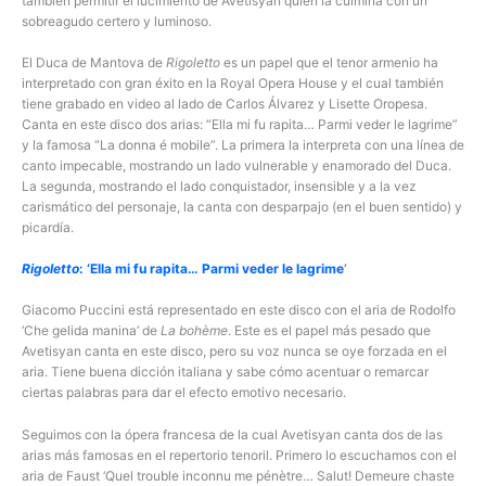
también permitir el lucimiento de Avetisyan quien la culmina con un
sobreagudo certero y luminoso.
El Duca de Mantova de
Rigoletto
es un papel que el tenor armenio ha
interpretado con gran éxito en la Royal Opera House y el cual también
tiene grabado en video al lado de Carlos Álvarez y Lisette Oropesa.
Canta en este disco dos arias: “Ella mi fu rapita… Parmi veder le lagrime”
y la famosa “La donna é mobile”. La primera la interpreta con una línea de
canto impecable, mostrando un lado vulnerable y enamorado del Duca.
La segunda, mostrando el lado conquistador, insensible y a la vez
carismático del personaje, la canta con desparpajo (en el buen sentido) y
picardía.
Rigoletto
: ‘Ella mi fu rapita… Parmi veder le lagrime
’
Giacomo Puccini está representado en este disco con el aria de Rodolfo
‘Che gelida manina’ de
La bohème
. Este es el papel más pesado que
Avetisyan canta en este disco, pero su voz nunca se oye forzada en el
aria. Tiene buena dicción italiana y sabe cómo acentuar o remarcar
ciertas palabras para dar el efecto emotivo necesario.
Seguimos con la ópera francesa de la cual Avetisyan canta dos de las
arias más famosas en el repertorio tenoril. Primero lo escuchamos con el
aria de Faust ‘Quel trouble inconnu me pénètre… Salut! Demeure chaste