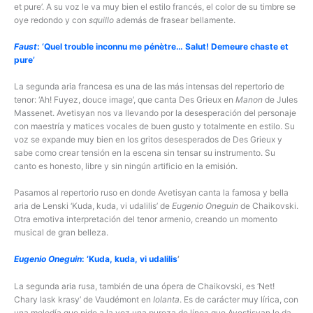
et pure’. A su voz le va muy bien el estilo francés, el color de su timbre se
oye redondo y con
squillo
además de frasear bellamente.
Faust
: ‘Quel trouble inconnu me pénètre… Salut! Demeure chaste et
pure’
La segunda aria francesa es una de las más intensas del repertorio de
tenor: ‘Ah! Fuyez, douce image’, que canta Des Grieux en
Manon
de Jules
Massenet. Avetisyan nos va llevando por la desesperación del personaje
con maestría y matices vocales de buen gusto y totalmente en estilo. Su
voz se expande muy bien en los gritos desesperados de Des Grieux y
sabe como crear tensión en la escena sin tensar su instrumento. Su
canto es honesto, libre y sin ningún artificio en la emisión.
Pasamos al repertorio ruso en donde Avetisyan canta la famosa y bella
aria de Lenski ‘Kuda, kuda, vi udalilis’ de
Eugenio Oneguin
de Chaikovski.
Otra emotiva interpretación del tenor armenio, creando un momento
musical de gran belleza.
Eugenio Oneguin
: ‘Kuda, kuda, vi udalilis
’
La segunda aria rusa, también de una ópera de Chaikovski, es ‘Net!
Chary lask krasy’ de Vaudémont en
Iolanta
. Es de carácter muy lírica, con
una melodía que pide a la voz una pureza de línea que Avestisyan le da.