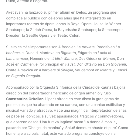
Duca, Alfredo o Edgardo.
Avetisyan ha lanzado su primer álbum en Delos: un programa que
complace al público con célebres arias que ha interpretado en
importantes teatros de ópera, como la Royal Opera House, la Wiener
Staatsoper, la Zürich Opera, la Bayerische Staatsoper, la Semperoper
Dresden, la Seattle Opera y el Teatro Colón.
Sus roles más importantes son Alfredo en
La traviata
, Rodolfo en
La
bohème
, el Duca di Mantova en
Rigoletto
, Edgardo en
Lucia di
Lammermoor
, Nemorino en
L’elisir d’amore
, Des Grieux en
Manon
, Don
José en
Carmen
, el rol principal en
Faust
, Don Ottavio en
Don Giovanni
,
Conte Almaviva en
Il barbiere di Siviglia
, Vaudémont en
Iolanta
y Lenski
en
Eugenio Oneguin
.
Acompañado por la Orquesta Sinfónica de la Ciudad de Kaunas bajo la
dirección del concertador americano de origen armenio y ruso
Constantine Orbelian
, Liparit ofrece en este disco la gran gama de
personajes que ha abarcado en su carrera, con un abanico estilístico y
musical variado y atractivo. Hace una magnífica interpretación de arias
de papeles icónicos, a su vez apasionados, trágicos y conmovedores,
que abarcan desde ‘Una furtiva lagrima’ hasta ‘La donna è mobile’,
pasando por ‘Che gelida manina’ y ‘Salut! demeure chaste et pure’. Como
homenaje a su país natal, este variado programa concluye con la