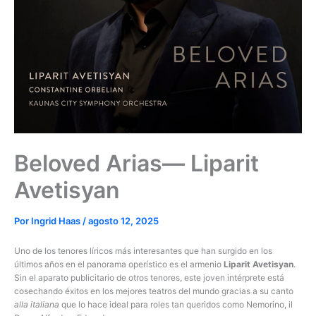
Beloved Arias— Liparit
Avetisyan
Por
Ingrid Haas
/
agosto 12, 2025
Uno de los tenores líricos más interesantes que han surgido en los
últimos años en el panorama operístico es el armenio
Liparit Avetisyan
.
Sin el aparato publicitario de otros tenores, este joven intérprete está
cosechando éxitos en los mejores teatros del mundo gracias a su canto
alla italiana
que lo hace ideal para roles tan queridos como Nemorino, il