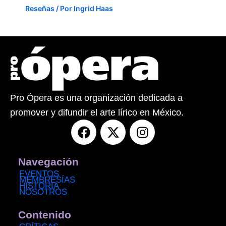
Reseñas
/ Por
Ingrid Haas
Pro Ópera es una organización dedicada a
promover y difundir el arte lírico en México.
F
X
I
a
-
n
c
t
s
e
w
t
Navegación
b
i
a
EVENTOS
MEMBRESÍAS
o
t
g
HISTORIA
NOSOTROS
o
t
r
k
e
a
Contenido