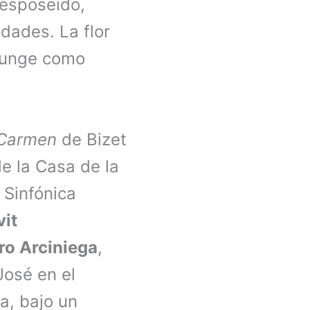
desposeído,
dades. La flor
funge como
Carmen
de Bizet
de la Casa de la
 Sinfónica
vit
ro Arciniega
,
José en el
a, bajo un