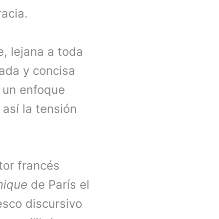
acia.
, lejana a toda
rada y concisa
r un enfoque
así la tensión
or francés
mique
de París el
esco discursivo