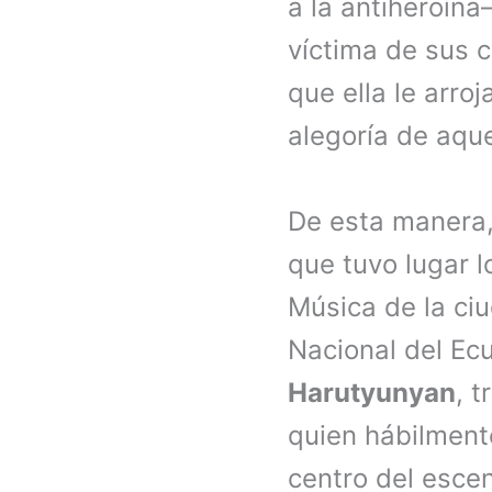
a la antiheroín
víctima de sus c
que ella le arroj
alegoría de aque
De esta manera,
que tuvo lugar l
Música de la ciu
Nacional del Ec
Harutyunyan
, t
quien hábilmente
centro del esce