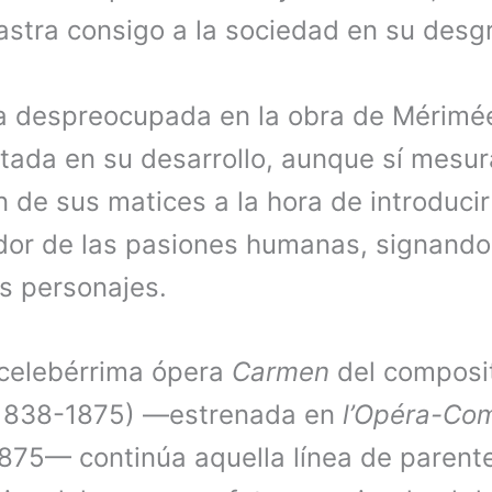
astra consigo a la sociedad en su desgr
a despreocupada en la obra de Mérimée
atada en su desarrollo, aunque sí mesu
n de sus matices a la hora de introduci
ador de las pasiones humanas, signando 
s personajes.
a celebérrima ópera
Carmen
del composit
(1838-1875) —estrenada en
l’Opéra-Co
875— continúa aquella línea de parent