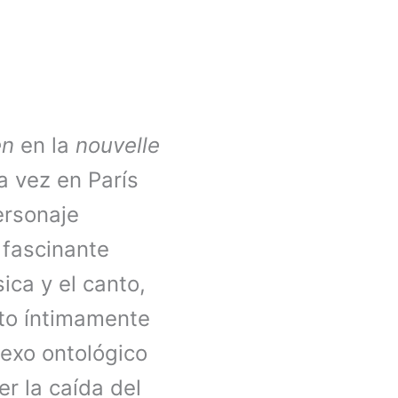
en
en la
nouvelle
a vez en París
ersonaje
 fascinante
ca y el canto,
sto íntimamente
exo ontológico
er la caída del