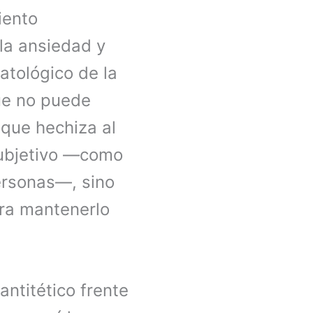
iento
 la ansiedad y
atológico de la
ue no puede
 que hechiza al
rsubjetivo —como
ersonas—, sino
ra mantenerlo
ntitético frente