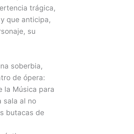
ertencia trágica,
 y que anticipa,
rsonaje, su
na soberbia,
atro de ópera:
e la Música para
 sala al no
as butacas de