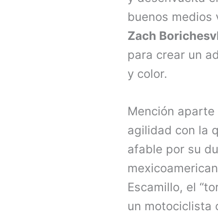
buenos medios v
Zach Boriches
para crear un a
y color.
Mención aparte
agilidad con la 
afable por su du
mexicoamerica
Escamillo, el “t
un motociclista 