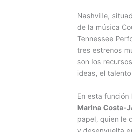
Nashville, situa
de la música Cou
Tennessee Perfo
tres estrenos m
son los recurso
ideas, el talent
En esta función
Marina Costa-
papel, quien le 
y desenvuelta e