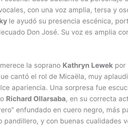
ocales, con una voz amplia, tersa y osc
vky
le ayudó su presencia escénica, por
decuado Don José. Su voz es amplia co
 merece la soprano
Kathryn Lewek
por 
que cantó el rol de Micaëla, muy aplaud
lce apariencia. Una sorpresa fue escuc
no
Richard Ollarsaba
, en su correcta a
orero” enfundado en cuero negro, más p
o pandillero, y con buenas cualidades 