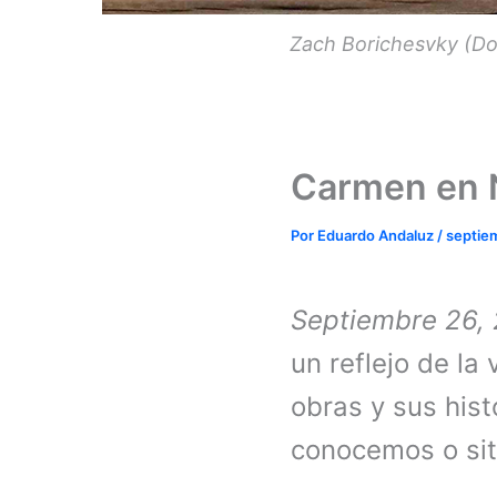
Zach Borichesvky (Do
Carmen en N
Por
Eduardo Andaluz
/
septie
Septiembre 26, 
un reflejo de l
obras y sus his
conocemos o si