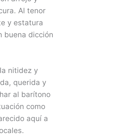
ura. Al tenor
te y estatura
n buena dicción
la nitidez y
ida, querida y
har al barítono
ctuación como
arecido aquí a
vocales.