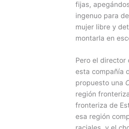
fijas, apegándo
ingenuo para de
mujer libre y de
montarla en esc
Pero el directo
esta compañía d
propuesto una
región fronteriz
fronteriza de E
esa región compu
raciales, y el c