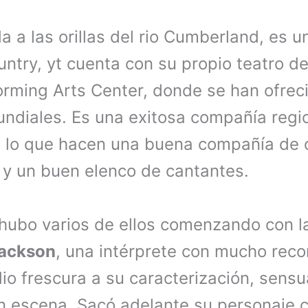
da a las orillas del rio Cumberland, es u
ntry, yt cuenta con su propio teatro de
rming Arts Center, donde se han ofrec
undiales. Es una exitosa compañía regi
s lo que hacen una buena compañía de ó
o y un buen elenco de cantantes.
 hubo varios de ellos comenzando con 
Jackson
, una intérprete con mucho recor
dio frescura a su caracterización, sensu
n escena. Sacó adelante su personaje c