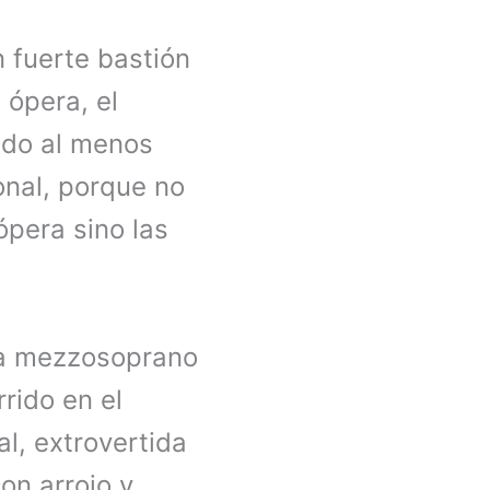
n fuerte bastión
 ópera, el
ido al menos
onal, porque no
pera sino las
la mezzosoprano
rido en el
al, extrovertida
on arrojo y