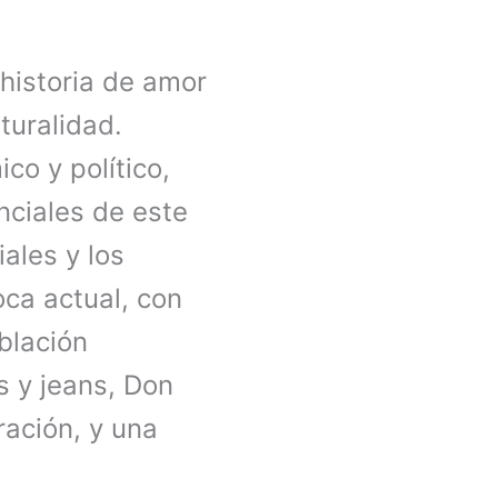
 historia de amor
turalidad.
o y político,
nciales de este
iales y los
oca actual, con
blación
s y jeans, Don
ración, y una