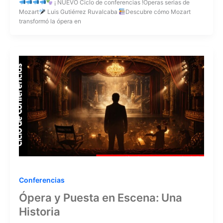
¡ NUEVO Ciclo de conferencias !Óperas serias de
Mozart
Luis Gutiérrez Ruvalcaba
Descubre cómo Mozart
transformó la ópera en
Conferencias
Ópera y Puesta en Escena: Una
Historia