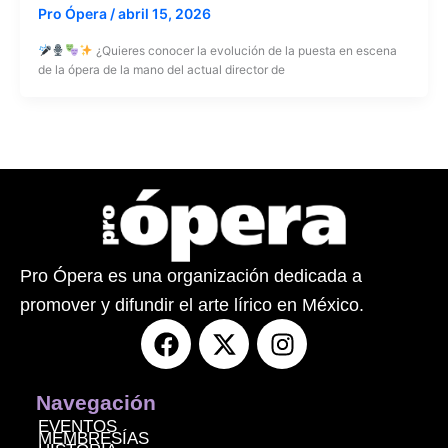
Pro Ópera
/
abril 15, 2026
¿Quieres conocer la evolución de la puesta en escena
de la ópera de la mano del actual director de
Pro Ópera es una organización dedicada a
promover y difundir el arte lírico en México.
F
X
I
a
-
n
c
t
s
e
w
t
Navegación
b
i
a
EVENTOS
MEMBRESÍAS