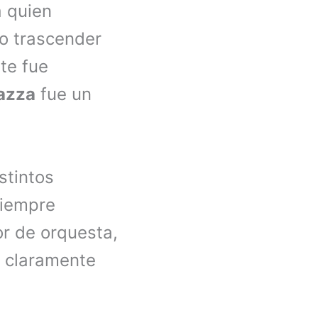
 quien
o trascender
te fue
azza
fue un
stintos
iempre
or de orquesta,
o claramente