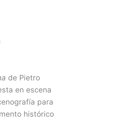
a
na
de Pietro
esta en escena
cenografía para
omento histórico