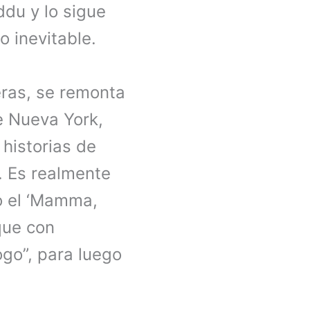
du y lo sigue
o inevitable.
eras, se remonta
e Nueva York,
historias de
. Es realmente
 el ‘Mamma,
 que con
ogo”, para luego