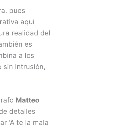
ra, pues
rativa aquí
ura realidad del
También es
mbina a los
sin intrusión,
grafo
Matteo
de detalles
r ‘A te la mala