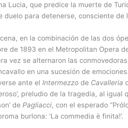
 Lucia, que predice la muerte de Turid
de duelo para detenerse, consciente de l
cena, en la combinación de las dos óp
bre de 1893 en el Metropolitan Opera d
ra vez se alternaron las conmovedoras 
cavallo en una sucesión de emociones
verse ante el
Intermezzo
de
Cavalleria
o
eroso’, preludio de la tragedia, al igual
son’ de
Pagliacci
, con el esperado “Pról
broma burlona: ‘La commedia è finita!’.