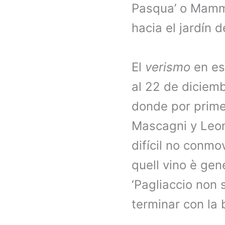
Pasqua’ o Mamma
hacia el jardín 
El
verismo
en es
al 22 de diciem
donde por prime
Mascagni y Leon
difícil no conmo
quell vino è gen
‘Pagliaccio non 
terminar con la 