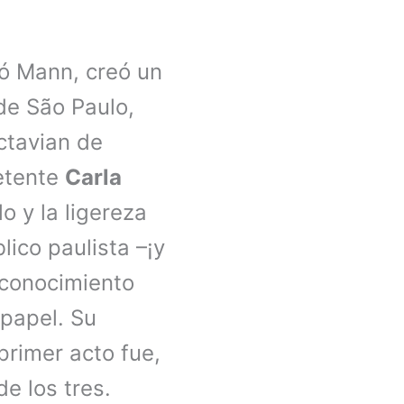
ó Mann, creó un
de São Paulo,
ctavian de
petente
Carla
o y la ligereza
ico paulista –¡y
 conocimiento
 papel. Su
primer acto fue,
de los tres.