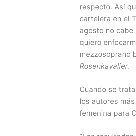
respecto. Así q
cartelera en el 
agosto no cabe n
quiero enfocarme
mezzosoprano b
Rosenkavalier
.
Cuando se trata
los autores más 
femenina para Oc