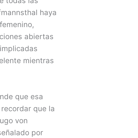
e todas las
ofmannsthal haya
 femenino,
ciones abiertas
 implicadas
elente mientras
ende que esa
 recordar que la
Hugo von
señalado por