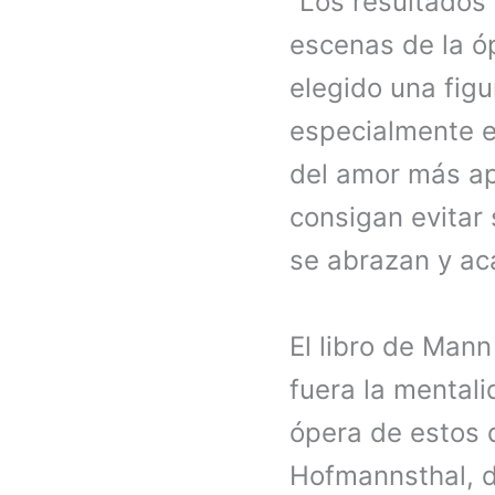
“Los resultados 
escenas de la ó
elegido una fig
especialmente e
del amor más ap
consigan evitar
se abrazan y ac
El libro de Man
fuera la mentali
ópera de estos 
Hofmannsthal, d