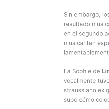
Sin embargo, lo
resultado musica
en el segundo act
musical tan esp
lamentablemente
La Sophie de
Li
vocalmente tuvo
straussiano exi
supo cómo coloca