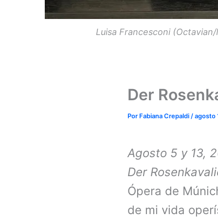
Luisa Francesconi (Octavian/M
Der Rosenka
Por
Fabiana Crepaldi
/
agosto 
Agosto 5 y 13, 
Der Rosenkavali
Ópera de Múnich
de mi vida operís