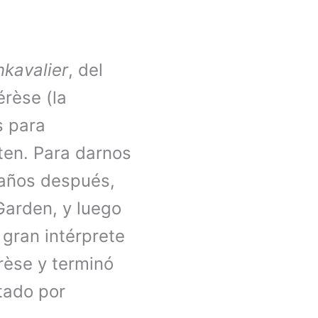
kavalier
, del
érèse (la
s para
sten. Para darnos
 años después,
Garden, y luego
gran intérprete
rèse y terminó
tado por