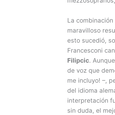
mezzosopranos,
La combinación 
maravilloso resu
esto sucedió, so
Francesconi can
Filipcic
. Aunque 
de voz que demo
me incluyo! –, p
del idioma alemá
interpretación f
sin duda, el mej