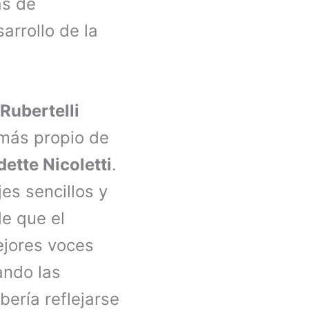
as de
rrollo de la
Rubertelli
más propio de
ette Nicoletti
.
es sencillos y
de que el
ejores voces
ando las
bería reflejarse