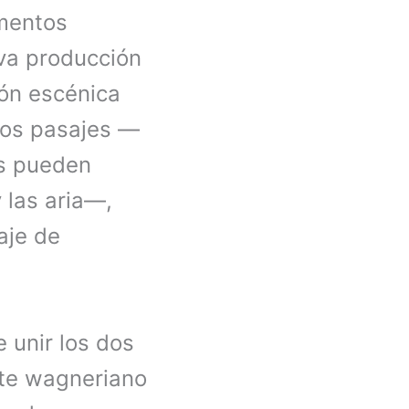
mentos
va producción
ión escénica
nos pasajes —
as pueden
y las aria—,
aje de
 unir los dos
ate wagneriano