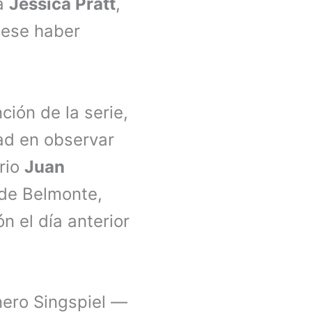
na
Jessica Pratt
,
pese haber
ión de la serie,
ad en observar
ario
Juan
l de Belmonte,
n el día anterior
nero Singspiel —