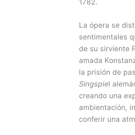
1782.
La ópera se dis
sentimentales qu
de su sirviente 
amada Konstanze
la prisión de pa
Singspie
l alemá
creando una exp
ambientación, i
conferir una atm