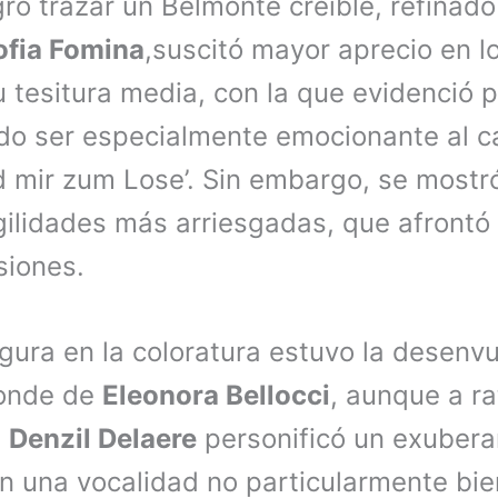
ró trazar un Belmonte creíble, refinado
ofia Fomina
,suscitó mayor aprecio en 
u tesitura media, con la que evidenció 
ndo ser especialmente emocionante al c
rd mir zum Lose’. Sin embargo, se most
gilidades más arriesgadas, que afrontó
siones.
ura en la coloratura estuvo la desenvu
londe de
Eleonora Bellocci
, aunque a r
.
Denzil Delaere
personificó un exubera
on una vocalidad no particularmente bi