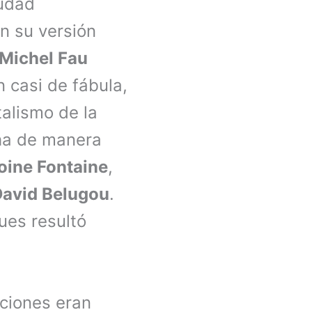
iudad
n su versión
Michel Fau
 casi de fábula,
talismo de la
cha de manera
oine Fontaine
,
David Belugou
.
ues resultó
cciones eran