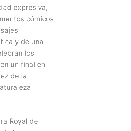
dad expresiva,
momentos cómicos
asajes
tica y de una
elebran los
en un final en
ez de la
naturaleza
éra Royal de