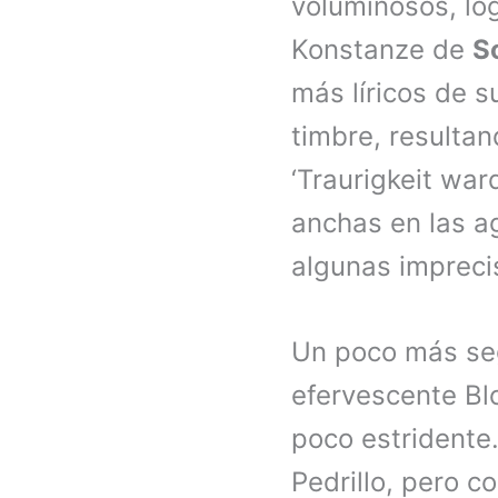
voluminosos, log
Konstanze de
S
más líricos de s
timbre, resulta
‘Traurigkeit wa
anchas en las a
algunas impreci
Un poco más seg
efervescente B
poco estridente
Pedrillo, pero c