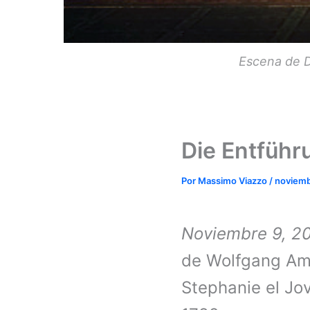
Escena de D
Die Entführ
Por
Massimo Viazzo
/
noviemb
Noviembre 9, 2
de Wolfgang Ama
Stephanie el Jo