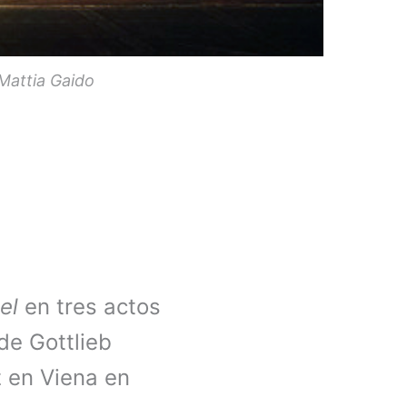
Mattia Gaido
el
en tres actos
de Gottlieb
z en Viena en