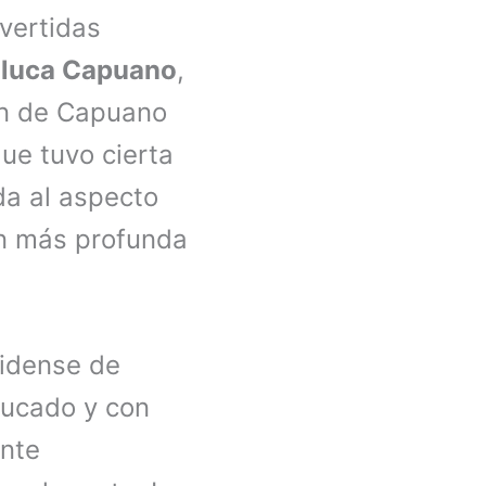
vertidas
nluca Capuano
,
ión de Capuano
que tuvo cierta
da al aspecto
ón más profunda
nidense de
ucado y con
ente