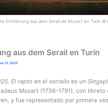
ie Entführung aus dem Serail de Mozart en Turín © 
ung aus dem Serail en Turín
re 13, 2025
025.
El rapto en el serrallo
es un
Singspi
deus Mozart (1756-1791), con libreto 
ven, y fue representado por primera ve