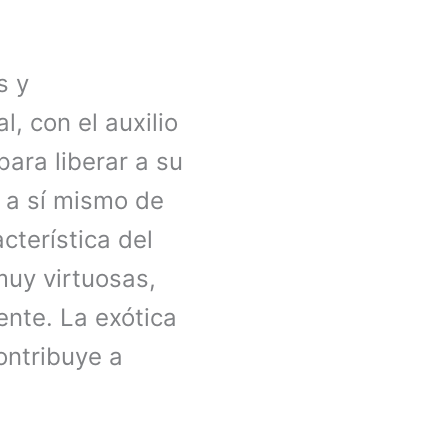
s y
l, con el auxilio
para liberar a su
 a sí mismo de
cterística del
muy virtuosas,
ente. La exótica
ontribuye a