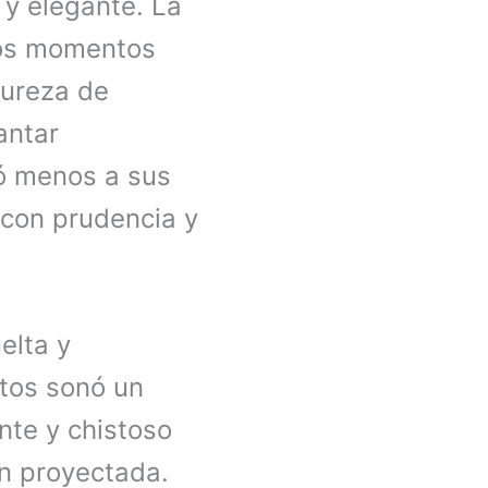
 y elegante. La
los momentos
pureza de
antar
ró menos a sus
 con prudencia y
elta y
atos sonó un
nte y chistoso
en proyectada.