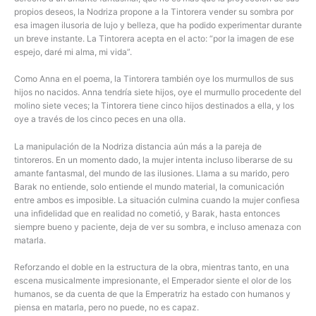
propios deseos, la Nodriza propone a la Tintorera vender su sombra por
esa imagen ilusoria de lujo y belleza, que ha podido experimentar durante
un breve instante. La Tintorera acepta en el acto: “por la imagen de ese
espejo, daré mi alma, mi vida”.
Como Anna en el poema, la Tintorera también oye los murmullos de sus
hijos no nacidos. Anna tendría siete hijos, oye el murmullo procedente del
molino siete veces; la Tintorera tiene cinco hijos destinados a ella, y los
oye a través de los cinco peces en una olla.
La manipulación de la Nodriza distancia aún más a la pareja de
tintoreros. En un momento dado, la mujer intenta incluso liberarse de su
amante fantasmal, del mundo de las ilusiones. Llama a su marido, pero
Barak no entiende, solo entiende el mundo material, la comunicación
entre ambos es imposible. La situación culmina cuando la mujer confiesa
una infidelidad que en realidad no cometió, y Barak, hasta entonces
siempre bueno y paciente, deja de ver su sombra, e incluso amenaza con
matarla.
Reforzando el doble en la estructura de la obra, mientras tanto, en una
escena musicalmente impresionante, el Emperador siente el olor de los
humanos, se da cuenta de que la Emperatriz ha estado con humanos y
piensa en matarla, pero no puede, no es capaz.