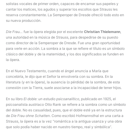
solistas vocales de primer orden, capaces de encarnar sus papeles y
cantar los matices, los agudos y superar los escollos que Strauss les
reserva constantemente. La Semperoper de Dresde ofreció todo esto en
su nueva producción.
Die Frau…
fue la ópera elegida por el excelente
Christian Thielemann
,
una autoridad en la música de Strauss, para despedirse de su puesto
como director de la Semperoper de Dresde. Fue una gran oportunidad
para verle en acción. La sombra a la que se refiere el título es un símbolo
clásico del doble y de la maternidad, y los dos significados se funden en
la ópera.
En el Nuevo Testamento, cuando el ángel anuncia a María que
concebiría, le dijo que el Señor la envolvería con su sombra. En la
literatura (y en la ópera), la ausencia (o pérdida) de la sombra, de esta
conexión con la Tierra, suele asociarse a la incapacidad de tener hijos.
En su libro
El doble: un estudio psicoanalítico
, publicado en 1925, el
psicoanalista austriaco Otto Rank se refiere a la sombra como un símbolo
del doble. No es casualidad, pues, que el doble esté ya en la estructura
de
Die Frau
ohne Schatten
. Como escribió Hofmannsthal en una carta a
Strauss, la ópera es a la vez “romántica a la antigua usanza y una obra
que solo podía haber nacido en nuestro tiempo, real y simbólica”.