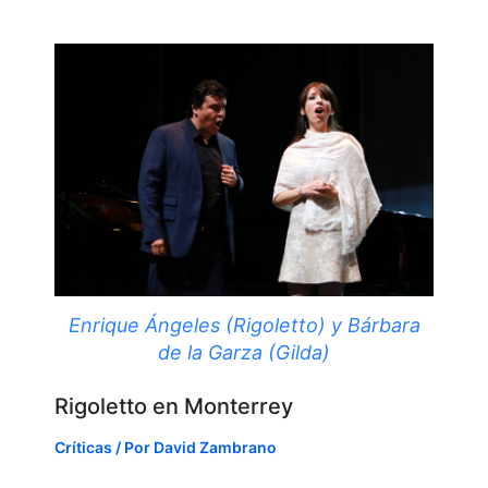
Enrique Ángeles (Rigoletto) y Bárbara
de la Garza (Gilda)
Rigoletto en Monterrey
Críticas
/ Por
David Zambrano