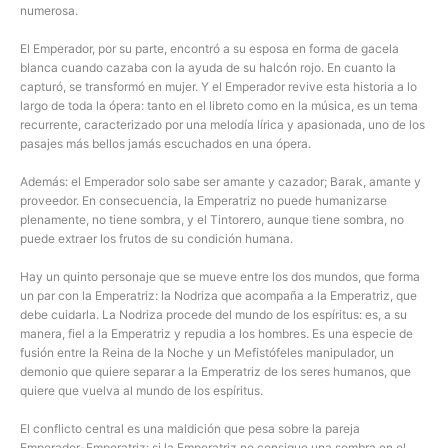
numerosa.
El Emperador, por su parte, encontró a su esposa en forma de gacela
blanca cuando cazaba con la ayuda de su halcón rojo. En cuanto la
capturó, se transformó en mujer. Y el Emperador revive esta historia a lo
largo de toda la ópera: tanto en el libreto como en la música, es un tema
recurrente, caracterizado por una melodía lírica y apasionada, uno de los
pasajes más bellos jamás escuchados en una ópera.
Además: el Emperador solo sabe ser amante y cazador; Barak, amante y
proveedor. En consecuencia, la Emperatriz no puede humanizarse
plenamente, no tiene sombra, y el Tintorero, aunque tiene sombra, no
puede extraer los frutos de su condición humana.
Hay un quinto personaje que se mueve entre los dos mundos, que forma
un par con la Emperatriz: la Nodriza que acompaña a la Emperatriz, que
debe cuidarla. La Nodriza procede del mundo de los espíritus: es, a su
manera, fiel a la Emperatriz y repudia a los hombres. Es una especie de
fusión entre la Reina de la Noche y un Mefistófeles manipulador, un
demonio que quiere separar a la Emperatriz de los seres humanos, que
quiere que vuelva al mundo de los espíritus.
El conflicto central es una maldición que pesa sobre la pareja
Emperador-Emperatriz: si la Emperatriz no consigue una sombra en el