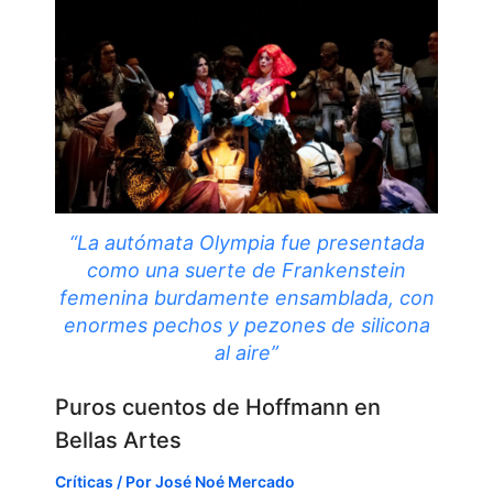
“La autómata Olympia fue presentada
como una suerte de Frankenstein
femenina burdamente ensamblada, con
enormes pechos y pezones de silicona
al aire”
Puros cuentos de Hoffmann en
Bellas Artes
Críticas
/ Por
José Noé Mercado