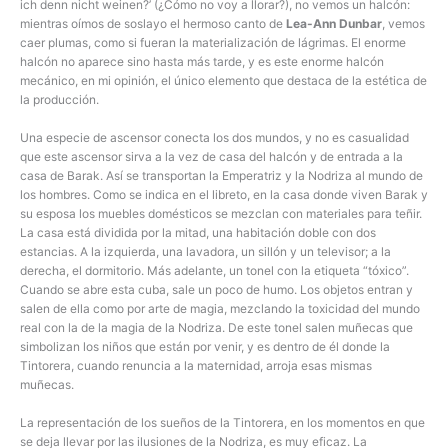
ich denn nicht weinen?’ (¿Cómo no voy a llorar?), no vemos un halcón:
mientras oímos de soslayo el hermoso canto de
Lea-Ann Dunbar
, vemos
caer plumas, como si fueran la materialización de lágrimas. El enorme
halcón no aparece sino hasta más tarde, y es este enorme halcón
mecánico, en mi opinión, el único elemento que destaca de la estética de
la producción.
Una especie de ascensor conecta los dos mundos, y no es casualidad
que este ascensor sirva a la vez de casa del halcón y de entrada a la
casa de Barak. Así se transportan la Emperatriz y la Nodriza al mundo de
los hombres. Como se indica en el libreto, en la casa donde viven Barak y
su esposa los muebles domésticos se mezclan con materiales para teñir.
La casa está dividida por la mitad, una habitación doble con dos
estancias. A la izquierda, una lavadora, un sillón y un televisor; a la
derecha, el dormitorio. Más adelante, un tonel con la etiqueta “tóxico”.
Cuando se abre esta cuba, sale un poco de humo. Los objetos entran y
salen de ella como por arte de magia, mezclando la toxicidad del mundo
real con la de la magia de la Nodriza. De este tonel salen muñecas que
simbolizan los niños que están por venir, y es dentro de él donde la
Tintorera, cuando renuncia a la maternidad, arroja esas mismas
muñecas.
La representación de los sueños de la Tintorera, en los momentos en que
se deja llevar por las ilusiones de la Nodriza, es muy eficaz. La