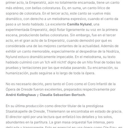
primer acto, la Emperatriz, aún no totalmente encarnada, tiene un canto
más etéreo, con bellas coloraturas. Es, en suma, un canto lírico de
soprano de coloratura. En el tercer acto, este canto se vuelve más
dramático, con derecho a un melodrama expresivo, cuando el canto da
paso a un texto hablado. La excelente
Camilla Nylund
, una
experimentada Emperatriz, dejó flotar ligeramente su voz en la primera
escena, produciendo bellas coloraturas. Sin embargo, fue en el tercer
acto, en el gran acto de la Emperatriz, cuando demostró por qué es
considerada una de las mejores cantantes de la actualidad. Además de
exhibir un canto memorable, especialmente al despedirse de la Nodriza,
Nylund estuvo dramáticamente impecable. En el melodrama, su texto
hablado culminó con un ‘Ich will nicht!’ digno de un hito final de todas las
pruebas y tentaciones por las que estaba pasando. Su encarnación, su
humanización, pudo seguirse a lo largo de toda la ópera.
No es necesario decirlo, pero tanto el Coro como el Coro Infantil de la
Ópera de Dresde fueron excelentes, preparados respectivamente por
André Kellinghaus
y
Claudia Sebastian-Bertsch
.
En su última producción como director titular de la prestigiosa
Staatskapelle de Dresde, Thielemann se encontraba en estado de gracia.
El director optó por una lectura que enfatizó los detalles y los solos,
abundantes en la partitura. La gran masa orquestal fue intensa, pero
delicada y transparente. Esto es esencial en una ópera como
Die Frau
, en