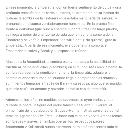
En ese momento, la Emperatriz, con un fuerte sentimiento de culpa y una
profunda empatía por los seres humanos, se arrepiente de su intento de
obtener la sombra de la Tintorera (que estaba manchada de sangre), y
pronuncia un discurso verdaderamente humanista. En la prueba final,
frente a Keikobad (que nunca aparece ni canta), tras una larga prueba,
se niega a beber de una fuente dorada que le traería la sombra de la
Tintorera y salvaría al Emperador: ‘Ich will nicht!’ (‘¡No quiero!’), grita la
Emperatriz. A partir de ese momento, ella obtiene una sombra, el
Emperador se salva y Barak y su esposa se reúnen.
Más que a la fecundidad, la sombra está vinculada a la posibilidad de
fructificar, de dejar huellas (o sombras) en el mundo. Más ampliamente, la
sombra representa la condición humana: la Emperatriz adquiere la
sombra cuando se humaniza, cuando llega a comprender los dramas y
sufrimientos humanos a través de Barak y su esposa, algo que su marido,
que solo sabía ser amante y cazador, no había sabido transmitir.
Además de los niños no nacidos, cuyas voces se oyen varias veces
durante la ópera, la figura del padre también es fuerte. Si
Elektra
, el
primer fruto de la colaboración Strauss-Hofmannsthal, comienza con el
tema de Agamenón,
Die Frau…
lo hace con el de Keikobad. Ambos temas
son breves y graves. En ambas óperas, los respectivos padres
(Agamenón y Keikobad) nunca aparecen, pero están presentes todo el