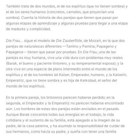
También trata de dos mundos, el de los espíritus (que no tienen sombra) y
el de los seres humanos (concretos, carnales, que proyectan una
sombra). Cuenta la historia de dos parejas que tienen que pasar por
algunas etapas de aprendizaje y algunas pruebas para llegar a una etapa
de madurez y complicidad.
Die Frau…
sigue el modelo de
Die Zauberflöte,
de Mozart, en la que dos
parejas de naturalezas diferentes —Tamino y Pamina; Papageno y
Papagena— tienen que pasar por pruebas. En
Die Frau
, una de las
parejas es muy humana, vive una vida dura con problemas muy reales
(Barak, el bueno y paciente tintorero, y su temperamental esposa); y la
otra vive en una especie de plano intermedio entre el mundo de los
espíritus y el de los hombres (el
Kaiser
, Emperador, humano, y la
Kaiserin
,
Emperatriz, que no tiene sombra y es hija de Keikobad, el señor del
mundo de los espíritus).
En la primera pareja, los tintoreros parecen haberse perdido; en la
segunda, el Emperador y la Emperatriz no parecen haberse encontrado
aún. Los hombres de estas dos parejas están anclados en el pasado.
Aunque Barak concentra todas sus energías en el trabajo, la vida
cotidiana y el sustento de su familia, está apegado a la imagen de su
padre, de la casa paterna, y ha asumido la responsabilidad de cuidar de
sus hermanos, como hacía su padre, y sueña con tener una familia