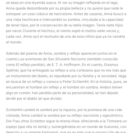
se basa en una leyenda sueca. Al ver su imagen reflejada en el lago,
Anna queda deslumbrada por su propia belleza y no quiere que nada la
estropee: un caso clásico de narcisismo. Antes de casarse, Anna buscó a
una vieja hechicera e intercambió su sombra, vinculada a la capacidad
de tener hijos, por la conservación de su bella imagen. Tenía siete hijos
por nacer. Durante el hechizo, el viento sopló el molino siete veces y,
cada vez, Anna oyó el murmullo de uno de esos niños que ya no vendría
al mundo.
Además del poema de Anna, sombra y reflejo aparecen juntos en el
cuento
Las aventuras de San Silvestre Nocturno
(también conocido
como
El reflejo perdido
), de E. T. A. Hoffmann. En el cuento, Erasmus
Spikher, que ha entregado su reflejo a una cortesana que no era más que
un instrumento del diablo, es repudiado por su familia y la sociedad. Vaga
en busca de un reflejo y conoce a Peter Schlemihl. En la historia, pues, se
encuentran el hombre sin reflejo y el hombre sin sombra. Ambos tienen
algo en común: han perdido parte de su personalidad, se han dejado
dividir por el diablo (el que divide).
Schlemihl cambió la sombra por la riqueza, por la promesa de una vida
cómoda; Anna cambió la sombra por su reflejo narcisista y egocéntrico.
Die Frau ohne Schatten
sigue la misma línea: ofreciendo a la Tintorera un
espejo (que ella no tenía) y sumergiéndola en un mundo de ilusiones, con
derecho a un amante fantasmal, que no es más que la proyección de sus