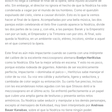
Bösch no llega a cambiar el final de la ópera; sería injusto acusarle de
ello. Sin embargo, el director no ignora el hecho de que la Nodriza ha sido
condenada a vagar por el mundo de los hombres. Como el querubín
expulsado del cielo, viene a causar división. Esto es lo que la vemos
hacer al final de la ópera. Acompañadas por una bella música, las dos
parejas están celebrando el
lieto fine
cuando aparece la Nodriza, divide
las dos partes de la casa y, con ella, a las parejas: Barak y la Emperatriz
van por un lado, el Emperador y la Tintorera van por otro. Al final, solo
queda la Nodriza, en un ambiente vacío, etéreo, incoloro, similar a aquel
en el que comenzó la ópera.
Este final es aún más impactante cuando se cuenta con una intérprete
del calibre de la excelente mezzosoprano alemana
Evelyn Herlitzius
como la Nodriza. Ella fue la mejor artista en escena. Y esto no es poco,
porque estaba rodeada de gigantes. Además de ser escénicamente
perfecta, impactante —dominaba el palco—, Herlitzius sabe manejar el
color de su voz. Su voz era cálida y autoritaria, ligera y seductora, y
cambiaba de color según su entonación. Su canto fue preciso, incluso
con las escandalosas notas agudas con las que Strauss dotó a la
mezzosoprano en el último acto. Se enfrentó perfectamente a un papel
que cubre una amplia gama de tesituras y presenta serios retos
armónicos. Su Nodriza sabe seducir y manipular a los demás personajes,
excepto al mensajero de Keikobad, muy bien interpretado por
Andreas
Bauer Kanabas
, sobre el que la Nodriza no tiene ningún poder.