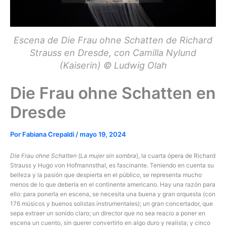
Escena de Die Frau ohne Schatten de Richard
Strauss en Dresde, con Camilla Nylund
(Kaiserin) © Ludwig Olah
Die Frau ohne Schatten en
Dresde
Por
Fabiana Crepaldi
/
mayo 19, 2024
Die Frau ohne Schatten
(
La mujer sin sombra
), la cuarta ópera de Richard
Strauss y Hugo von Hofmannsthal, es fascinante. Teniendo en cuenta su
belleza y la pasión que despierta en el público, se representa mucho
menos de lo que debería en el continente americano. Hay una razón para
ello: para ponerla en escena, se necesita una buena y gran orquesta (con
176 músicos y buenos solistas instrumentales); un gran concertador, que
sepa extraer un sonido claro; un director que no sea reacio a poner en
escena un cuento, sin querer convertirlo en algo duro y realista; y cinco