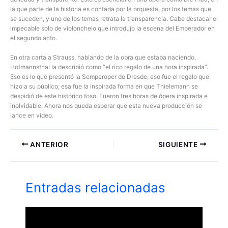
la que parte de la historia es contada por la orquesta, por los temas que
se suceden, y uno de los temas retrata la transparencia. Cabe destacar el
impecable solo de violonchelo que introdujo la escena del Emperador en
el segundo acto.
En otra carta a Strauss, hablando de la obra que estaba naciendo,
Hofmannsthal la describió como “el rico regalo de una hora inspirada”.
Eso es lo que presentó la Semperoper de Dresde; ese fue el regalo que
hizo a su público; esa fue la inspirada forma en que Thielemann se
despidió de este histórico foso. Fueron tres horas de ópera inspirada e
inolvidable. Ahora nos queda esperar que esta nueva producción se
lance en video.
ANTERIOR
SIGUIENTE
Entradas relacionadas