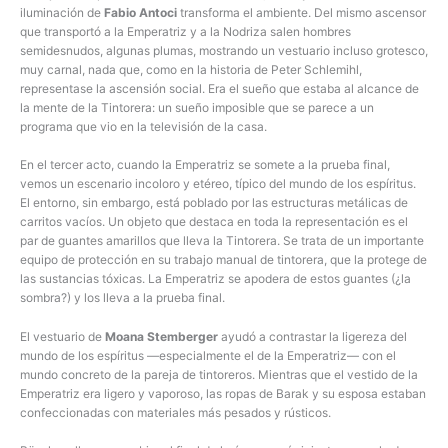
iluminación de
Fabio Antoci
transforma el ambiente. Del mismo ascensor
que transportó a la Emperatriz y a la Nodriza salen hombres
semidesnudos, algunas plumas, mostrando un vestuario incluso grotesco,
muy carnal, nada que, como en la historia de Peter Schlemihl,
representase la ascensión social. Era el sueño que estaba al alcance de
la mente de la Tintorera: un sueño imposible que se parece a un
programa que vio en la televisión de la casa.
En el tercer acto, cuando la Emperatriz se somete a la prueba final,
vemos un escenario incoloro y etéreo, típico del mundo de los espíritus.
El entorno, sin embargo, está poblado por las estructuras metálicas de
carritos vacíos. Un objeto que destaca en toda la representación es el
par de guantes amarillos que lleva la Tintorera. Se trata de un importante
equipo de protección en su trabajo manual de tintorera, que la protege de
las sustancias tóxicas. La Emperatriz se apodera de estos guantes (¿la
sombra?) y los lleva a la prueba final.
El vestuario de
Moana Stemberger
ayudó a contrastar la ligereza del
mundo de los espíritus —especialmente el de la Emperatriz— con el
mundo concreto de la pareja de tintoreros. Mientras que el vestido de la
Emperatriz era ligero y vaporoso, las ropas de Barak y su esposa estaban
confeccionadas con materiales más pesados y rústicos.