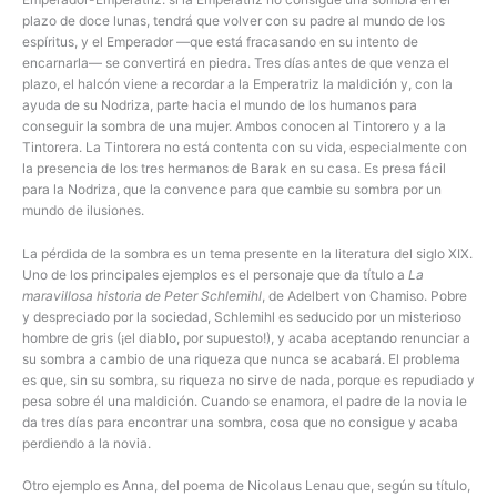
plazo de doce lunas, tendrá que volver con su padre al mundo de los
espíritus, y el Emperador —que está fracasando en su intento de
encarnarla— se convertirá en piedra. Tres días antes de que venza el
plazo, el halcón viene a recordar a la Emperatriz la maldición y, con la
ayuda de su Nodriza, parte hacia el mundo de los humanos para
conseguir la sombra de una mujer. Ambos conocen al Tintorero y a la
Tintorera. La Tintorera no está contenta con su vida, especialmente con
la presencia de los tres hermanos de Barak en su casa. Es presa fácil
para la Nodriza, que la convence para que cambie su sombra por un
mundo de ilusiones.
La pérdida de la sombra es un tema presente en la literatura del siglo XIX.
Uno de los principales ejemplos es el personaje que da título a
La
maravillosa historia de Peter Schlemihl
, de Adelbert von Chamiso. Pobre
y despreciado por la sociedad, Schlemihl es seducido por un misterioso
hombre de gris (¡el diablo, por supuesto!), y acaba aceptando renunciar a
su sombra a cambio de una riqueza que nunca se acabará. El problema
es que, sin su sombra, su riqueza no sirve de nada, porque es repudiado y
pesa sobre él una maldición. Cuando se enamora, el padre de la novia le
da tres días para encontrar una sombra, cosa que no consigue y acaba
perdiendo a la novia.
Otro ejemplo es Anna, del poema de Nicolaus Lenau que, según su título,