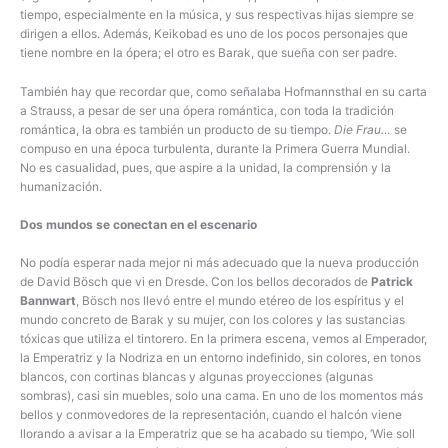
tiempo, especialmente en la música, y sus respectivas hijas siempre se
dirigen a ellos. Además, Keikobad es uno de los pocos personajes que
tiene nombre en la ópera; el otro es Barak, que sueña con ser padre.
También hay que recordar que, como señalaba Hofmannsthal en su carta
a Strauss, a pesar de ser una ópera romántica, con toda la tradición
romántica, la obra es también un producto de su tiempo.
Die Frau…
se
compuso en una época turbulenta, durante la Primera Guerra Mundial.
No es casualidad, pues, que aspire a la unidad, la comprensión y la
humanización.
Dos mundos se conectan en el escenario
No podía esperar nada mejor ni más adecuado que la nueva producción
de David Bösch que vi en Dresde. Con los bellos decorados de
Patrick
Bannwart
, Bösch nos llevó entre el mundo etéreo de los espíritus y el
mundo concreto de Barak y su mujer, con los colores y las sustancias
tóxicas que utiliza el tintorero. En la primera escena, vemos al Emperador,
la Emperatriz y la Nodriza en un entorno indefinido, sin colores, en tonos
blancos, con cortinas blancas y algunas proyecciones (algunas
sombras), casi sin muebles, solo una cama. En uno de los momentos más
bellos y conmovedores de la representación, cuando el halcón viene
llorando a avisar a la Emperatriz que se ha acabado su tiempo, ‘Wie soll