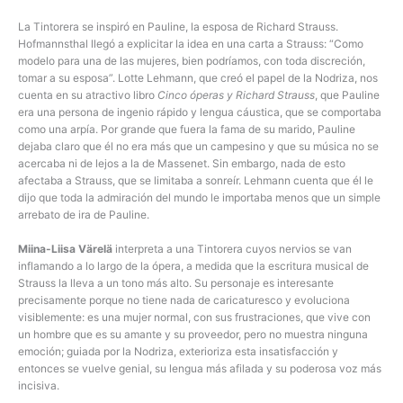
La Tintorera se inspiró en Pauline, la esposa de Richard Strauss.
Hofmannsthal llegó a explicitar la idea en una carta a Strauss: “Como
modelo para una de las mujeres, bien podríamos, con toda discreción,
tomar a su esposa”. Lotte Lehmann, que creó el papel de la Nodriza, nos
cuenta en su atractivo libro
Cinco óperas y Richard Strauss
, que Pauline
era una persona de ingenio rápido y lengua cáustica, que se comportaba
como una arpía. Por grande que fuera la fama de su marido, Pauline
dejaba claro que él no era más que un campesino y que su música no se
acercaba ni de lejos a la de Massenet. Sin embargo, nada de esto
afectaba a Strauss, que se limitaba a sonreír. Lehmann cuenta que él le
dijo que toda la admiración del mundo le importaba menos que un simple
arrebato de ira de Pauline.
Miina-Liisa Värelä
interpreta a una Tintorera cuyos nervios se van
inflamando a lo largo de la ópera, a medida que la escritura musical de
Strauss la lleva a un tono más alto. Su personaje es interesante
precisamente porque no tiene nada de caricaturesco y evoluciona
visiblemente: es una mujer normal, con sus frustraciones, que vive con
un hombre que es su amante y su proveedor, pero no muestra ninguna
emoción; guiada por la Nodriza, exterioriza esta insatisfacción y
entonces se vuelve genial, su lengua más afilada y su poderosa voz más
incisiva.