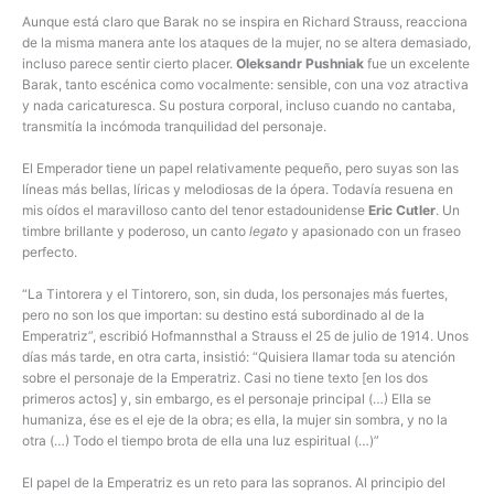
Aunque está claro que Barak no se inspira en Richard Strauss, reacciona
de la misma manera ante los ataques de la mujer, no se altera demasiado,
incluso parece sentir cierto placer.
Oleksandr Pushniak
fue un excelente
Barak, tanto escénica como vocalmente: sensible, con una voz atractiva
y nada caricaturesca. Su postura corporal, incluso cuando no cantaba,
transmitía la incómoda tranquilidad del personaje.
El Emperador tiene un papel relativamente pequeño, pero suyas son las
líneas más bellas, líricas y melodiosas de la ópera. Todavía resuena en
mis oídos el maravilloso canto del tenor estadounidense
Eric Cutler
. Un
timbre brillante y poderoso, un canto
legato
y apasionado con un fraseo
perfecto.
“La Tintorera y el Tintorero, son, sin duda, los personajes más fuertes,
pero no son los que importan: su destino está subordinado al de la
Emperatriz”, escribió Hofmannsthal a Strauss el 25 de julio de 1914. Unos
días más tarde, en otra carta, insistió: “Quisiera llamar toda su atención
sobre el personaje de la Emperatriz. Casi no tiene texto [en los dos
primeros actos] y, sin embargo, es el personaje principal (…) Ella se
humaniza, ése es el eje de la obra; es ella, la mujer sin sombra, y no la
otra (…) Todo el tiempo brota de ella una luz espiritual (…)”
El papel de la Emperatriz es un reto para las sopranos. Al principio del