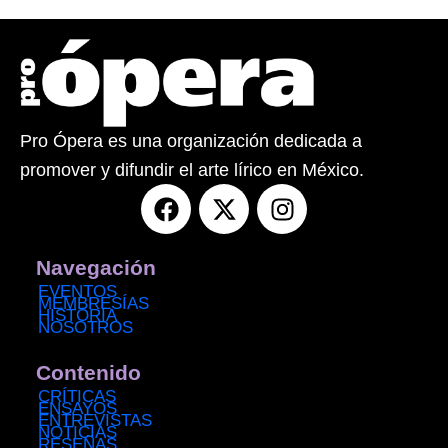
Pro Ópera es una organización dedicada a
promover y difundir el arte lírico en México.
F
X
I
a
-
n
c
t
s
e
w
t
Navegación
b
i
a
EVENTOS
MEMBRESÍAS
o
t
g
HISTORIA
NOSOTROS
o
t
r
k
e
a
Contenido
r
m
CRÍTICAS
ENSAYOS
ENTREVISTAS
NOTICIAS
RESEÑAS