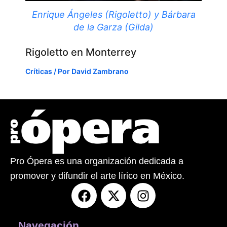
Enrique Ángeles (Rigoletto) y Bárbara
de la Garza (Gilda)
Rigoletto en Monterrey
Críticas
/ Por
David Zambrano
Pro Ópera es una organización dedicada a
promover y difundir el arte lírico en México.
F
X
I
a
-
n
c
t
s
e
w
t
Navegación