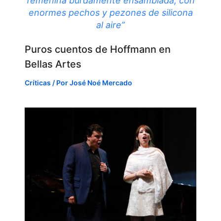
femenina burdamente ensamblada, con
enormes pechos y pezones de silicona
al aire”
Puros cuentos de Hoffmann en
Bellas Artes
Críticas
/ Por
José Noé Mercado