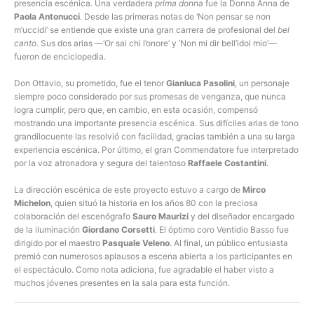
presencia escénica. Una verdadera
prima donna
fue la Donna Anna de
Paola Antonucci
. Desde las primeras notas de ‘Non pensar se non
m’uccidi’ se entiende que existe una gran carrera de profesional del
bel
canto
. Sus dos arias —‘Or sai chi l’onore’ y ‘Non mi dir bell’idol mio’—
fueron de enciclopedia.
Don Ottavio, su prometido, fue el tenor
Gianluca Pasolini
, un personaje
siempre poco considerado por sus promesas de venganza, que nunca
logra cumplir, pero que, en cambio, en esta ocasión, compensó
mostrando una importante presencia escénica. Sus difíciles arias de tono
grandilocuente las resolvió con facilidad, gracias también a una su larga
experiencia escénica. Por último, el gran Commendatore fue interpretado
por la voz atronadora y segura del talentoso
Raffaele Costantini
.
La dirección escénica de este proyecto estuvo a cargo de
Mirco
Michelon
, quien situó la historia en los años 80 con la preciosa
colaboración del escenógrafo
Sauro Maurizi
y del diseñador encargado
de la iluminación
Giordano Corsetti
. El óptimo coro Ventidio Basso fue
dirigido por el maestro
Pasquale Veleno
. Al final, un público entusiasta
premió con numerosos aplausos a escena abierta a los participantes en
el espectáculo. Como nota adiciona, fue agradable el haber visto a
muchos jóvenes presentes en la sala para esta función.