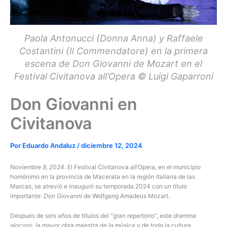
Paola Antonucci (Donna Anna) y Raffaele
Costantini (Il Commendatore) en la primera
escena de Don Giovanni de Mozart en el
Festival Civitanova all’Opera © Luigi Gaparroni
Don Giovanni en
Civitanova
Por
Eduardo Andaluz
/
diciembre 12, 2024
Noviembre 9, 2024
. El Festival Civitanova all’Opera, en el municipio
homónimo en la provincia de Macerata en la región italiana de las
Marcas, se atrevió e inauguró su temporada 2024 con un título
importante:
Don Giovanni
de Wolfgang Amadeus Mozart.
Después de seis años de títulos del “gran repertorio”, este
dramma
giocoso
, la mayor obra maestra de la música y de toda la cultura