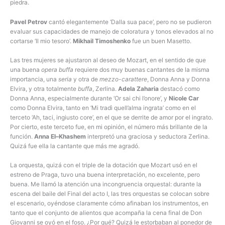
piedra.
Pavel Petrov
cantó elegantemente ‘Dalla sua pace’, pero no se pudieron
evaluar sus capacidades de manejo de coloratura y tonos elevados al no
cortarse ‘Il mio tesoro’.
Mikhail Timoshenko
fue un buen Masetto.
Las tres mujeres se ajustaron al deseo de Mozart, en el sentido de que
una buena
opera buffa
requiere dos muy buenas cantantes de la misma
importancia, una
seria
y otra de
mezzo-carattere
, Donna Anna y Donna
Elvira, y otra totalmente
buffa
, Zerlina.
Adela Zaharia
destacó como
Donna Anna, especialmente durante ‘Or sai chi l’onore’, y
Nicole Car
como Donna Elvira, tanto en ‘Mi tradì quell’alma ingrata’ como en el
terceto ‘Ah, taci, ingiusto core’, en el que se derrite de amor por el ingrato.
Por cierto, este terceto fue, en mi opinión, el número más brillante de la
función.
Anna El–Khashem
interpretó una graciosa y seductora Zerlina.
Quizá fue ella la cantante que más me agradó.
La orquesta, quizá con el triple de la dotación que Mozart usó en el
estreno de Praga, tuvo una buena interpretación, no excelente, pero
buena. Me llamó la atención una incongruencia orquestal: durante la
escena del baile del Final del acto I, las tres orquestas se colocan sobre
el escenario, oyéndose claramente cómo afinaban los instrumentos, en
tanto que el conjunto de alientos que acompaña la cena final de Don
Giovanni se oyó en el foso. ¿Por qué? Quizá le estorbaban al ponedor de