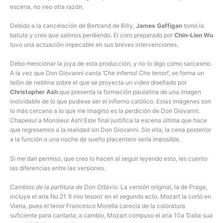
escena, no veo otra razón.
Debido a la cancelación de Bertrand de Billy,
James Gaffigan
tomó la
batuta y creo que salimos perdiendo. El coro preparado por
Chin–Lien Wu
tuvo una actuación impecable en sus breves intervenciones.
Debo mencionar la joya de esta producción, y no lo digo como sarcasmo.
A la vez que Don Giovanni canta ‘Che inferno! Che terror!’, se forma un
telón de neblina sobre el que se proyecta un video diseñado por
Christopher Ash
que presenta la formación paulatina de una imagen
inolvidable de lo que pudiese ser el infierno católico. Estas imágenes son
lo más cercano a lo que me imagino es la perdición de Don Giovanni.
Chapeau!
a Monsieur Ash! Este final justifica la escena última que hace
que regresemos a la realidad sin Don Giovanni. Sin ella, la cena posterior
a la función o una noche de sueño placentero sería imposible.
Si me dan permiso, que creo lo hacen al seguir leyendo esto, les cuento
las diferencias entre las versiones.
Cambios de la partitura de Don Ottavio
. La versión original, la de Praga,
incluye el aria No.21 ‘Il mio tesoro’ en el segundo acto. Mozart la cortó en
Viena, pues el tenor Francesco Morella carecía de la coloratura
suficiente para cantarla; a cambio, Mozart compuso el aria 10a ‘Dalla sua