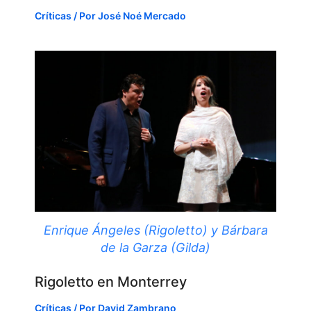
Críticas
/ Por
José Noé Mercado
Enrique Ángeles (Rigoletto) y Bárbara
de la Garza (Gilda)
Rigoletto en Monterrey
Críticas
/ Por
David Zambrano