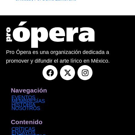
Pro Ópera es una organización dedicada a
promover y difundir el arte lírico en México.
F
X
I
a
-
n
c
t
s
e
w
t
Navegación
b
i
a
EVENTOS
MEMBRESÍAS
o
t
g
HISTORIA
NOSOTROS
o
t
r
k
e
a
Contenido
r
m
CRÍTICAS
ENSAYOS