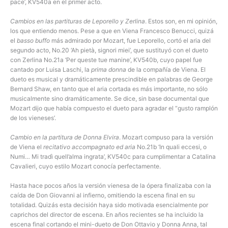
pace’, KV540a en el primer acto.
Cambios en las partituras de Leporello y Zerlina
. Estos son, en mi opinión,
los que entiendo menos. Pese a que en Viena Francesco Benucci, quizá
el
basso buffo
más admirado por Mozart, fue Leporello, cortó el aria del
segundo acto, No.20 ‘Ah pietà, signori miei’, que sustituyó con el dueto
con Zerlina No.21a ‘Per queste tue manine’, KV540b, cuyo papel fue
cantado por Luisa Laschi, la
prima donna
de la compañía de Viena. El
dueto es musical y dramáticamente prescindible en palabras de George
Bernard Shaw, en tanto que el aria cortada es más importante, no sólo
musicalmente sino dramáticamente. Se dice, sin base documental que
Mozart dijo que había compuesto el dueto para agradar el “gusto ramplón
de los vieneses’.
Cambio en la partitura de Donna Elvira
. Mozart compuso para la versión
de Viena el
recitativo accompagnato ed aria
No.21b ‘In quali eccesi, o
Numi… Mi tradì quell’alma ingrata’, KV540c para cumplimentar a Catalina
Cavalieri, cuyo estilo Mozart conocía perfectamente.
Hasta hace pocos años la versión vienesa de la ópera finalizaba con la
caída de Don Giovanni al infierno, omitiendo la escena final en su
totalidad. Quizás esta decisión haya sido motivada esencialmente por
caprichos del director de escena. En años recientes se ha incluido la
escena final cortando el mini-dueto de Don Ottavio y Donna Anna, tal