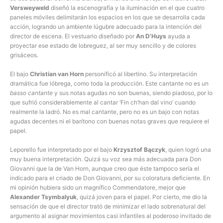
Versweyweld
diseñó la escenografía y la iluminación en el que cuatro
paneles móviles delimitarán los espacios en los que se desarrolla cada
acción, logrando un ambiente lúgubre adecuado para la intención del
director de escena. El vestuario diseñado por
An D’Huys
ayuda a
proyectar ese estado de lobreguez, al ser muy sencillo y de colores
grisáceos.
El bajo
Christian van Horn
personificó al libertino. Su interpretación
dramática fue lóbrega, como toda la producción. Este cantante no es un
basso cantante
y sus notas agudas no son buenas, siendo piadoso, por lo
que sufrió considerablemente al cantar ‘Fin ch’han dal vino’ cuando
realmente la ladró. No es mal cantante, pero no es un bajo con notas
agudas decentes ni el barítono con buenas notas graves que requiere el
papel.
Leporello fue interpretado por el bajo
Krzysztof Bączyk
, quien logró una
muy buena interpretación. Quizá su voz sea más adecuada para Don
Giovanni que la de Van Horn, aunque creo que éste tampoco sería el
indicado para el criado de Don Giovanni, por su coloratura deficiente. En
mi opinión hubiera sido un magnífico Commendatore, mejor que
Alexander Tsymbalyuk
, quizá joven para el papel. Por cierto, me dio la
sensación de que el director trató de minimizar el lado sobrenatural del
argumento al asignar movimientos casi infantiles al poderoso invitado de