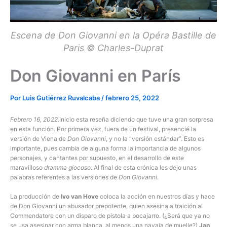
Escena de Don Giovanni en la Opéra Bastille de
Paris © Charles-Duprat
Don Giovanni en París
Por
Luis Gutiérrez Ruvalcaba
/
febrero 25, 2022
Febrero 16, 2022.
Inicio esta reseña diciendo que tuve una gran sorpresa
en esta función. Por primera vez, fuera de un festival, presencié la
versión de Viena de
Don Giovanni
, y no la “versión estándar”. Esto es
importante, pues cambia de alguna forma la importancia de algunos
personajes, y cantantes por supuesto, en el desarrollo de este
maravilloso
dramma giocoso
. Al final de esta crónica les dejo unas
palabras referentes a las versiones de
Don Giovanni
.
La producción de
Ivo van Hove
coloca la acción en nuestros días y hace
de Don Giovanni un abusador prepotente, quien asesina a traición al
Commendatore con un disparo de pistola a bocajarro. (¿Será que ya no
se usa asesinar con arma blanca, al menos una navaja de muelle?)
Jan