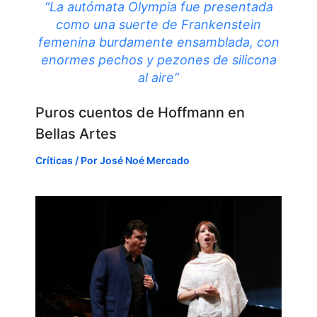
“La autómata Olympia fue presentada
como una suerte de Frankenstein
femenina burdamente ensamblada, con
enormes pechos y pezones de silicona
al aire”
Puros cuentos de Hoffmann en
Bellas Artes
Críticas
/ Por
José Noé Mercado