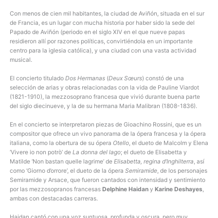
Con menos de cien mil habitantes, la ciudad de Aviñón, situada en el sur
de Francia, es un lugar con mucha historia por haber sido la sede del
Papado de Aviñón (periodo en el siglo XIV en el que nueve papas
residieron allí por razones políticas, convirtiéndola en un importante
centro para la iglesia católica), y una ciudad con una vasta actividad
musical.
El concierto titulado
Dos Hermanas
(
Deux Sœurs
) constó de una
selección de arias y obras relacionadas con la vida de Pauline Viardot
(1821-1910), la mezzosoprano francesa que vivió durante buena parte
del siglo diecinueve, y la de su hermana Maria Malibran (1808-1836).
En el concierto se interpretaron piezas de Gioachino Rossini, que es un
compositor que ofrece un vivo panorama de la ópera francesa y la ópera
italiana, como la obertura de su ópera
Otello
, el dueto de Malcolm y Elena
‘Vivere io non potrò’ de
La donna del lago
; el dueto de Elisabetta y
Matilde ‘Non bastan quelle lagrime’ de
Elisabetta, regina d’Inghilterra
, así
como ‘Giorno d’orrore’, el dueto de la ópera
Semiramide
, de los personajes
Semiramide y Arsace, que fueron cantados con intensidad y sentimiento
por las mezzosopranos francesas
Delphine Haidan
y
Karine Deshayes
,
ambas con destacadas carreras.
Haidan cantó con una voz suntuosa, profunda y oscura, pero muy