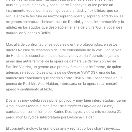
musical y comunicativa, y por su parte Deshayes, quien posee un
instrumento vocal con mayor ligereza, claridad, y flexibilidad, que se
oscila entre la tesitura de mezzosoprano ligera y soprano, agradó en las
exigentes coloraturas belcantistas de Rossini, y en su interpretación y la
nitidez en los agudos que desplegó en el aria de Elvira ‘Qui la voce’ de
I
puritani
de Vincenzo Bellini.
Más allá de confrontaciones vocales o entre protagonistas, en estos
duetos Rossini da testimonio del arte consumado de la voz. Con la voz
de Haidan, se escucharon la delicada y breve aria ‘Pourrais-je jamais
aimer une autre femme’ de la ópera de cámara
Le dernier sorcier
de
Pauline Viardot, un género que promovió mucho la intérprete, de quien
además se escuchó
Les monts de de Géorgie
VWV1037, una de las
numerosas canciones que escribió entre 1850 y 1900 basándose en un
poema de Pushkin. Aquí Haidan, interesada en la ópera rusa, mostró
apego y sentimiento al texto.
Dos arias muy celebradas por el público, y muy bien interpretadas, fueron
‘Amour, viens rendre à mon âme!’ de
Orphée et Eurydice
de Gluck,
cantada con sentimiento por Karine Deshayes, y de la misma ópera ‘J’ai
perdu mon Eurydice’ interpretada por Delphine Haidan.
El concierto incluyó la grandiosa aria y recitativo ‘Les chants joyeux…