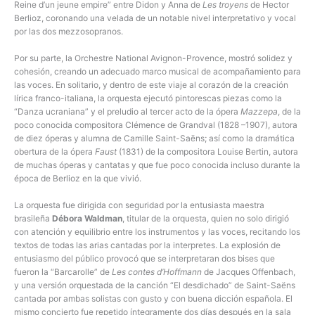
Reine d’un jeune empire” entre Didon y Anna de
Les troyens
de Hector
Berlioz, coronando una velada de un notable nivel interpretativo y vocal
por las dos mezzosopranos.
Por su parte, la Orchestre National Avignon-Provence, mostró solidez y
cohesión, creando un adecuado marco musical de acompañamiento para
las voces. En solitario, y dentro de este viaje al corazón de la creación
lírica franco-italiana, la orquesta ejecutó pintorescas piezas como la
“Danza ucraniana” y el preludio al tercer acto de la ópera
Mazzepa
, de la
poco conocida compositora Clémence de Grandval (1828 –1907), autora
de diez óperas y alumna de Camille Saint-Saëns; así como la dramática
obertura de la ópera
Faust
(1831) de la compositora Louise Bertin, autora
de muchas óperas y cantatas y que fue poco conocida incluso durante la
época de Berlioz en la que vivió.
La orquesta fue dirigida con seguridad por la entusiasta maestra
brasileña
Débora Waldman
, titular de la orquesta, quien no solo dirigió
con atención y equilibrio entre los instrumentos y las voces, recitando los
textos de todas las arias cantadas por la interpretes. La explosión de
entusiasmo del público provocó que se interpretaran dos bises que
fueron la “Barcarolle” de
Les contes d’Hoffmann
de Jacques Offenbach,
y una versión orquestada de la canción “El desdichado” de Saint-Saëns
cantada por ambas solistas con gusto y con buena dicción española. El
mismo concierto fue repetido íntegramente dos días después en la sala