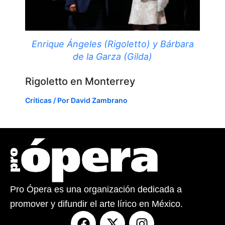
Enrique Ángeles (Rigoletto) y Bárbara
de la Garza (Gilda)
Rigoletto en Monterrey
Críticas
/ Por
David Zambrano
Pro Ópera es una organización dedicada a
promover y difundir el arte lírico en México.
F
X
I