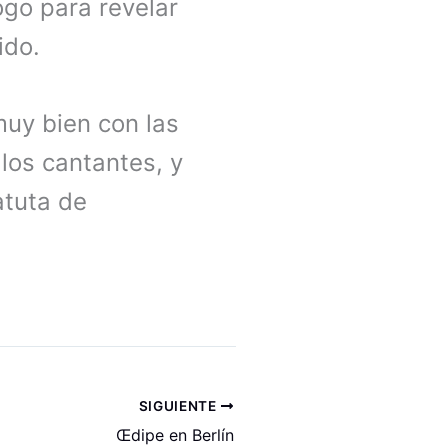
go para revelar
rido.
muy bien con las
los cantantes, y
atuta de
SIGUIENTE
Œdipe en Berlín