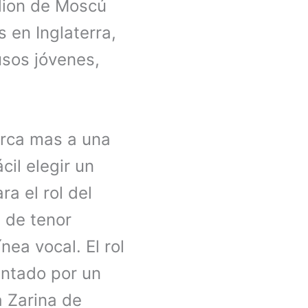
lion de Moscú
 en Inglaterra,
usos jóvenes,
erca mas a una
il elegir un
ra el rol del
 de tenor
ea vocal. El rol
antado por un
a Zarina de