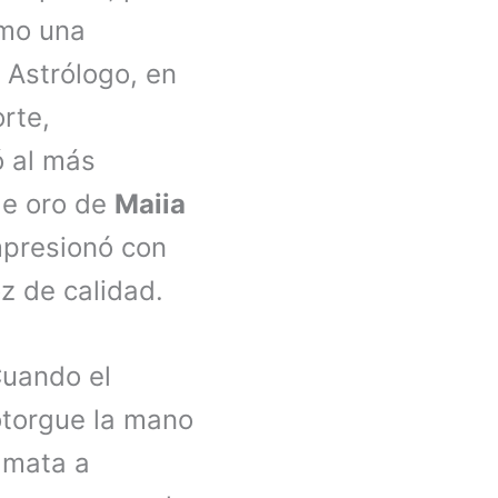
omo una
l Astrólogo, en
orte,
 al más
 de oro de
Maiia
mpresionó con
z de calidad.
Cuando el
otorgue la mano
s mata a