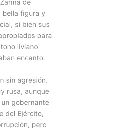
 Zarina de
u bella figura y
ial, si bien sus
apropiados para
tono liviano
haban encanto.
n sin agresión.
uy rusa, aunque
e un gobernante
 del Ejército,
corrupción, pero