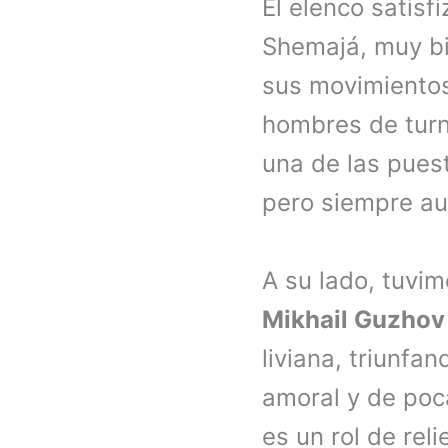
El elenco satisf
Shemajá, muy b
sus movimientos 
hombres de turn
una de las puest
pero siempre au
A su lado, tuvi
Mikhail Guzhov
liviana, triunf
amoral y de poca
es un rol de reli