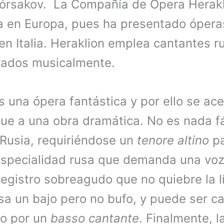
Kórsakov. La Compañía de Ópera Herak
a en Europa, pues ha presentado óperas
en Italia. Heraklion emplea cantantes r
rados musicalmente.
 una ópera fantástica y por ello se ac
ue a una obra dramática. No es nada fác
 Rusia, requiriéndose un
tenore
altino
pa
especialidad rusa que demanda una voz
egistro sobreagudo que no quiebre la lín
sa un bajo pero no bufo, y puede ser c
o por un
basso cantante
. Finalmente, l