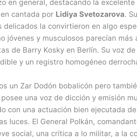
izo en general, destacando la excelente
ien cantada por
Lidiya Svetozarova
. S
delicados la convirtieron en algo espec
o jóvenes y musculosos parecían más 
as de Barry Kosky en Berlín. Su voz de 
dible y un registro homogéneo derroc
mos un Zar Dodón bobalicón pero tambié
posee una voz de dicción y emisión m
ando con una actuación bien ejecutada d
s luces. El General Polkán, comandante
eve social, una crítica a lo militar, a la 