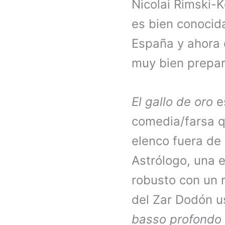
Nicolai Rimski-
es bien conocid
España y ahora 
muy bien prepa
El gallo de oro
es
comedia/farsa q
elenco fuera de
Astrólogo, una 
robusto con un r
del Zar Dodón u
basso profondo