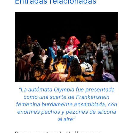
Entradas relacionadas
“La autómata Olympia fue presentada
como una suerte de Frankenstein
femenina burdamente ensamblada, con
enormes pechos y pezones de silicona
al aire”