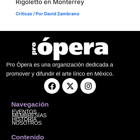
Rigoletto en Monterrey
Críticas
/ Por
David Zambrano
Pro Ópera es una organización dedicada a
promover y difundir el arte lírico en México.
F
X
I
a
-
n
c
t
s
e
w
t
Navegación
b
i
a
EVENTOS
MEMBRESÍAS
o
t
g
HISTORIA
NOSOTROS
o
t
r
k
e
a
Contenido