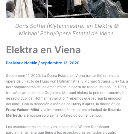
Doris Soffel (Klytämnestra) en Elektra ©
Michael Pöhn/Ópera Estatal de Viena
Elektra en Viena
Por
Maria Nockin
/
septiembre 12, 2020
Septiembre 11, 2020. La Ópera Estatal de Viena transmitió en vivo la
ópera de un acto de Hugo von Hofmannsthal y Richard Strauss,
Elektra
, a
las computadoras de los amantes de la ópera de todo el mundo. En 1903,
tres años antes de que Guglielmo Marconi hiciera la primera transmisión
de radio pública, Hofmannsthal dijo: “Tenemos que recrear la emoción
del mito”. Con la dirección escénica de
Harry Kupfer
, la dirección de
Franz Welser-Möst
y la interpretación del papel principal de
Ricarda
Merbeth
, la emoción solo se ha fortalecido con el tiempo.
Los espectadores en línea ven la sala de la Wiener Staatsoper
parcialmente llena que tiene a los espectadores sentados a cuatro