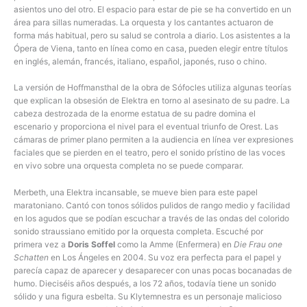
asientos uno del otro. El espacio para estar de pie se ha convertido en un
área para sillas numeradas. La orquesta y los cantantes actuaron de
forma más habitual, pero su salud se controla a diario. Los asistentes a la
Ópera de Viena, tanto en línea como en casa, pueden elegir entre títulos
en inglés, alemán, francés, italiano, español, japonés, ruso o chino.
La versión de Hoffmansthal de la obra de Sófocles utiliza algunas teorías
que explican la obsesión de Elektra en torno al asesinato de su padre. La
cabeza destrozada de la enorme estatua de su padre domina el
escenario y proporciona el nivel para el eventual triunfo de Orest. Las
cámaras de primer plano permiten a la audiencia en línea ver expresiones
faciales que se pierden en el teatro, pero el sonido prístino de las voces
en vivo sobre una orquesta completa no se puede comparar.
Merbeth, una Elektra incansable, se mueve bien para este papel
maratoniano. Cantó con tonos sólidos pulidos de rango medio y facilidad
en los agudos que se podían escuchar a través de las ondas del colorido
sonido straussiano emitido por la orquesta completa. Escuché por
primera vez a
Doris Soffel
como la Amme (Enfermera) en
Die Frau one
Schatten
en Los Ángeles en 2004. Su voz era perfecta para el papel y
parecía capaz de aparecer y desaparecer con unas pocas bocanadas de
humo. Dieciséis años después, a los 72 años, todavía tiene un sonido
sólido y una figura esbelta. Su Klytemnestra es un personaje malicioso