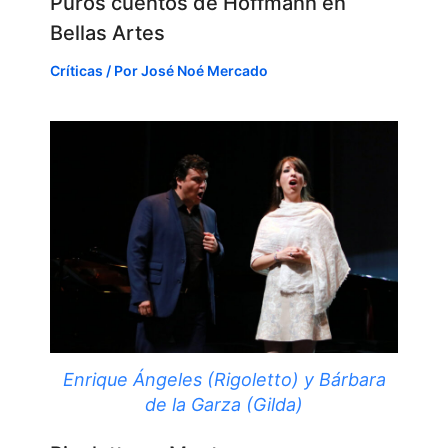
Puros cuentos de Hoffmann en
Bellas Artes
Críticas
/ Por
José Noé Mercado
Enrique Ángeles (Rigoletto) y Bárbara
de la Garza (Gilda)