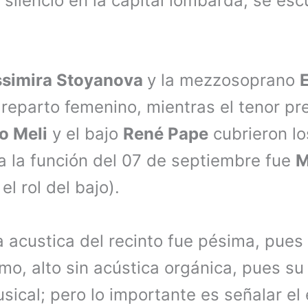
silencio en la capital lombarda, se es
ssimira Stoyanova
y la mezzosoprano
eparto femenino, mientras el tenor pre
o Meli
y el bajo
René Pape
cubrieron lo
a la función del 07 de septiembre fue
M
el rol del bajo).
a acustica del recinto fue pésima, pues
imo, alto sin acústica orgánica, pues su
sical; pero lo importante es señalar el 