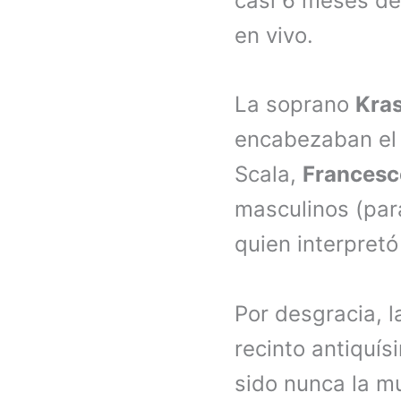
casi 6 meses de 
en vivo.
La soprano
Kra
encabezaban el r
Scala,
Francesc
masculinos (par
quien interpretó 
Por desgracia, l
recinto antiquís
sido nunca la mu