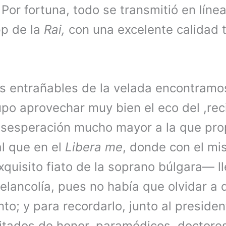
Por fortuna, todo se transmitió en líne
pp de la
Rai,
con una excelente calidad 
 entrañables de la velada encontramo
upo aprovechar muy bien el eco del ,re
sesperación mucho mayor a la que prop
al que en el
Libera me
, donde con el m
quisito fiato de la soprano búlgara— ll
lancolía, pues no había que olvidar a 
to; y para recordarlo, junto al presiden
tados de honor, paramédicos, doctores,