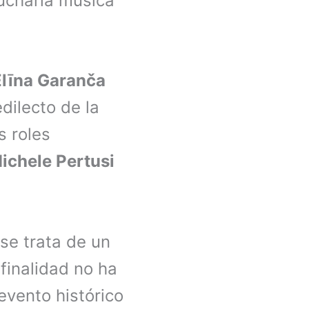
cucharía musica
Elīna Garanča
dilecto de la
s roles
ichele Pertusi
 se trata de un
 finalidad no ha
evento histórico