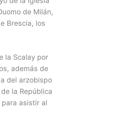
o de la iglesia
l Duomo de Milán,
e Brescia, los
e la Scalay por
sos, además de
ia del arzobispo
e de la República
para asistir al