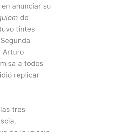
s en anunciar su
quiem
de
uvo tintes
a Segunda
, Arturo
 misa a todos
idió replicar
las tres
scia,