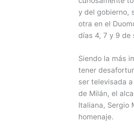
curiosamente to
y del gobierno, 
otra en el Duom
días 4, 7 y 9 d
Siendo la más im
tener desafort
ser televisada a
de Milán, el alc
Italiana, Sergio
homenaje.