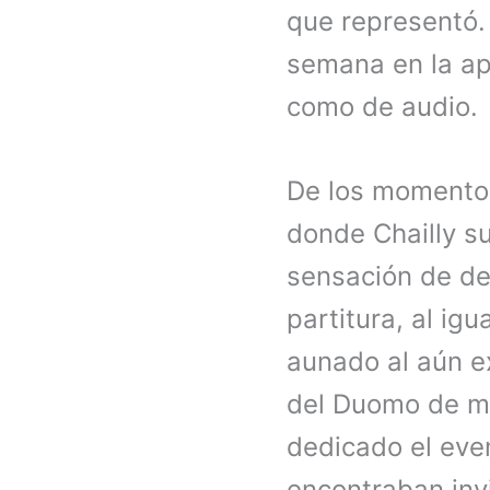
que representó. 
semana en la a
como de audio.
De los momentos
donde Chailly s
sensación de de
partitura, al igu
aunado al aún ex
del Duomo de me
dedicado el even
encontraban invi