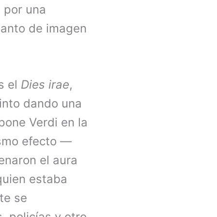
a por una
tanto de imagen
s el
Dies irae
,
cinto dando una
one Verdi en la
ismo efecto —
enaron el aura
quien estaba
te se
 policías y otro